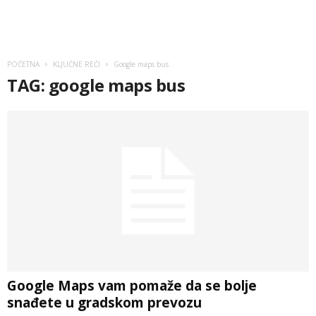
POČETNA
KLJUČNE REČI
Google maps bus
TAG: google maps bus
Google Maps vam pomaže da se bolje
snađete u gradskom prevozu