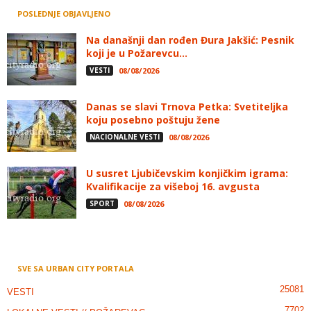
POSLEDNJE OBJAVLJENO
Na današnji dan rođen Đura Jakšić: Pesnik
koji je u Požarevcu...
VESTI
08/08/2026
Danas se slavi Trnova Petka: Svetiteljka
koju posebno poštuju žene
NACIONALNE VESTI
08/08/2026
U susret Ljubičevskim konjičkim igrama:
Kvalifikacije za višeboj 16. avgusta
SPORT
08/08/2026
SVE SA URBAN CITY PORTALA
25081
VESTI
7702