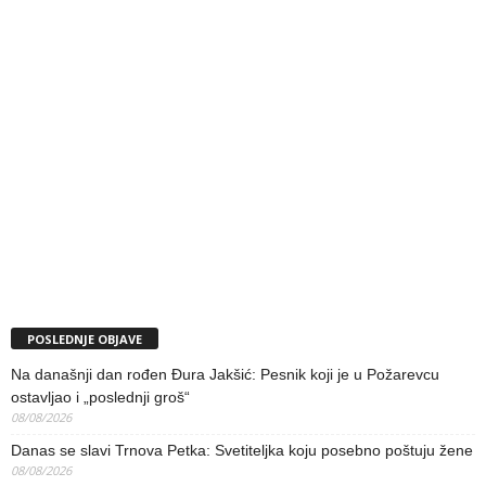
POSLEDNJE OBJAVE
Na današnji dan rođen Đura Jakšić: Pesnik koji je u Požarevcu
ostavljao i „poslednji groš“
08/08/2026
Danas se slavi Trnova Petka: Svetiteljka koju posebno poštuju žene
08/08/2026