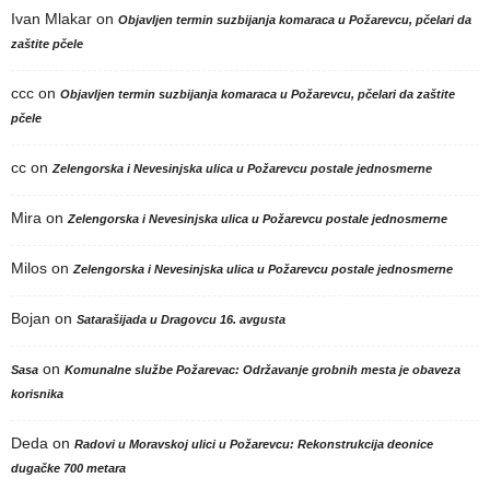
Ivan Mlakar
on
Objavljen termin suzbijanja komaraca u Požarevcu, pčelari da
zaštite pčele
ccc
on
Objavljen termin suzbijanja komaraca u Požarevcu, pčelari da zaštite
pčele
cc
on
Zelengorska i Nevesinjska ulica u Požarevcu postale jednosmerne
Mira
on
Zelengorska i Nevesinjska ulica u Požarevcu postale jednosmerne
Milos
on
Zelengorska i Nevesinjska ulica u Požarevcu postale jednosmerne
Bojan
on
Satarašijada u Dragovcu 16. avgusta
on
Sasa
Komunalne službe Požarevac: Održavanje grobnih mesta je obaveza
korisnika
Deda
on
Radovi u Moravskoj ulici u Požarevcu: Rekonstrukcija deonice
dugačke 700 metara