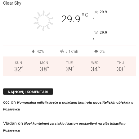
Clear Sky
29.9
°
C
29.9
°
29.9
°
42%
5.1kmh
0%
SUN
MON
TUE
WED
THU
32
°
38
°
39
°
34
°
33
°
NAJNOVIJI KOMENTARI
ccc
on
Komunalna milicija kreće u pojačanu kontrolu ugostiteljskih objekata u
Požarevcu
Vladan
on
Novi kontejneri za staklo i karton postavljeni na više lokacija u
Požarevcu