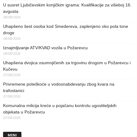
U susret Ljubičevskim konjičkim igrama: Kvalifikacije za višeboj 16.
avgusta
08/08/2026
Uhapšeno šest osoba kod Smedereva, zaplenjeno oko pola tone
droge
08/08/2026
Iznajmljivanje ATV/KVAD vozila u Požarevcu
08/08/2026
Uhapšena dvojica osumnjičenih za trgovinu drogom u Požarevcu i
Kučevu
07/08/2026
Privremene poteškoće u vodosnabdevanju zbog kvara na
trafostanici
07/08/2026
Komunalna milicija kreće u pojačanu kontrolu ugostiteljskih
objekata u Požarevcu
07/08/2026
MENI