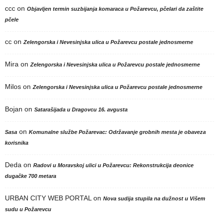
ccc
on
Objavljen termin suzbijanja komaraca u Požarevcu, pčelari da zaštite
pčele
cc
on
Zelengorska i Nevesinjska ulica u Požarevcu postale jednosmerne
Mira
on
Zelengorska i Nevesinjska ulica u Požarevcu postale jednosmerne
Milos
on
Zelengorska i Nevesinjska ulica u Požarevcu postale jednosmerne
Bojan
on
Satarašijada u Dragovcu 16. avgusta
on
Sasa
Komunalne službe Požarevac: Održavanje grobnih mesta je obaveza
korisnika
Deda
on
Radovi u Moravskoj ulici u Požarevcu: Rekonstrukcija deonice
dugačke 700 metara
URBAN CITY WEB PORTAL
on
Nova sudija stupila na dužnost u Višem
sudu u Požarevcu