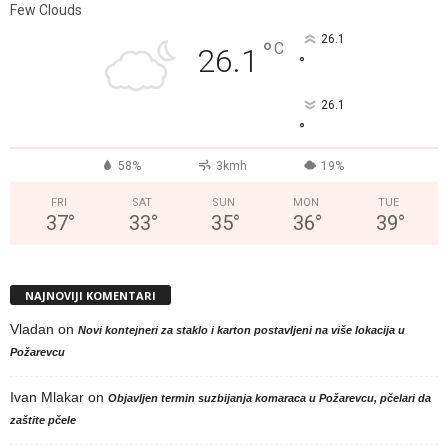
Few Clouds
26.1
°
C
26.1
°
26.1
°
58%
3kmh
19%
FRI
SAT
SUN
MON
TUE
37
°
33
°
35
°
36
°
39
°
NAJNOVIJI KOMENTARI
Vladan
on
Novi kontejneri za staklo i karton postavljeni na više lokacija u
Požarevcu
Ivan Mlakar
on
Objavljen termin suzbijanja komaraca u Požarevcu, pčelari da
zaštite pčele