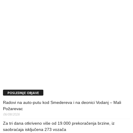
POSLEDNJE OBJAVE
Radovi na auto-putu kod Smedereva i na deonici Vodanj – Mali
Požarevac
06/08/2026
Za tri dana otkriveno više od 19.000 prekoračenja brzine, iz
saobraćaja isključena 273 vozača