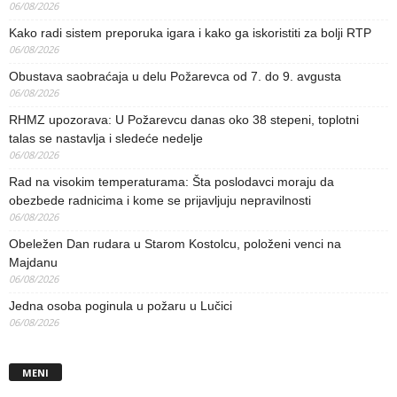
06/08/2026
Kako radi sistem preporuka igara i kako ga iskoristiti za bolji RTP
06/08/2026
Obustava saobraćaja u delu Požarevca od 7. do 9. avgusta
06/08/2026
RHMZ upozorava: U Požarevcu danas oko 38 stepeni, toplotni
talas se nastavlja i sledeće nedelje
06/08/2026
Rad na visokim temperaturama: Šta poslodavci moraju da
obezbede radnicima i kome se prijavljuju nepravilnosti
06/08/2026
Obeležen Dan rudara u Starom Kostolcu, položeni venci na
Majdanu
06/08/2026
Jedna osoba poginula u požaru u Lučici
06/08/2026
MENI