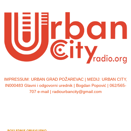
IMPRESSUM:
URBAN GRAD POŽAREVAC | MEDIJ: URBAN CITY,
IN000483 Glavni i odgovorni urednik | Bogdan Popović | 062/565-
707 e-mail | radiourbancity@gmail.com
POSLEDNJE OBJAVLJENO