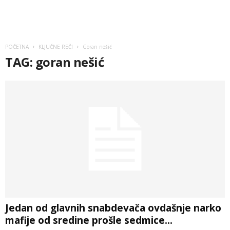
POČETNA
KLJUČNE REČI
Goran nešić
TAG: goran nešić
Jedan od glavnih snabdevača ovdašnje narko
mafije od sredine prošle sedmice...