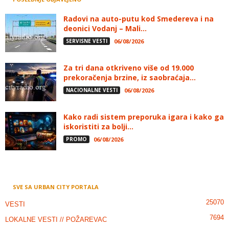
Radovi na auto-putu kod Smedereva i na
deonici Vodanj – Mali...
SERVISNE VESTI
06/08/2026
Za tri dana otkriveno više od 19.000
prekoračenja brzine, iz saobraćaja...
NACIONALNE VESTI
06/08/2026
Kako radi sistem preporuka igara i kako ga
iskoristiti za bolji...
PROMO
06/08/2026
SVE SA URBAN CITY PORTALA
25070
VESTI
7694
LOKALNE VESTI // POŽAREVAC