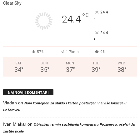
Clear Sky
24.4
°
C
24.4
°
24.4
°
57%
1.7kmh
9%
SAT
SUN
MON
TUE
WED
34
°
35
°
37
°
39
°
38
°
NAJNOVIJI KOMENTARI
Vladan
on
Novi kontejneri za staklo i karton postavljeni na više lokacija u
Požarevcu
Ivan Mlakar
on
Objavljen termin suzbijanja komaraca u Požarevcu, pčelari da
zaštite pčele