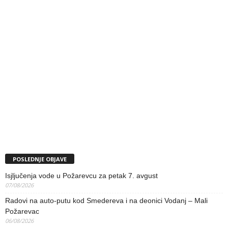
POSLEDNJE OBJAVE
Isjljučenja vode u Požarevcu za petak 7. avgust
07/08/2026
Radovi na auto-putu kod Smedereva i na deonici Vodanj – Mali
Požarevac
06/08/2026