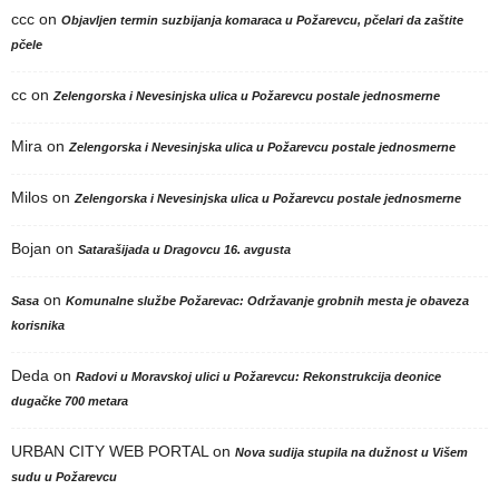
ccc
on
Objavljen termin suzbijanja komaraca u Požarevcu, pčelari da zaštite
pčele
cc
on
Zelengorska i Nevesinjska ulica u Požarevcu postale jednosmerne
Mira
on
Zelengorska i Nevesinjska ulica u Požarevcu postale jednosmerne
Milos
on
Zelengorska i Nevesinjska ulica u Požarevcu postale jednosmerne
Bojan
on
Satarašijada u Dragovcu 16. avgusta
on
Sasa
Komunalne službe Požarevac: Održavanje grobnih mesta je obaveza
korisnika
Deda
on
Radovi u Moravskoj ulici u Požarevcu: Rekonstrukcija deonice
dugačke 700 metara
URBAN CITY WEB PORTAL
on
Nova sudija stupila na dužnost u Višem
sudu u Požarevcu