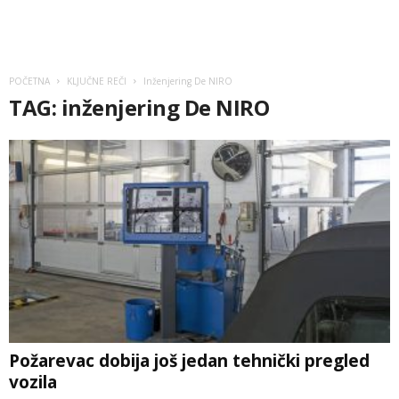
POČETNA
KLJUČNE REČI
Inženjering De NIRO
TAG: inženjering De NIRO
Požarevac dobija još jedan tehnički pregled
vozila