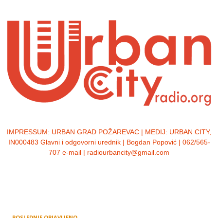
IMPRESSUM:
URBAN GRAD POŽAREVAC | MEDIJ: URBAN CITY,
IN000483 Glavni i odgovorni urednik | Bogdan Popović | 062/565-
707 e-mail | radiourbancity@gmail.com
POSLEDNJE OBJAVLJENO