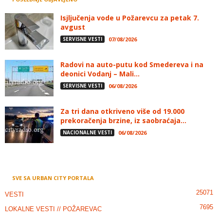
Isjljučenja vode u Požarevcu za petak 7.
avgust
SERVISNE VESTI
07/08/2026
Radovi na auto-putu kod Smedereva i na
deonici Vodanj – Mali...
SERVISNE VESTI
06/08/2026
Za tri dana otkriveno više od 19.000
prekoračenja brzine, iz saobraćaja...
NACIONALNE VESTI
06/08/2026
SVE SA URBAN CITY PORTALA
25071
VESTI
7695
LOKALNE VESTI // POŽAREVAC