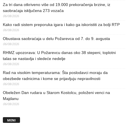
Za tri dana otkriveno više od 19.000 prekoračenja brzine, iz
saobraćaja isključena 273 vozača
06/08/2026
Kako radi sistem preporuka igara i kako ga iskoristiti za bolji RTP
06/08/2026
Obustava saobraćaja u delu Požarevca od 7. do 9. avgusta
06/08/2026
RHMZ upozorava: U Požarevcu danas oko 38 stepeni, toplotni
talas se nastavlja i sledeće nedelje
06/08/2026
Rad na visokim temperaturama: Šta poslodavci moraju da
obezbede radnicima i kome se prijavljuju nepravilnosti
06/08/2026
Obeležen Dan rudara u Starom Kostolcu, položeni venci na
Majdanu
06/08/2026
MENI