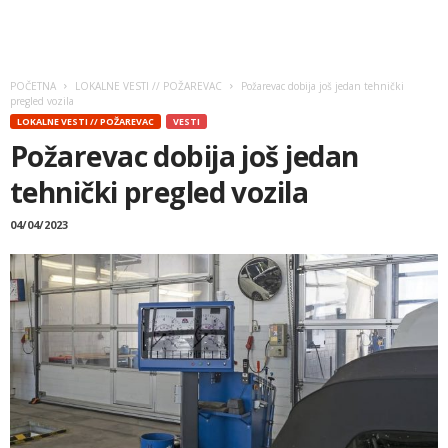
POČETNA
LOKALNE VESTI // POŽAREVAC
Požarevac dobija još jedan tehnički
pregled vozila
LOKALNE VESTI // POŽAREVAC
VESTI
Požarevac dobija još jedan
tehnički pregled vozila
04/04/2023