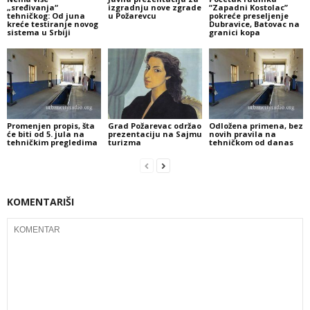
„sređivanja“
izgradnju nove zgrade
“Zapadni Kostolac”
tehničkog: Od juna
u Požarevcu
pokreće preseljenje
kreće testiranje novog
Dubravice, Batovac na
sistema u Srbiji
granici kopa
Promenjen propis, šta
Grad Požarevac održao
Odložena primena, bez
će biti od 5. jula na
prezentaciju na Sajmu
novih pravila na
tehničkim pregledima
turizma
tehničkom od danas
KOMENTARIŠI