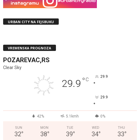
URBAN CITY NA FEJSBUKU
VREMENSKA PROGNOZA
POZAREVAC,RS
Clear Sky
29.9
°
C
29.9
°
29.9
°
42%
5.1kmh
0%
SUN
MON
TUE
WED
THU
32
°
38
°
39
°
34
°
33
°