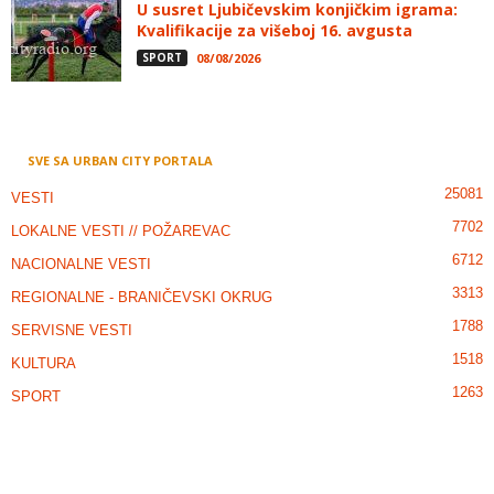
U susret Ljubičevskim konjičkim igrama:
Kvalifikacije za višeboj 16. avgusta
SPORT
08/08/2026
SVE SA URBAN CITY PORTALA
25081
VESTI
7702
LOKALNE VESTI // POŽAREVAC
6712
NACIONALNE VESTI
3313
REGIONALNE - BRANIČEVSKI OKRUG
1788
SERVISNE VESTI
1518
KULTURA
1263
SPORT