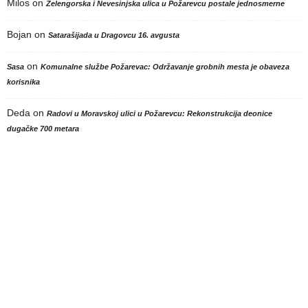
Milos
on
Zelengorska i Nevesinjska ulica u Požarevcu postale jednosmerne
Bojan
on
Satarašijada u Dragovcu 16. avgusta
on
Sasa
Komunalne službe Požarevac: Održavanje grobnih mesta je obaveza
korisnika
Deda
on
Radovi u Moravskoj ulici u Požarevcu: Rekonstrukcija deonice
dugačke 700 metara