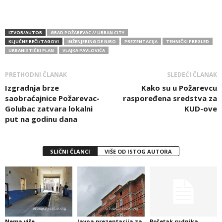
IZVOR/AUTOR
GRAD POŽAREVAC // URBAN CITY
KLJUČNE REČI/TAGOVI
INŽENJERING DE NIRO
PREZENTACIJA
TEHNIČKI PREGLED
URBANISTIČKI PLAN
VLAJKA PAVLOVIĆA
PRETHODNI ČLANAK
SLEDEĆI ČLANAK
Izgradnja brze
Kako su u Požarevcu
saobraćajnice Požarevac-
raspoređena sredstva za
Golubac zatvara lokalni
KUD-ove
put na godinu dana
SLIČNI ČLANCI
VIŠE OD ISTOG AUTORA
Nema više
Javna prezentacija za
Početak rudnika