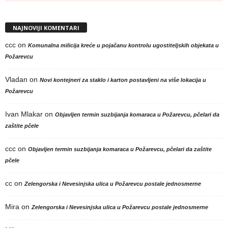
NAJNOVIJI KOMENTARI
ccc
on
Komunalna milicija kreće u pojačanu kontrolu ugostiteljskih objekata u
Požarevcu
Vladan
on
Novi kontejneri za staklo i karton postavljeni na više lokacija u
Požarevcu
Ivan Mlakar
on
Objavljen termin suzbijanja komaraca u Požarevcu, pčelari da
zaštite pčele
ccc
on
Objavljen termin suzbijanja komaraca u Požarevcu, pčelari da zaštite
pčele
cc
on
Zelengorska i Nevesinjska ulica u Požarevcu postale jednosmerne
Mira
on
Zelengorska i Nevesinjska ulica u Požarevcu postale jednosmerne