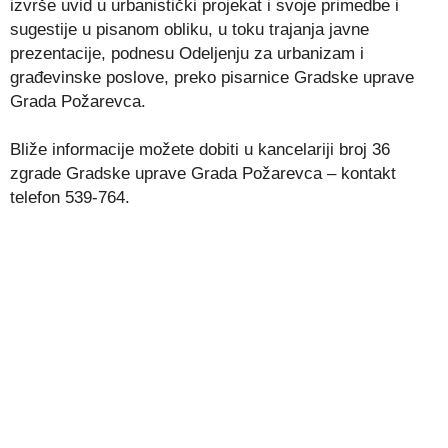
izvrše uvid u urbanistički projekat i svoje primedbe i
sugestije u pisanom obliku, u toku trajanja javne
prezentacije, podnesu Odeljenju za urbanizam i
građevinske poslove, preko pisarnice Gradske uprave
Grada Požarevca.
Bliže informacije možete dobiti u kancelariji broj 36
zgrade Gradske uprave Grada Požarevca – kontakt
telefon 539-764.