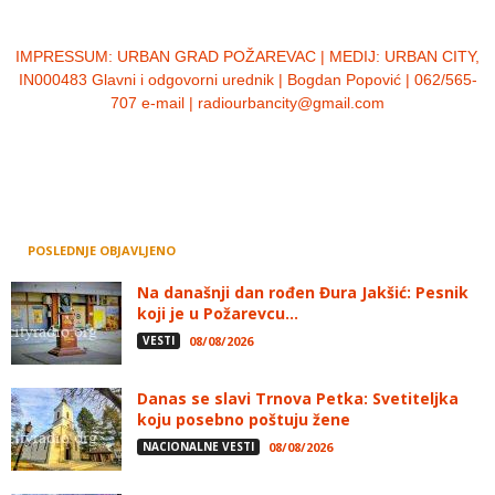
IMPRESSUM:
URBAN GRAD POŽAREVAC | MEDIJ: URBAN CITY,
IN000483 Glavni i odgovorni urednik | Bogdan Popović | 062/565-
707 e-mail | radiourbancity@gmail.com
POSLEDNJE OBJAVLJENO
Na današnji dan rođen Đura Jakšić: Pesnik
koji je u Požarevcu...
VESTI
08/08/2026
Danas se slavi Trnova Petka: Svetiteljka
koju posebno poštuju žene
NACIONALNE VESTI
08/08/2026