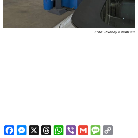
Foto: Pixabay // WolfBlur
Facebook
Messenger
X
Threads
WhatsApp
Viber
Gmail
Messag
Copy