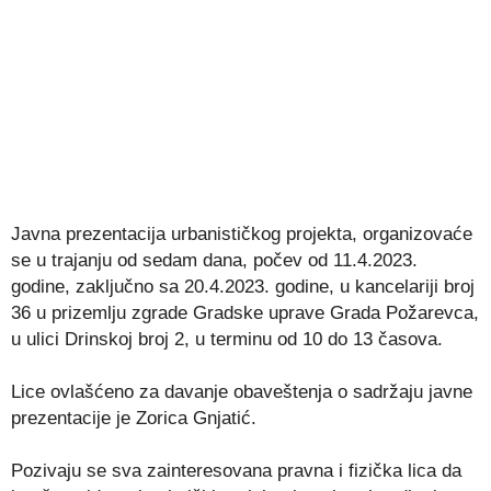
Javna prezentacija urbanističkog projekta, organizovaće
se u trajanju od sedam dana, počev od 11.4.2023.
godine, zaključno sa 20.4.2023. godine, u kancelariji broj
36 u prizemlju zgrade Gradske uprave Grada Požarevca,
u ulici Drinskoj broj 2, u terminu od 10 do 13 časova.
Lice ovlašćeno za davanje obaveštenja o sadržaju javne
prezentacije je Zorica Gnjatić.
Pozivaju se sva zainteresovana pravna i fizička lica da