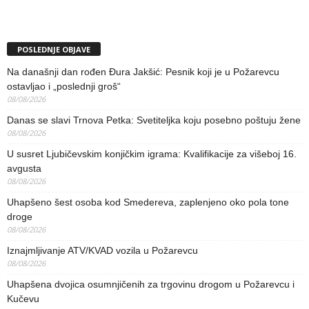
POSLEDNJE OBJAVE
Na današnji dan rođen Đura Jakšić: Pesnik koji je u Požarevcu
ostavljao i „poslednji groš“
08/08/2026
Danas se slavi Trnova Petka: Svetiteljka koju posebno poštuju žene
08/08/2026
U susret Ljubičevskim konjičkim igrama: Kvalifikacije za višeboj 16.
avgusta
08/08/2026
Uhapšeno šest osoba kod Smedereva, zaplenjeno oko pola tone
droge
08/08/2026
Iznajmljivanje ATV/KVAD vozila u Požarevcu
08/08/2026
Uhapšena dvojica osumnjičenih za trgovinu drogom u Požarevcu i
Kučevu