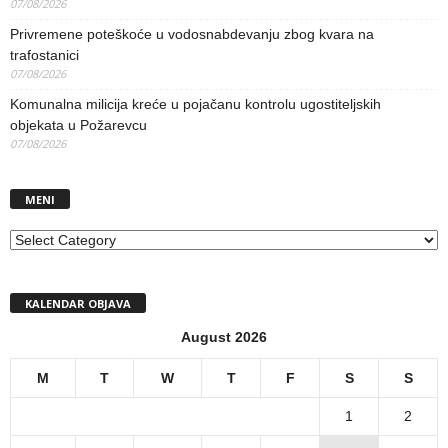
07/08/2026
Privremene poteškoće u vodosnabdevanju zbog kvara na
trafostanici
07/08/2026
Komunalna milicija kreće u pojačanu kontrolu ugostiteljskih
objekata u Požarevcu
07/08/2026
MENI
MENI
KALENDAR OBJAVA
August 2026
M
T
W
T
F
S
S
1
2