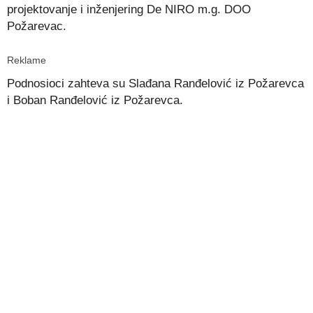
projektovanje i inženjering De NIRO m.g. DOO
Požarevac.
Reklame
Podnosioci zahteva su Slađana Ranđelović iz Požarevca
i Boban Ranđelović iz Požarevca.