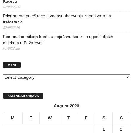
Kučevu
07/08/2026
Privremene poteškoće u vodosnabdevanju zbog kvara na
trafostanici
07/08/2026
Komunalna milicija kreće u pojačanu kontrolu ugostiteljskih
objekata u Požarevcu
07/08/2026
MENI
MENI
KALENDAR OBJAVA
August 2026
M
T
W
T
F
S
S
1
2