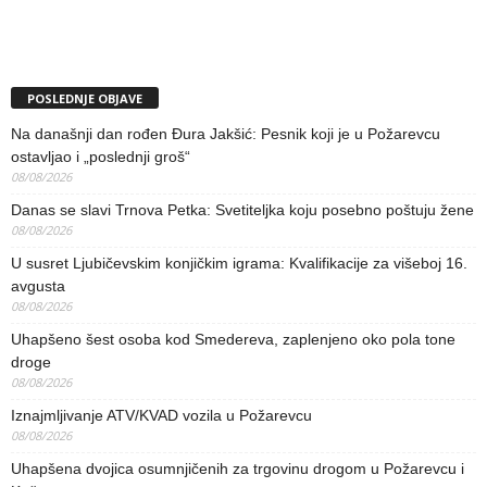
POSLEDNJE OBJAVE
Na današnji dan rođen Đura Jakšić: Pesnik koji je u Požarevcu
ostavljao i „poslednji groš“
08/08/2026
Danas se slavi Trnova Petka: Svetiteljka koju posebno poštuju žene
08/08/2026
U susret Ljubičevskim konjičkim igrama: Kvalifikacije za višeboj 16.
avgusta
08/08/2026
Uhapšeno šest osoba kod Smedereva, zaplenjeno oko pola tone
droge
08/08/2026
Iznajmljivanje ATV/KVAD vozila u Požarevcu
08/08/2026
Uhapšena dvojica osumnjičenih za trgovinu drogom u Požarevcu i