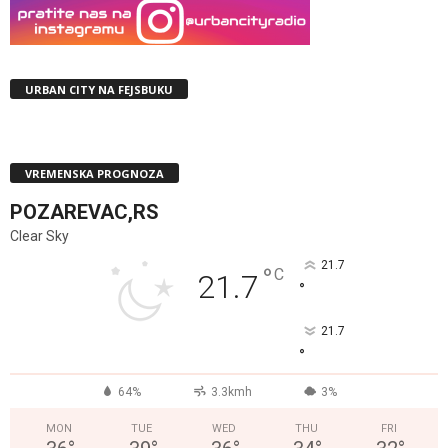
URBAN CITY NA FEJSBUKU
VREMENSKA PROGNOZA
POZAREVAC,RS
Clear Sky
21.7
°
C
21.7
°
21.7
°
64%
3.3kmh
3%
MON
TUE
WED
THU
FRI