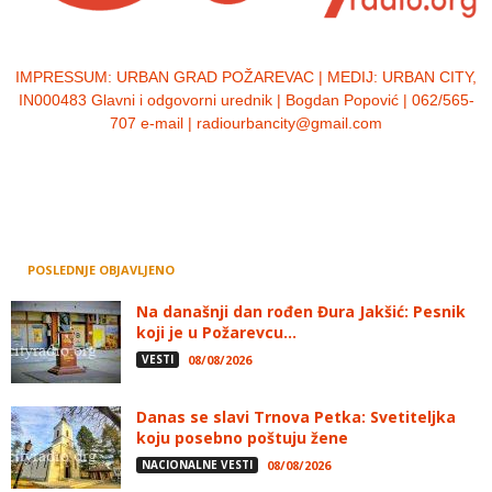
IMPRESSUM:
URBAN GRAD POŽAREVAC | MEDIJ: URBAN CITY,
IN000483 Glavni i odgovorni urednik | Bogdan Popović | 062/565-
707 e-mail | radiourbancity@gmail.com
POSLEDNJE OBJAVLJENO
Na današnji dan rođen Đura Jakšić: Pesnik
koji je u Požarevcu...
VESTI
08/08/2026
Danas se slavi Trnova Petka: Svetiteljka
koju posebno poštuju žene
NACIONALNE VESTI
08/08/2026