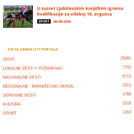
U susret Ljubičevskim konjičkim igrama:
Kvalifikacije za višeboj 16. avgusta
SPORT
08/08/2026
SVE SA URBAN CITY PORTALA
25081
VESTI
7702
LOKALNE VESTI // POŽAREVAC
6712
NACIONALNE VESTI
3313
REGIONALNE - BRANIČEVSKI OKRUG
1788
SERVISNE VESTI
1518
KULTURA
1263
SPORT