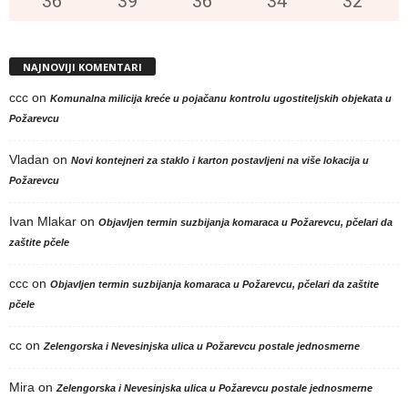
36
°
39
°
36
°
34
°
32
°
NAJNOVIJI KOMENTARI
ccc
on
Komunalna milicija kreće u pojačanu kontrolu ugostiteljskih objekata u
Požarevcu
Vladan
on
Novi kontejneri za staklo i karton postavljeni na više lokacija u
Požarevcu
Ivan Mlakar
on
Objavljen termin suzbijanja komaraca u Požarevcu, pčelari da
zaštite pčele
ccc
on
Objavljen termin suzbijanja komaraca u Požarevcu, pčelari da zaštite
pčele
cc
on
Zelengorska i Nevesinjska ulica u Požarevcu postale jednosmerne
Mira
on
Zelengorska i Nevesinjska ulica u Požarevcu postale jednosmerne