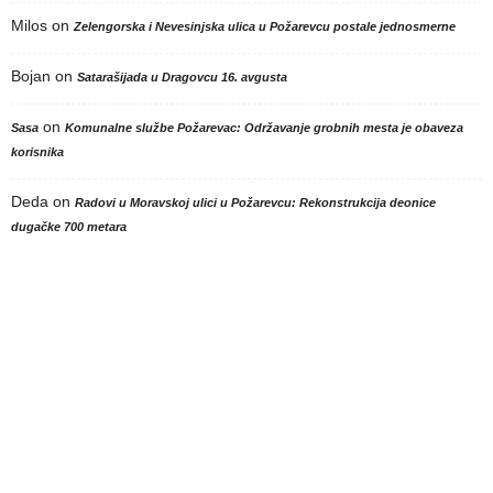
Milos
on
Zelengorska i Nevesinjska ulica u Požarevcu postale jednosmerne
Bojan
on
Satarašijada u Dragovcu 16. avgusta
on
Sasa
Komunalne službe Požarevac: Održavanje grobnih mesta je obaveza
korisnika
Deda
on
Radovi u Moravskoj ulici u Požarevcu: Rekonstrukcija deonice
dugačke 700 metara