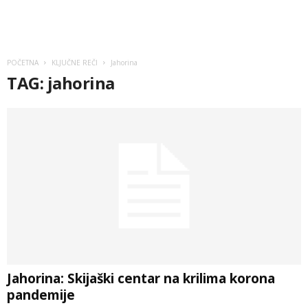
POČETNA
KLJUČNE REČI
Jahorina
TAG: jahorina
Jahorina: Skijaški centar na krilima korona
pandemije