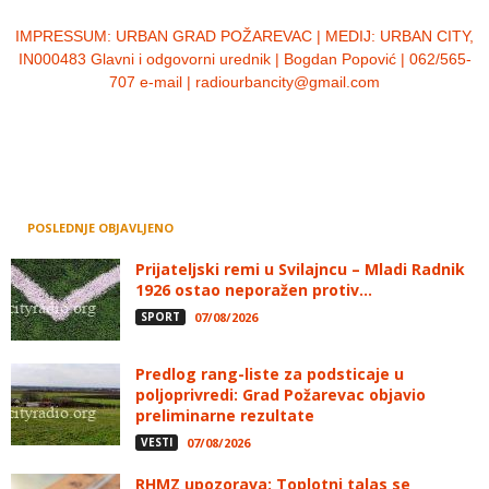
IMPRESSUM:
URBAN GRAD POŽAREVAC | MEDIJ: URBAN CITY,
IN000483 Glavni i odgovorni urednik | Bogdan Popović | 062/565-
707 e-mail | radiourbancity@gmail.com
POSLEDNJE OBJAVLJENO
Prijateljski remi u Svilajncu – Mladi Radnik
1926 ostao neporažen protiv...
SPORT
07/08/2026
Predlog rang-liste za podsticaje u
poljoprivredi: Grad Požarevac objavio
preliminarne rezultate
VESTI
07/08/2026
RHMZ upozorava: Toplotni talas se