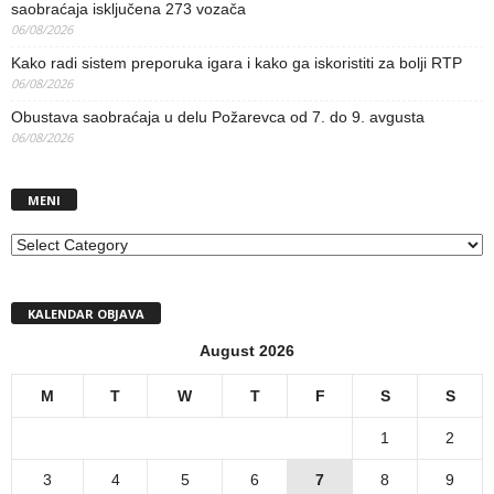
saobraćaja isključena 273 vozača
06/08/2026
Kako radi sistem preporuka igara i kako ga iskoristiti za bolji RTP
06/08/2026
Obustava saobraćaja u delu Požarevca od 7. do 9. avgusta
06/08/2026
MENI
MENI
KALENDAR OBJAVA
August 2026
M
T
W
T
F
S
S
1
2
3
4
5
6
7
8
9