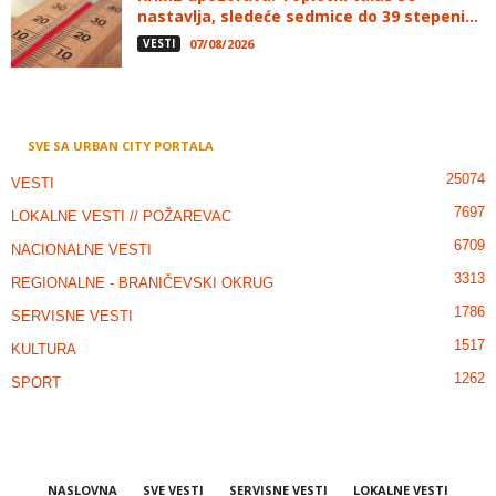
nastavlja, sledeće sedmice do 39 stepeni...
VESTI
07/08/2026
SVE SA URBAN CITY PORTALA
25074
VESTI
7697
LOKALNE VESTI // POŽAREVAC
6709
NACIONALNE VESTI
3313
REGIONALNE - BRANIČEVSKI OKRUG
1786
SERVISNE VESTI
1517
KULTURA
1262
SPORT
NASLOVNA
SVE VESTI
SERVISNE VESTI
LOKALNE VESTI