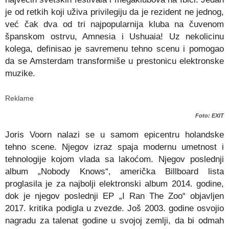
je od retkih koji uživa privilegiju da je rezident ne jednog,
već čak dva od tri najpopularnija kluba na čuvenom
španskom ostrvu, Amnesia i Ushuaia! Uz nekolicinu
kolega, definisao je savremenu tehno scenu i pomogao
da se Amsterdam transformiše u prestonicu elektronske
muzike.
Reklame
Foto: EXIT
Joris Voorn nalazi se u samom epicentru holandske
tehno scene. Njegov izraz spaja modernu umetnost i
tehnologije kojom vlada sa lakoćom. Njegov poslednji
album „Nobody Knows“, američka Billboard lista
proglasila je za najbolji elektronski album 2014. godine,
dok je njegov poslednji EP „I Ran The Zoo“ objavljen
2017. kritika podigla u zvezde. Još 2003. godine osvojio
nagradu za talenat godine u svojoj zemlji, da bi odmah