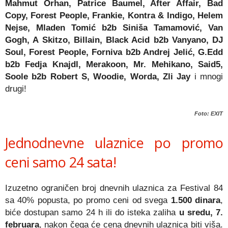
Mahmut Orhan, Patrice Baumel, After Affair, Bad
Copy, Forest People, Frankie, Kontra & Indigo, Helem
Nejse, Mladen Tomić b2b Siniša Tamamović, Van
Gogh, A Skitzo, Billain, Black Acid b2b Vanyano, DJ
Soul, Forest People, Forniva b2b Andrej Jelić, G.Edd
b2b Fedja Knajdl, Merakoon, Mr. Mehikano, Said5,
Soole b2b Robert S, Woodie, Worda, Zli Jay
i mnogi
drugi!
Foto: EXIT
Jednodnevne ulaznice po promo
ceni samo 24 sata!
Izuzetno ograničen broj dnevnih ulaznica za Festival 84
sa 40% popusta, po promo ceni od svega
1.500 dinara
,
biće dostupan samo 24 h ili do isteka zaliha
u sredu, 7.
februara
, nakon čega će cena dnevnih ulaznica biti viša.