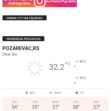
URBAN CITY NA FEJSBUKU
VREMENSKA PROGNOZA
POZAREVAC,RS
Clear Sky
32.2
°
C
32.2
°
32.2
°
40%
1kmh
7%
SAT
SUN
MON
TUE
WED
34
°
35
°
37
°
38
°
37
°