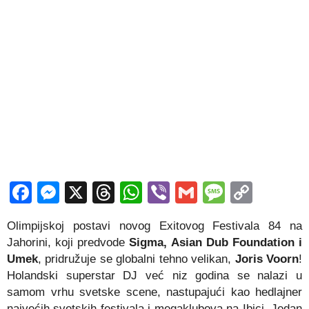
Facebook
Messenger
X
Threads
WhatsApp
Viber
Gmail
Messag
Copy
Link
Olimpijskoj postavi novog Exitovog Festivala 84 na
Jahorini, koji predvode
Sigma, Asian Dub Foundation i
Umek
, pridružuje se globalni tehno velikan,
Joris Voorn
!
Holandski superstar DJ već niz godina se nalazi u
samom vrhu svetske scene, nastupajući kao hedlajner
najvećih svetskih festivala i megaklubova na Ibici. Jedan