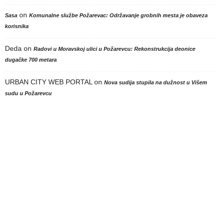
on
Sasa
Komunalne službe Požarevac: Održavanje grobnih mesta je obaveza
korisnika
Deda
on
Radovi u Moravskoj ulici u Požarevcu: Rekonstrukcija deonice
dugačke 700 metara
URBAN CITY WEB PORTAL
on
Nova sudija stupila na dužnost u Višem
sudu u Požarevcu