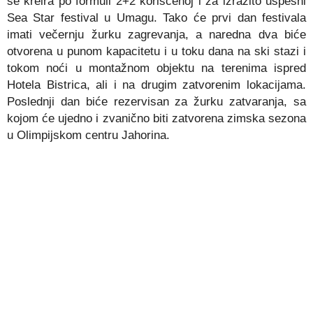
se kreira po formuli 2+2 korišćenoj i za izrazito uspešni
Sea Star festival u Umagu. Tako će prvi dan festivala
imati večernju žurku zagrevanja, a naredna dva biće
otvorena u punom kapacitetu i u toku dana na ski stazi i
tokom noći u montažnom objektu na terenima ispred
Hotela Bistrica, ali i na drugim zatvorenim lokacijama.
Poslednji dan biće rezervisan za žurku zatvaranja, sa
kojom će ujedno i zvanično biti zatvorena zimska sezona
u Olimpijskom centru Jahorina.