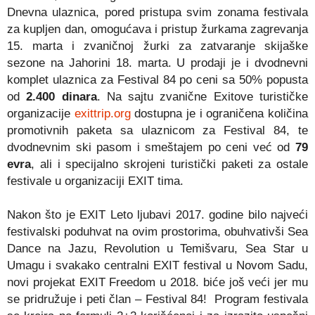
Dnevna ulaznica, pored pristupa svim zonama festivala
za kupljen dan, omogućava i pristup žurkama zagrevanja
15. marta i zvaničnoj žurki za zatvaranje skijaške
sezone na Jahorini 18. marta. U prodaji je i dvodnevni
komplet ulaznica za Festival 84 po ceni sa 50% popusta
od
2.400 dinara
. Na sajtu zvanične Exitove turističke
organizacije
exittrip.org
dostupna je i ograničena količina
promotivnih paketa sa ulaznicom za Festival 84, te
dvodnevnim ski pasom i smeštajem po ceni već od
79
evra
, ali i specijalno skrojeni turistički paketi za ostale
festivale u organizaciji EXIT tima.
Nakon što je EXIT Leto ljubavi 2017. godine bilo najveći
festivalski poduhvat na ovim prostorima, obuhvativši Sea
Dance na Jazu, Revolution u Temišvaru, Sea Star u
Umagu i svakako centralni EXIT festival u Novom Sadu,
novi projekat EXIT Freedom u 2018. biće još veći jer mu
se pridružuje i peti član – Festival 84! Program festivala