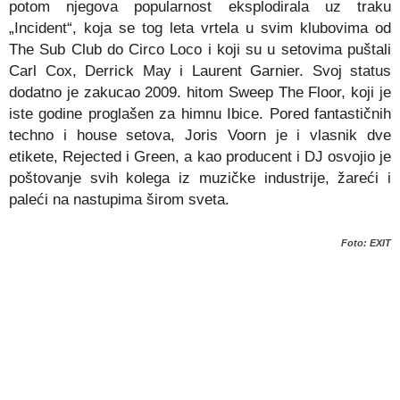
potom njegova popularnost eksplodirala uz traku
„Incident“, koja se tog leta vrtela u svim klubovima od
The Sub Club do Circo Loco i koji su u setovima puštali
Carl Cox, Derrick May i Laurent Garnier. Svoj status
dodatno je zakucao 2009. hitom Sweep The Floor, koji je
iste godine proglašen za himnu Ibice. Pored fantastičnih
techno i house setova, Joris Voorn je i vlasnik dve
etikete, Rejected i Green, a kao producent i DJ osvojio je
poštovanje svih kolega iz muzičke industrije, žareći i
paleći na nastupima širom sveta.
Foto: EXIT