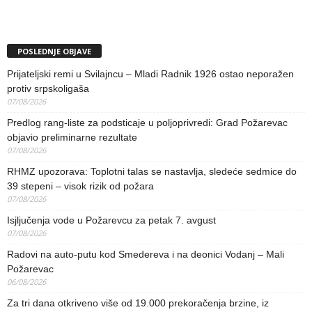
POSLEDNJE OBJAVE
Prijateljski remi u Svilajncu – Mladi Radnik 1926 ostao neporažen
protiv srpskoligaša
07/08/2026
Predlog rang-liste za podsticaje u poljoprivredi: Grad Požarevac
objavio preliminarne rezultate
07/08/2026
RHMZ upozorava: Toplotni talas se nastavlja, sledeće sedmice do
39 stepeni – visok rizik od požara
07/08/2026
Isjljučenja vode u Požarevcu za petak 7. avgust
07/08/2026
Radovi na auto-putu kod Smedereva i na deonici Vodanj – Mali
Požarevac
06/08/2026
Za tri dana otkriveno više od 19.000 prekoračenja brzine, iz