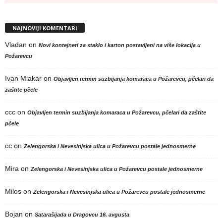
NAJNOVIJI KOMENTARI
Vladan
on
Novi kontejneri za staklo i karton postavljeni na više lokacija u
Požarevcu
Ivan Mlakar
on
Objavljen termin suzbijanja komaraca u Požarevcu, pčelari da
zaštite pčele
ccc
on
Objavljen termin suzbijanja komaraca u Požarevcu, pčelari da zaštite
pčele
cc
on
Zelengorska i Nevesinjska ulica u Požarevcu postale jednosmerne
Mira
on
Zelengorska i Nevesinjska ulica u Požarevcu postale jednosmerne
Milos
on
Zelengorska i Nevesinjska ulica u Požarevcu postale jednosmerne
Bojan
on
Satarašijada u Dragovcu 16. avgusta