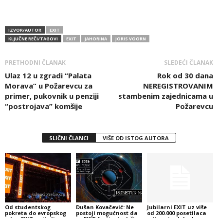
IZVOR/AUTOR
EXIT
KLJUČNE REČI/TAGOVI
EXIT
JAHORINA
JORIS VOORN
PRETHODNI ČLANAK
SLEDEĆI ČLANAK
Ulaz 12 u zgradi “Palata
Rok od 30 dana
Morava” u Požarevcu za
NEREGISTROVANIM
primer, pukovnik u penziji
stambenim zajednicama u
“postrojava” komšije
Požarevcu
SLIČNI ČLANCI
VIŠE OD ISTOG AUTORA
Od studentskog
Dušan Kovačević: Ne
Jubilarni EXIT uz više
pokreta do evropskog
postoji mogućnost da
od 200.000 posetilaca