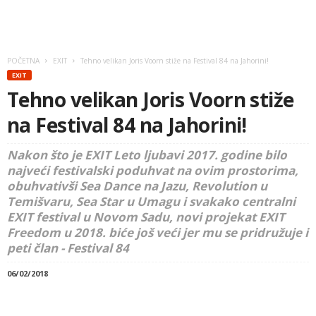
POČETNA
EXIT
Tehno velikan Joris Voorn stiže na Festival 84 na Jahorini!
EXIT
Tehno velikan Joris Voorn stiže
na Festival 84 na Jahorini!
Nakon što je EXIT Leto ljubavi 2017. godine bilo
najveći festivalski poduhvat na ovim prostorima,
obuhvativši Sea Dance na Jazu, Revolution u
Temišvaru, Sea Star u Umagu i svakako centralni
EXIT festival u Novom Sadu, novi projekat EXIT
Freedom u 2018. biće još veći jer mu se pridružuje i
peti član - Festival 84
06/02/2018