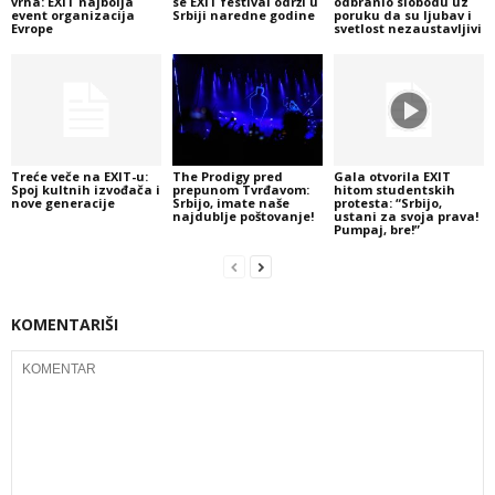
vrha: EXIT najbolja
se EXIT festival održi u
odbranio slobodu uz
event organizacija
Srbiji naredne godine
poruku da su ljubav i
Evrope
svetlost nezaustavljivi
Treće veče na EXIT-u:
The Prodigy pred
Gala otvorila EXIT
Spoj kultnih izvođača i
prepunom Tvrđavom:
hitom studentskih
nove generacije
Srbijo, imate naše
protesta: “Srbijo,
najdublje poštovanje!
ustani za svoja prava!
Pumpaj, bre!”
KOMENTARIŠI