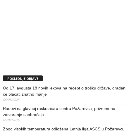
POSLEDNJE OBJAVE
Od 17. avgusta 18 novih lekova na recept o trošku države, građani
će plaćati znatno manje
05/08/2026
Radovi na glavnoj raskrsnici u centru Požarevca, privremeno
zatvaranje saobraćaja
05/08/2026
Zbog visokih temperatura odložena Letnja liga ASCS u Požarevcu