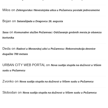
Milos
on
Zelengorska i Nevesinjska ulica u Požarevcu postale jednosmerne
Bojan
on
Satarašijada u Dragovcu 16. avgusta
on
Sasa
Komunalne službe Požarevac: Održavanje grobnih mesta je obaveza
korisnika
Deda
on
Radovi u Moravskoj ulici u Požarevcu: Rekonstrukcija deonice
dugačke 700 metara
URBAN CITY WEB PORTAL
on
Nova sudija stupila na dužnost u Višem
sudu u Požarevcu
Zvonko
on
Nova sudija stupila na dužnost u Višem sudu u Požarevcu
Slobodan
on
Nova sudija stupila na dužnost u Višem sudu u Požarevcu