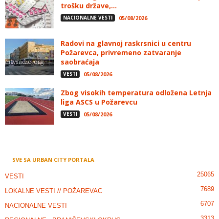
trošku države,...
NACIONALNE VESTI
05/08/2026
Radovi na glavnoj raskrsnici u centru
Požarevca, privremeno zatvaranje
saobraćaja
VESTI
05/08/2026
Zbog visokih temperatura odložena Letnja
liga ASCS u Požarevcu
VESTI
05/08/2026
SVE SA URBAN CITY PORTALA
25065
VESTI
7689
LOKALNE VESTI // POŽAREVAC
6707
NACIONALNE VESTI
3313