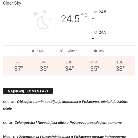
Clear Sky
24.5
°
C
24.5
°
24.5
°
54%
1.4kmh
0%
FRI
SAT
SUN
MON
TUE
37
°
35
°
34
°
35
°
38
°
NAJNOVIJI KOMENTARI
ccc
on
Objavljen termin suzbijanja komaraca u Požarevcu, pčelari da zaštite
pčele
cc
on
Zelengorska i Nevesinjska ulica u Požarevcu postale jednosmerne
Mira
on
Zelengorska i Nevesinjska ulica u Požarevcu postale jednosmerne