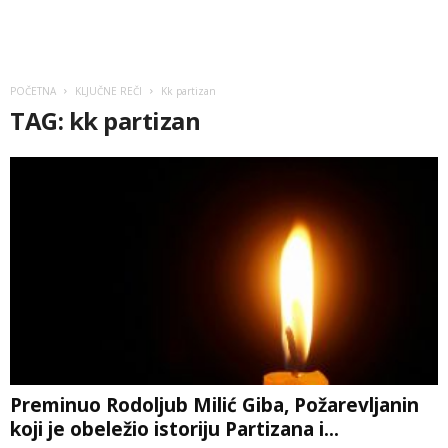
POČETNA
KLJUČNE REČI
Kk partizan
TAG: kk partizan
Preminuo Rodoljub Milić Giba, Požarevljanin
koji je obeležio istoriju Partizana i...