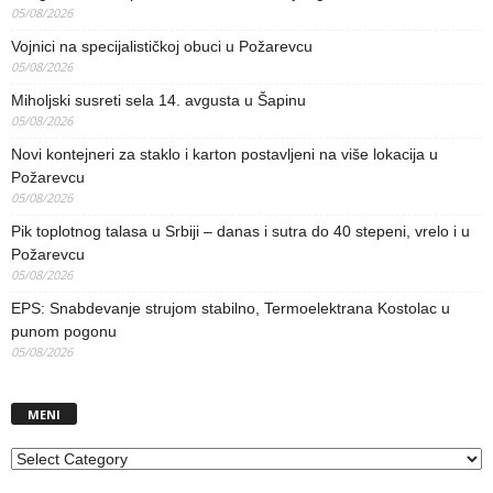
05/08/2026
Vojnici na specijalističkoj obuci u Požarevcu
05/08/2026
Miholjski susreti sela 14. avgusta u Šapinu
05/08/2026
Novi kontejneri za staklo i karton postavljeni na više lokacija u
Požarevcu
05/08/2026
Pik toplotnog talasa u Srbiji – danas i sutra do 40 stepeni, vrelo i u
Požarevcu
05/08/2026
EPS: Snabdevanje strujom stabilno, Termoelektrana Kostolac u
punom pogonu
05/08/2026
MENI
MENI