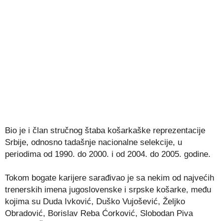
Bio je i član stručnog štaba košarkaške reprezentacije
Srbije, odnosno tadašnje nacionalne selekcije, u
periodima od 1990. do 2000. i od 2004. do 2005. godine.
Tokom bogate karijere sarađivao je sa nekim od najvećih
trenerskih imena jugoslovenske i srpske košarke, među
kojima su Duda Ivković, Duško Vujošević, Željko
Obradović, Borislav Reba Ćorković, Slobodan Piva