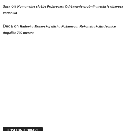
on
Sasa
Komunalne službe Požarevac: Održavanje grobnih mesta je obaveza
korisnika
Deda
on
Radovi u Moravskoj ulici u Požarevcu: Rekonstrukcija deonice
dugačke 700 metara
POSLEDNJE OBJAVE