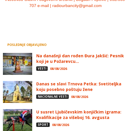
707 e-mail | radiourbancity@gmail.com
POSLEDNJE OBJAVLJENO
Na današnji dan rođen Đura Jakšić: Pesnik
koji je u Požarevcu...
VESTI
08/08/2026
Danas se slavi Trnova Petka: Svetiteljka
koju posebno poštuju žene
NACIONALNE VESTI
08/08/2026
U susret Ljubičevskim konjičkim igrama:
Kvalifikacije za višeboj 16. avgusta
SPORT
08/08/2026