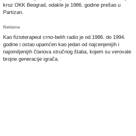
kroz OKK Beograd, odakle je 1986. godine prešao u
Partizan.
Reklame
Kao fizioterapeut crno-belih radio je od 1986. do 1994.
godine i ostao upamćen kao jedan od najcenjenijih i
najomiljenijih članova stručnog štaba, kojem su verovale
brojne generacije igrača.