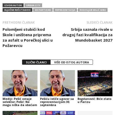
IZVOR/AUTOR
URBAN CITY
KLJUČNE REČI/TAGOVI
KK PARTIZAN
REPREZENTACIJA
RODOLJUB MILIĆ GIBA
PRETHODNI ČLANAK
SLEDEĆI ČLANAK
Polomljeni stubići kod
Srbija saznala rivale u
škole i uništena priprema
drugoj fazi kvalifikacija za
za asfalt u Porečkoj ulici u
Mundobasket 2027
Požarevcu
SLIČNI ČLANCI
VIŠE OD ISTOG AUTORA
Mediji: Pešić ostaje
Pešiću ističe ugovor sa
Bogdanović: Biće zlato
selektor; Pešić: Ne
reprezentacijom 30.
u Parizu
mogu ništa da obećam
septembra