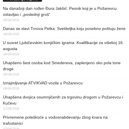
Na današnji dan rođen Đura Jakšić: Pesnik koji je u Požarevcu
ostavljao i „poslednji groš“
08/08/2026
Danas se slavi Trnova Petka: Svetiteljka koju posebno poštuju žene
08/08/2026
U susret Ljubičevskim konjičkim igrama: Kvalifikacije za višeboj 16.
avgusta
08/08/2026
Uhapšeno šest osoba kod Smedereva, zaplenjeno oko pola tone
droge
08/08/2026
Iznajmljivanje ATV/KVAD vozila u Požarevcu
08/08/2026
Uhapšena dvojica osumnjičenih za trgovinu drogom u Požarevcu i
Kučevu
07/08/2026
Privremene poteškoće u vodosnabdevanju zbog kvara na
trafostanici
07/08/2026