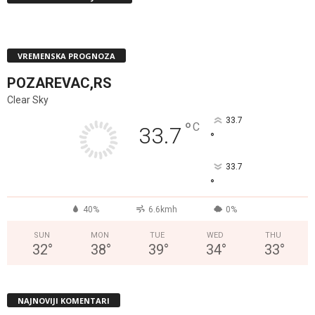
VREMENSKA PROGNOZA
POZAREVAC,RS
Clear Sky
33.7
°
C
33.7
°
33.7
°
40%
6.6kmh
0%
SUN
MON
TUE
WED
THU
32
°
38
°
39
°
34
°
33
°
NAJNOVIJI KOMENTARI