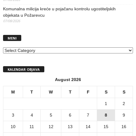
Komunalna milicija kreće u pojačanu kontrolu ugostiteljskih
objekata u Požarevcu
07/08/2026
MENI
MENI
KALENDAR OBJAVA
August 2026
M
T
W
T
F
S
S
1
2
3
4
5
6
7
8
9
10
11
12
13
14
15
16