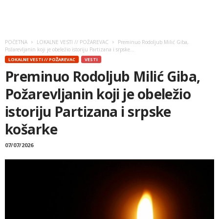
POČETNA
LOKALNE VESTI // POŽAREVAC
Preminuo Rodoljub Milić Giba,
Požarevljanin koji je obeležio istoriju Partizana i srpske...
LOKALNE VESTI // POŽAREVAC
VESTI
Preminuo Rodoljub Milić Giba,
Požarevljanin koji je obeležio
istoriju Partizana i srpske
košarke
07/07/2026