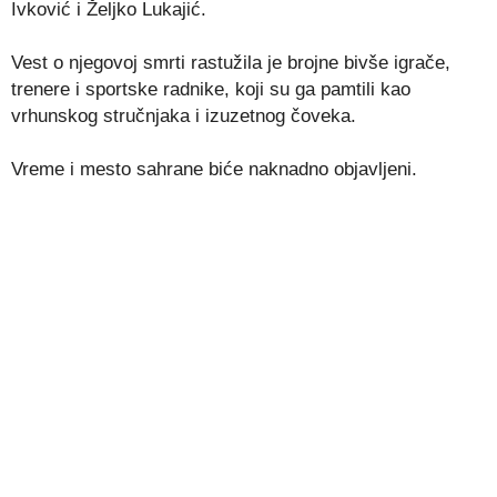
Ivković i Željko Lukajić.
Vest o njegovoj smrti rastužila je brojne bivše igrače,
trenere i sportske radnike, koji su ga pamtili kao
vrhunskog stručnjaka i izuzetnog čoveka.
Vreme i mesto sahrane biće naknadno objavljeni.