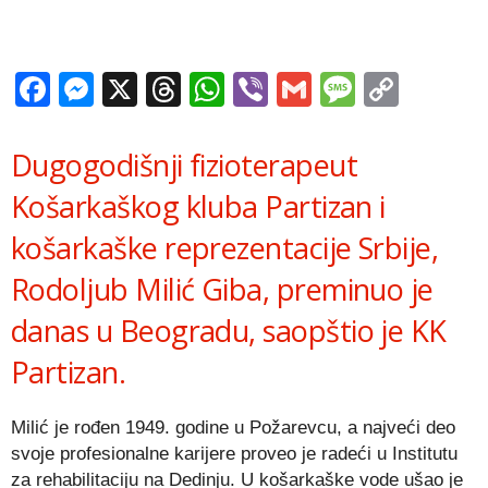
Facebook
Messenger
X
Threads
WhatsApp
Viber
Gmail
Messag
Copy
Link
Dugogodišnji fizioterapeut
Košarkaškog kluba Partizan i
košarkaške reprezentacije Srbije,
Rodoljub Milić Giba, preminuo je
danas u Beogradu, saopštio je KK
Partizan.
Milić je rođen 1949. godine u Požarevcu, a najveći deo
svoje profesionalne karijere proveo je radeći u Institutu
za rehabilitaciju na Dedinju. U košarkaške vode ušao je