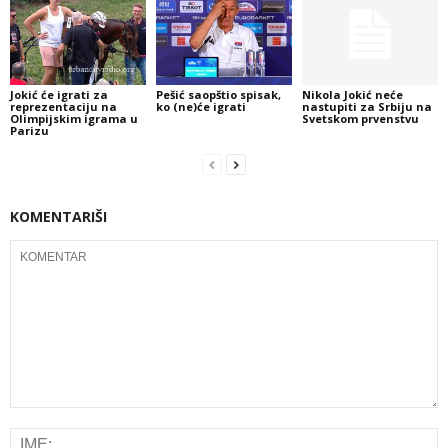
Jokić će igrati za
Pešić saopštio spisak,
Nikola Jokić neće
reprezentaciju na
ko (ne)će igrati
nastupiti za Srbiju na
Olimpijskim igrama u
Svetskom prvenstvu
Parizu
KOMENTARIŠI