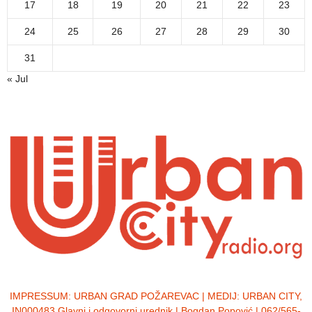
17
18
19
20
21
22
23
24
25
26
27
28
29
30
31
« Jul
IMPRESSUM:
URBAN GRAD POŽAREVAC | MEDIJ: URBAN CITY,
IN000483 Glavni i odgovorni urednik | Bogdan Popović | 062/565-