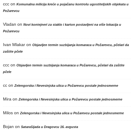
ccc
on
Komunalna milicija kreće u pojačanu kontrolu ugostiteljskih objekata u
Požarevcu
Vladan
on
Novi kontejneri za staklo i karton postavljeni na više lokacija u
Požarevcu
Ivan Mlakar
on
Objavljen termin suzbijanja komaraca u Požarevcu, pčelari da
zaštite pčele
ccc
on
Objavljen termin suzbijanja komaraca u Požarevcu, pčelari da zaštite
pčele
cc
on
Zelengorska i Nevesinjska ulica u Požarevcu postale jednosmerne
Mira
on
Zelengorska i Nevesinjska ulica u Požarevcu postale jednosmerne
Milos
on
Zelengorska i Nevesinjska ulica u Požarevcu postale jednosmerne
Bojan
on
Satarašijada u Dragovcu 16. avgusta