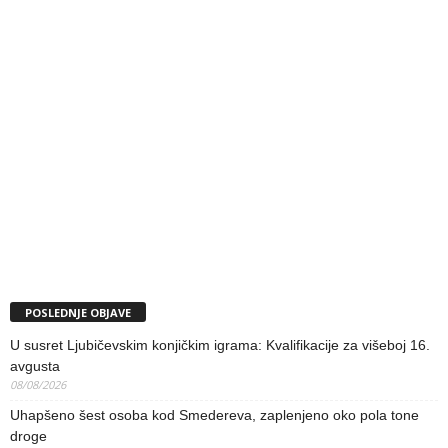
POSLEDNJE OBJAVE
U susret Ljubičevskim konjičkim igrama: Kvalifikacije za višeboj 16.
avgusta
08/08/2026
Uhapšeno šest osoba kod Smedereva, zaplenjeno oko pola tone
droge