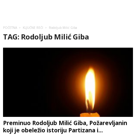
POČETNA
KLJUČNE REČI
Rodoljub Milić Giba
TAG: Rodoljub Milić Giba
Preminuo Rodoljub Milić Giba, Požarevljanin
koji je obeležio istoriju Partizana i...