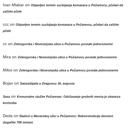
Ivan Mlakar
on
Objavljen termin suzbijanja komaraca u Požarevcu, pčelari da
zaštite pčele
ccc
on
Objavljen termin suzbijanja komaraca u Požarevcu, pčelari da zaštite
pčele
cc
on
Zelengorska i Nevesinjska ulica u Požarevcu postale jednosmerne
Mira
on
Zelengorska i Nevesinjska ulica u Požarevcu postale jednosmerne
Milos
on
Zelengorska i Nevesinjska ulica u Požarevcu postale jednosmerne
Bojan
on
Satarašijada u Dragovcu 16. avgusta
on
Sasa
Komunalne službe Požarevac: Održavanje grobnih mesta je obaveza
korisnika
Deda
on
Radovi u Moravskoj ulici u Požarevcu: Rekonstrukcija deonice
dugačke 700 metara