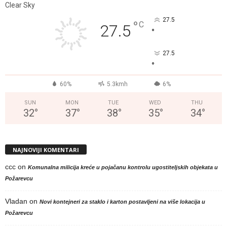
Clear Sky
27.5
°
C
27.5
°
27.5
°
60%
5.3kmh
6%
SUN
MON
TUE
WED
THU
32
°
37
°
38
°
35
°
34
°
NAJNOVIJI KOMENTARI
ccc
on
Komunalna milicija kreće u pojačanu kontrolu ugostiteljskih objekata u
Požarevcu
Vladan
on
Novi kontejneri za staklo i karton postavljeni na više lokacija u
Požarevcu