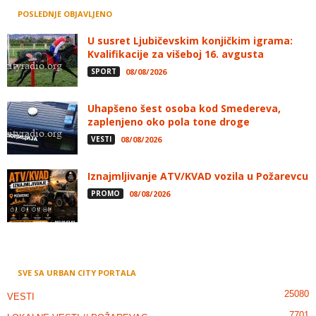
POSLEDNJE OBJAVLJENO
U susret Ljubičevskim konjičkim igrama:
Kvalifikacije za višeboj 16. avgusta
SPORT
08/08/2026
Uhapšeno šest osoba kod Smedereva,
zaplenjeno oko pola tone droge
VESTI
08/08/2026
Iznajmljivanje ATV/KVAD vozila u Požarevcu
PROMO
08/08/2026
SVE SA URBAN CITY PORTALA
25080
VESTI
7701