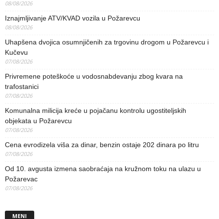
08/08/2026
Iznajmljivanje ATV/KVAD vozila u Požarevcu
08/08/2026
Uhapšena dvojica osumnjičenih za trgovinu drogom u Požarevcu i
Kučevu
07/08/2026
Privremene poteškoće u vodosnabdevanju zbog kvara na
trafostanici
07/08/2026
Komunalna milicija kreće u pojačanu kontrolu ugostiteljskih
objekata u Požarevcu
07/08/2026
Cena evrodizela viša za dinar, benzin ostaje 202 dinara po litru
07/08/2026
Od 10. avgusta izmena saobraćaja na kružnom toku na ulazu u
Požarevac
07/08/2026
MENI