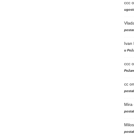
ccc
o
ugosti
Vlad
postav
Ivan
u Poža
ccc
o
Požare
cc
o
posta
Mira
posta
Milos
posta