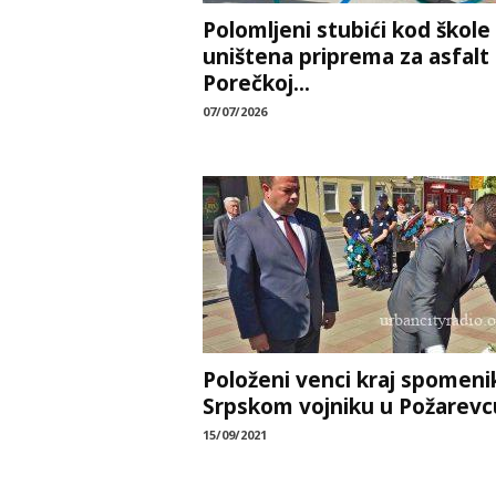
Polomljeni stubići kod škole 
uništena priprema za asfalt
Porečkoj...
07/07/2026
Položeni venci kraj spomeni
Srpskom vojniku u Požarevc
15/09/2021