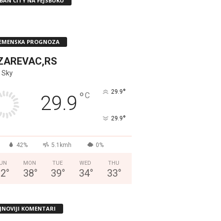
BAN CITY NA FEJSBUKU
EMENSKA PROGNOZA
ZAREVAC,RS
 Sky
°
29.9
°
C
29.9
°
29.9
42%
5.1kmh
0%
UN
MON
TUE
WED
THU
32
°
38
°
39
°
34
°
33
°
JNOVIJI KOMENTARI