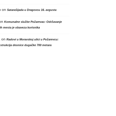
n
on
Satarašijada u Dragovcu 16. avgusta
on
Komunalne službe Požarevac: Održavanje
h mesta je obaveza korisnika
a
on
Radovi u Moravskoj ulici u Požarevcu:
strukcija deonice dugačke 700 metara