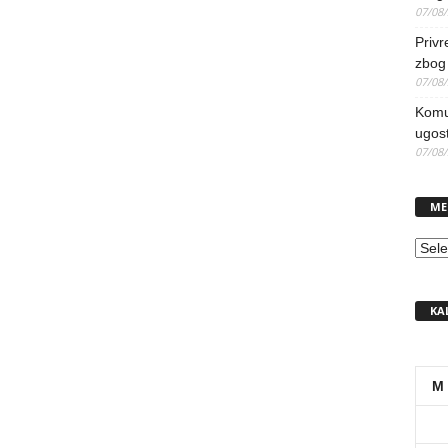
07/08
Priv
zbog 
07/08
Komun
ugost
07/08
ME
MEN
KA
M