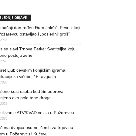
SLEDNJE OBJAVE
našnji dan rođen Đura Jakšić: Pesnik koji
Požarevcu ostavljao i „poslednji groš“
/2026
 se slavi Trnova Petka: Svetiteljka koju
bno poštuju žene
/2026
ret Ljubičevskim konjičkim igrama:
fikacije za višeboj 16. avgusta
/2026
šeno šest osoba kod Smedereva,
njeno oko pola tone droge
/2026
mljivanje ATV/KVAD vozila u Požarevcu
/2026
ena dvojica osumnjičenih za trgovinu
om u Požarevcu i Kučevu