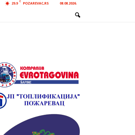
C
POZAREVAC,RS
08.08.2026.
29.9