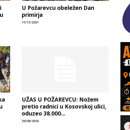
i
U Požarevcu obeležen Dan
 u
primirja
11/11/2021
ka
UŽAS U POŽAREVCU: Nožem
u
pretio radnici u Kosovskoj ulici,
oduzeo 38.000...
30/08/2018