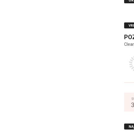
UR
VR
PO
Clear
S
NA