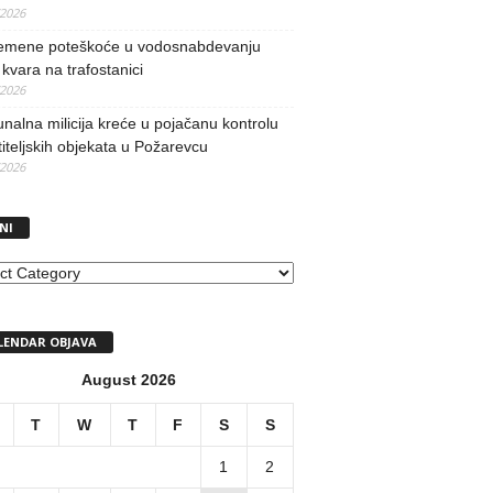
/2026
remene poteškoće u vodosnabdevanju
kvara na trafostanici
/2026
alna milicija kreće u pojačanu kontrolu
iteljskih objekata u Požarevcu
/2026
NI
I
LENDAR OBJAVA
August 2026
T
W
T
F
S
S
1
2