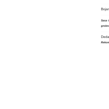
Boja
Sasa
grobni
Ded
Rekon