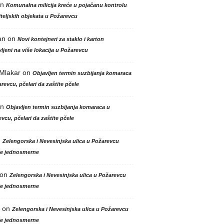
n
Komunalna milicija kreće u pojačanu kontrolu
teljskih objekata u Požarevcu
an
on
Novi kontejneri za staklo i karton
ljeni na više lokacija u Požarevcu
 Mlakar
on
Objavljen termin suzbijanja komaraca
revcu, pčelari da zaštite pčele
n
Objavljen termin suzbijanja komaraca u
vcu, pčelari da zaštite pčele
n
Zelengorska i Nevesinjska ulica u Požarevcu
le jednosmerne
on
Zelengorska i Nevesinjska ulica u Požarevcu
le jednosmerne
on
Zelengorska i Nevesinjska ulica u Požarevcu
le jednosmerne