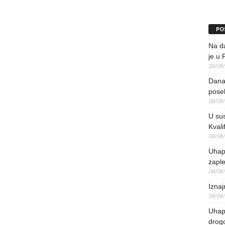
PO
Na da
je u 
08/08
Danas
pose
08/08
U sus
Kvali
08/08
Uhap
zaple
08/08
Iznaj
08/08
Uhapš
drog