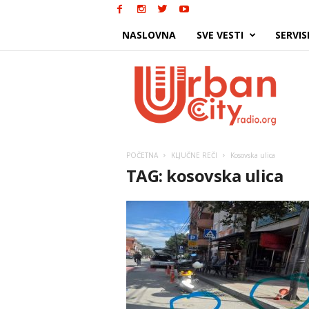
NASLOVNA
SVE VESTI
SERVIS
Urban
City
POČETNA
KLJUČNE REČI
Kosovska ulica
TAG: kosovska ulica