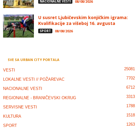
NACIONALNE VESTI
08/08/2026
U susret Ljubičevskim konjičkim igrama:
Kvalifikacije za višeboj 16. avgusta
SPORT
08/08/2026
SVE SA URBAN CITY PORTALA
25081
VESTI
7702
LOKALNE VESTI // POŽAREVAC
6712
NACIONALNE VESTI
3313
REGIONALNE - BRANIČEVSKI OKRUG
1788
SERVISNE VESTI
1518
KULTURA
1263
SPORT