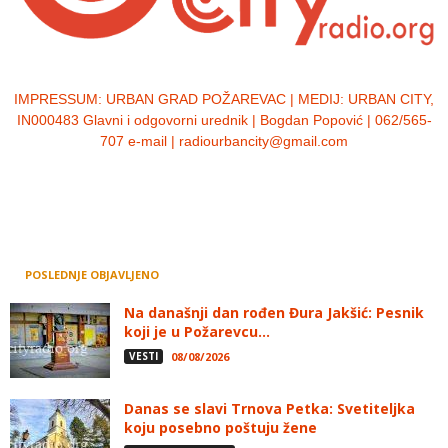
IMPRESSUM:
URBAN GRAD POŽAREVAC | MEDIJ: URBAN CITY,
IN000483 Glavni i odgovorni urednik | Bogdan Popović | 062/565-
707 e-mail | radiourbancity@gmail.com
POSLEDNJE OBJAVLJENO
Na današnji dan rođen Đura Jakšić: Pesnik
koji je u Požarevcu...
VESTI
08/08/2026
Danas se slavi Trnova Petka: Svetiteljka
koju posebno poštuju žene