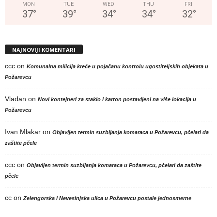
MON
TUE
WED
THU
FRI
37
°
39
°
34
°
34
°
32
°
NAJNOVIJI KOMENTARI
ccc
on
Komunalna milicija kreće u pojačanu kontrolu ugostiteljskih objekata u
Požarevcu
Vladan
on
Novi kontejneri za staklo i karton postavljeni na više lokacija u
Požarevcu
Ivan Mlakar
on
Objavljen termin suzbijanja komaraca u Požarevcu, pčelari da
zaštite pčele
ccc
on
Objavljen termin suzbijanja komaraca u Požarevcu, pčelari da zaštite
pčele
cc
on
Zelengorska i Nevesinjska ulica u Požarevcu postale jednosmerne