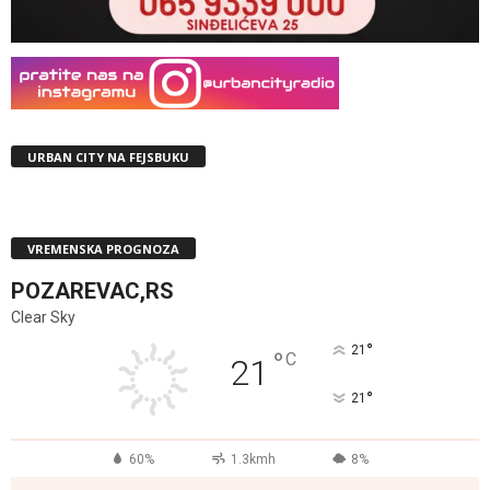
URBAN CITY NA FEJSBUKU
VREMENSKA PROGNOZA
POZAREVAC,RS
Clear Sky
°
21
°
C
21
°
21
60%
1.3kmh
8%