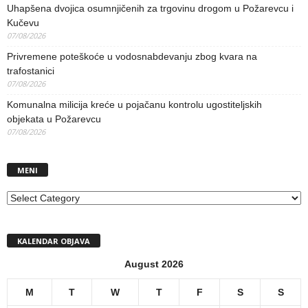
Uhapšena dvojica osumnjičenih za trgovinu drogom u Požarevcu i
Kučevu
07/08/2026
Privremene poteškoće u vodosnabdevanju zbog kvara na
trafostanici
07/08/2026
Komunalna milicija kreće u pojačanu kontrolu ugostiteljskih
objekata u Požarevcu
07/08/2026
MENI
MENI
KALENDAR OBJAVA
August 2026
M
T
W
T
F
S
S