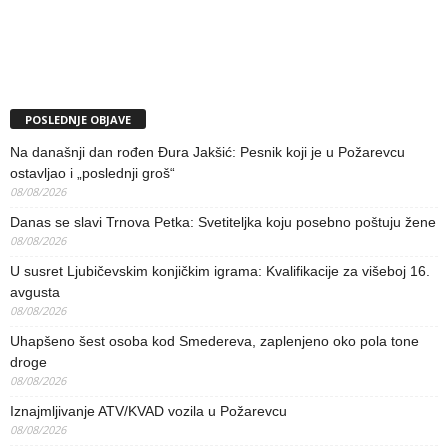
POSLEDNJE OBJAVE
Na današnji dan rođen Đura Jakšić: Pesnik koji je u Požarevcu
ostavljao i „poslednji groš“
08/08/2026
Danas se slavi Trnova Petka: Svetiteljka koju posebno poštuju žene
08/08/2026
U susret Ljubičevskim konjičkim igrama: Kvalifikacije za višeboj 16.
avgusta
08/08/2026
Uhapšeno šest osoba kod Smedereva, zaplenjeno oko pola tone
droge
08/08/2026
Iznajmljivanje ATV/KVAD vozila u Požarevcu
08/08/2026