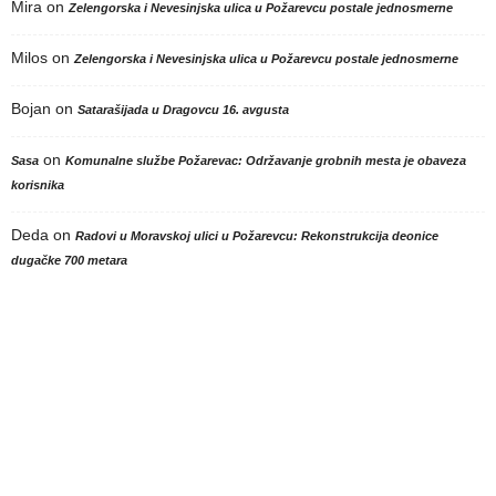
Mira
on
Zelengorska i Nevesinjska ulica u Požarevcu postale jednosmerne
Milos
on
Zelengorska i Nevesinjska ulica u Požarevcu postale jednosmerne
Bojan
on
Satarašijada u Dragovcu 16. avgusta
on
Sasa
Komunalne službe Požarevac: Održavanje grobnih mesta je obaveza
korisnika
Deda
on
Radovi u Moravskoj ulici u Požarevcu: Rekonstrukcija deonice
dugačke 700 metara