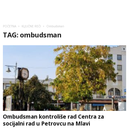
POČETNA
KLJUČNE REČI
Ombudsman
TAG: ombudsman
Ombudsman kontroliše rad Centra za
socijalni rad u Petrovcu na Mlavi