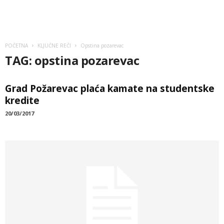
POČETNA
KLJUČNE REČI
Opstina pozarevac
TAG: opstina pozarevac
Grad Požarevac plaća kamate na studentske
kredite
20/03/2017