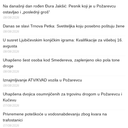
Na današnji dan rođen Đura Jakšić: Pesnik koji je u Požarevcu
ostavljao i „poslednji groš“
08/08/2026
Danas se slavi Trnova Petka: Svetiteljka koju posebno poštuju žene
08/08/2026
U susret Ljubičevskim konjičkim igrama: Kvalifikacije za višeboj 16.
avgusta
08/08/2026
Uhapšeno šest osoba kod Smedereva, zaplenjeno oko pola tone
droge
08/08/2026
Iznajmljivanje ATV/KVAD vozila u Požarevcu
08/08/2026
Uhapšena dvojica osumnjičenih za trgovinu drogom u Požarevcu i
Kučevu
07/08/2026
Privremene poteškoće u vodosnabdevanju zbog kvara na
trafostanici
07/08/2026