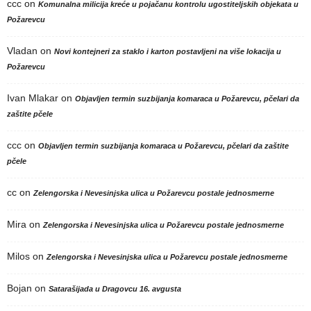
ccc
on
Komunalna milicija kreće u pojačanu kontrolu ugostiteljskih objekata u
Požarevcu
Vladan
on
Novi kontejneri za staklo i karton postavljeni na više lokacija u
Požarevcu
Ivan Mlakar
on
Objavljen termin suzbijanja komaraca u Požarevcu, pčelari da
zaštite pčele
ccc
on
Objavljen termin suzbijanja komaraca u Požarevcu, pčelari da zaštite
pčele
cc
on
Zelengorska i Nevesinjska ulica u Požarevcu postale jednosmerne
Mira
on
Zelengorska i Nevesinjska ulica u Požarevcu postale jednosmerne
Milos
on
Zelengorska i Nevesinjska ulica u Požarevcu postale jednosmerne
Bojan
on
Satarašijada u Dragovcu 16. avgusta