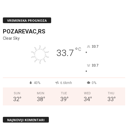
VREMENSKA PROGNOZA
POZAREVAC,RS
Clear Sky
33.7
°
C
33.7
°
33.7
°
40%
6.6kmh
0%
SUN
MON
TUE
WED
THU
32
°
38
°
39
°
34
°
33
°
NAJNOVIJI KOMENTARI