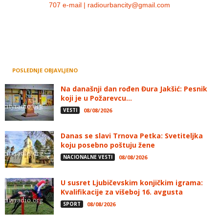
707 e-mail | radiourbancity@gmail.com
POSLEDNJE OBJAVLJENO
Na današnji dan rođen Đura Jakšić: Pesnik
koji je u Požarevcu...
VESTI
08/08/2026
Danas se slavi Trnova Petka: Svetiteljka
koju posebno poštuju žene
NACIONALNE VESTI
08/08/2026
U susret Ljubičevskim konjičkim igrama:
Kvalifikacije za višeboj 16. avgusta
SPORT
08/08/2026