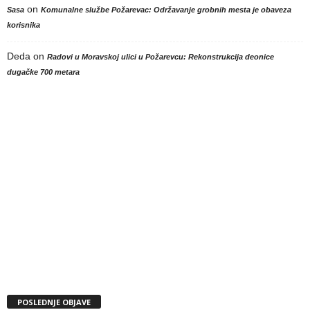
on
Sasa
Komunalne službe Požarevac: Održavanje grobnih mesta je obaveza
korisnika
Deda
on
Radovi u Moravskoj ulici u Požarevcu: Rekonstrukcija deonice
dugačke 700 metara
POSLEDNJE OBJAVE