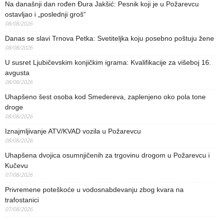
Na današnji dan rođen Đura Jakšić: Pesnik koji je u Požarevcu
ostavljao i „poslednji groš“
08/08/2026
Danas se slavi Trnova Petka: Svetiteljka koju posebno poštuju žene
08/08/2026
U susret Ljubičevskim konjičkim igrama: Kvalifikacije za višeboj 16.
avgusta
08/08/2026
Uhapšeno šest osoba kod Smedereva, zaplenjeno oko pola tone
droge
08/08/2026
Iznajmljivanje ATV/KVAD vozila u Požarevcu
08/08/2026
Uhapšena dvojica osumnjičenih za trgovinu drogom u Požarevcu i
Kučevu
07/08/2026
Privremene poteškoće u vodosnabdevanju zbog kvara na
trafostanici
07/08/2026