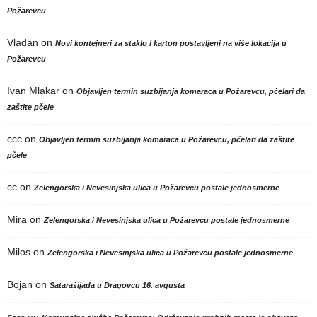
Požarevcu
Vladan
on
Novi kontejneri za staklo i karton postavljeni na više lokacija u
Požarevcu
Ivan Mlakar
on
Objavljen termin suzbijanja komaraca u Požarevcu, pčelari da
zaštite pčele
ccc
on
Objavljen termin suzbijanja komaraca u Požarevcu, pčelari da zaštite
pčele
cc
on
Zelengorska i Nevesinjska ulica u Požarevcu postale jednosmerne
Mira
on
Zelengorska i Nevesinjska ulica u Požarevcu postale jednosmerne
Milos
on
Zelengorska i Nevesinjska ulica u Požarevcu postale jednosmerne
Bojan
on
Satarašijada u Dragovcu 16. avgusta
on