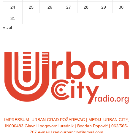
24
25
26
27
28
29
30
31
« Jul
IMPRESSUM:
URBAN GRAD POŽAREVAC | MEDIJ: URBAN CITY,
IN000483 Glavni i odgovorni urednik | Bogdan Popović | 062/565-
707 e-mail | radiourbancity@gmail.com