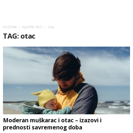
POČETNA
KLJUČNE REČI
Otac
TAG: otac
Moderan muškarac i otac – izazovi i
prednosti savremenog doba