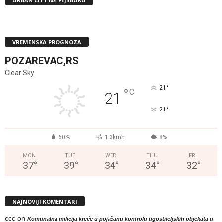
URBAN CITY NA FEJSBUKU
VREMENSKA PROGNOZA
POZAREVAC,RS
Clear Sky
°
21
°
C
21
°
21
60%
1.3kmh
8%
MON
TUE
WED
THU
FRI
37
°
39
°
34
°
34
°
32
°
NAJNOVIJI KOMENTARI
ccc
on
Komunalna milicija kreće u pojačanu kontrolu ugostiteljskih objekata u