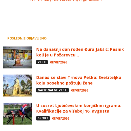
POSLEDNJE OBJAVLJENO
Na današnji dan rođen Đura Jakšić: Pesnik
koji je u Požarevcu...
VESTI
08/08/2026
Danas se slavi Trnova Petka: Svetiteljka
koju posebno poštuju žene
NACIONALNE VESTI
08/08/2026
U susret Ljubičevskim konjičkim igrama:
Kvalifikacije za višeboj 16. avgusta
SPORT
08/08/2026