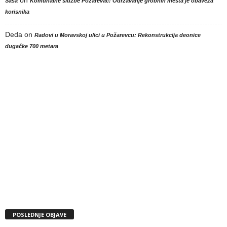
Sasa
Komunalne službe Požarevac: Održavanje grobnih mesta je obaveza
korisnika
Deda
on
Radovi u Moravskoj ulici u Požarevcu: Rekonstrukcija deonice
dugačke 700 metara
POSLEDNJE OBJAVE