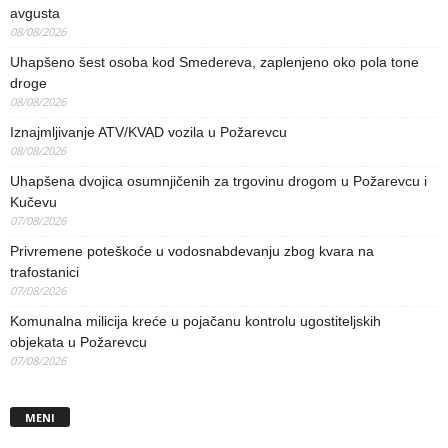
avgusta
08/08/2026
Uhapšeno šest osoba kod Smedereva, zaplenjeno oko pola tone
droge
08/08/2026
Iznajmljivanje ATV/KVAD vozila u Požarevcu
08/08/2026
Uhapšena dvojica osumnjičenih za trgovinu drogom u Požarevcu i
Kučevu
07/08/2026
Privremene poteškoće u vodosnabdevanju zbog kvara na
trafostanici
07/08/2026
Komunalna milicija kreće u pojačanu kontrolu ugostiteljskih
objekata u Požarevcu
07/08/2026
MENI