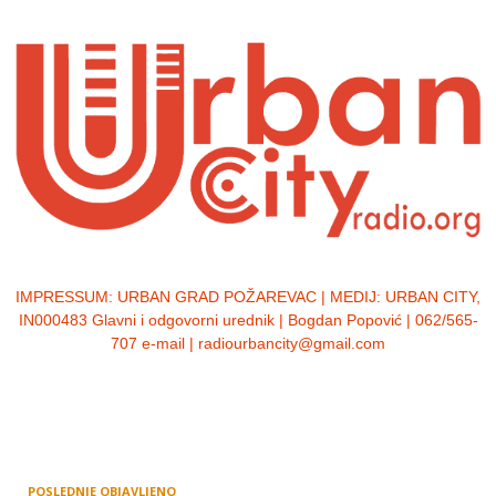
IMPRESSUM:
URBAN GRAD POŽAREVAC | MEDIJ: URBAN CITY,
IN000483 Glavni i odgovorni urednik | Bogdan Popović | 062/565-
707 e-mail | radiourbancity@gmail.com
POSLEDNJE OBJAVLJENO