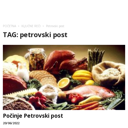
POČETNA
KLJUČNE REČI
Petrovski post
TAG: petrovski post
Počinje Petrovski post
20/06/2022