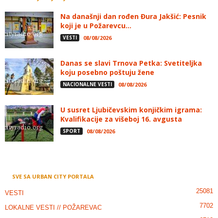
Na današnji dan rođen Đura Jakšić: Pesnik
koji je u Požarevcu...
VESTI
08/08/2026
Danas se slavi Trnova Petka: Svetiteljka
koju posebno poštuju žene
NACIONALNE VESTI
08/08/2026
U susret Ljubičevskim konjičkim igrama:
Kvalifikacije za višeboj 16. avgusta
SPORT
08/08/2026
SVE SA URBAN CITY PORTALA
25081
VESTI
7702
LOKALNE VESTI // POŽAREVAC