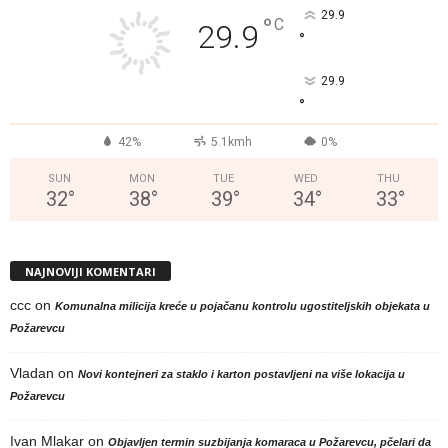
29.9
°
C
29.9
°
29.9
°
42%
5.1kmh
0%
SUN
MON
TUE
WED
THU
32
°
38
°
39
°
34
°
33
°
NAJNOVIJI KOMENTARI
ccc
on
Komunalna milicija kreće u pojačanu kontrolu ugostiteljskih objekata u
Požarevcu
Vladan
on
Novi kontejneri za staklo i karton postavljeni na više lokacija u
Požarevcu
Ivan Mlakar
on
Objavljen termin suzbijanja komaraca u Požarevcu, pčelari da