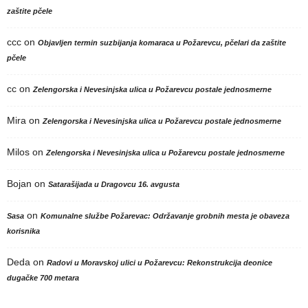
zaštite pčele
ccc
on
Objavljen termin suzbijanja komaraca u Požarevcu, pčelari da zaštite
pčele
cc
on
Zelengorska i Nevesinjska ulica u Požarevcu postale jednosmerne
Mira
on
Zelengorska i Nevesinjska ulica u Požarevcu postale jednosmerne
Milos
on
Zelengorska i Nevesinjska ulica u Požarevcu postale jednosmerne
Bojan
on
Satarašijada u Dragovcu 16. avgusta
on
Sasa
Komunalne službe Požarevac: Održavanje grobnih mesta je obaveza
korisnika
Deda
on
Radovi u Moravskoj ulici u Požarevcu: Rekonstrukcija deonice
dugačke 700 metara