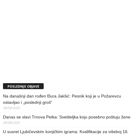
POSLEDNJE OBJAVE
Na današnji dan rođen Đura Jakšić: Pesnik koji je u Požarevcu
ostavljao i „poslednji groš“
08/08/2026
Danas se slavi Trnova Petka: Svetiteljka koju posebno poštuju žene
08/08/2026
U susret Ljubičevskim konjičkim igrama: Kvalifikacije za višeboj 16.