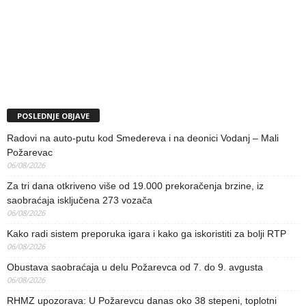
POSLEDNJE OBJAVE
Radovi na auto-putu kod Smedereva i na deonici Vodanj – Mali
Požarevac
06/08/2026
Za tri dana otkriveno više od 19.000 prekoračenja brzine, iz
saobraćaja isključena 273 vozača
06/08/2026
Kako radi sistem preporuka igara i kako ga iskoristiti za bolji RTP
06/08/2026
Obustava saobraćaja u delu Požarevca od 7. do 9. avgusta
06/08/2026
RHMZ upozorava: U Požarevcu danas oko 38 stepeni, toplotni