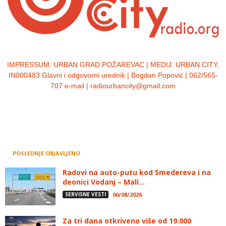
IMPRESSUM:
URBAN GRAD POŽAREVAC | MEDIJ: URBAN CITY,
IN000483 Glavni i odgovorni urednik | Bogdan Popović | 062/565-
707 e-mail | radiourbancity@gmail.com
POSLEDNJE OBJAVLJENO
Radovi na auto-putu kod Smedereva i na
deonici Vodanj – Mali...
SERVISNE VESTI
06/08/2026
Za tri dana otkriveno više od 19.000