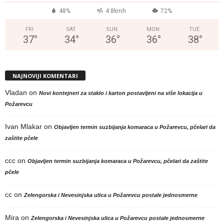
48%
4.8kmh
72%
FRI
SAT
SUN
MON
TUE
37
°
34
°
36
°
36
°
38
°
NAJNOVIJI KOMENTARI
Vladan
on
Novi kontejneri za staklo i karton postavljeni na više lokacija u
Požarevcu
Ivan Mlakar
on
Objavljen termin suzbijanja komaraca u Požarevcu, pčelari da
zaštite pčele
ccc
on
Objavljen termin suzbijanja komaraca u Požarevcu, pčelari da zaštite
pčele
cc
on
Zelengorska i Nevesinjska ulica u Požarevcu postale jednosmerne
Mira
on
Zelengorska i Nevesinjska ulica u Požarevcu postale jednosmerne