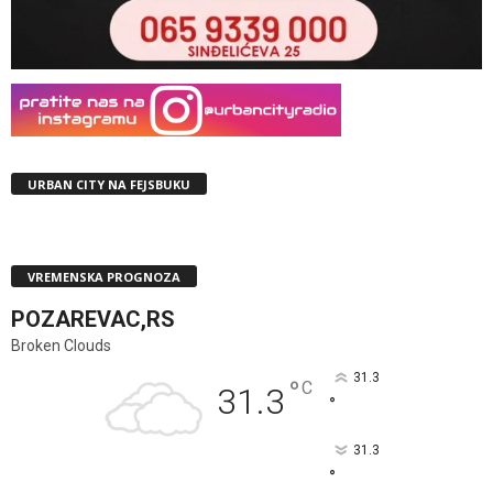
URBAN CITY NA FEJSBUKU
VREMENSKA PROGNOZA
POZAREVAC,RS
Broken Clouds
31.3
°
C
31.3
°
31.3
°