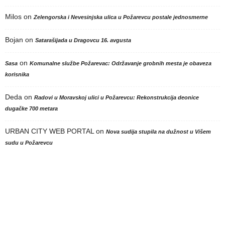
Milos
on
Zelengorska i Nevesinjska ulica u Požarevcu postale jednosmerne
Bojan
on
Satarašijada u Dragovcu 16. avgusta
on
Sasa
Komunalne službe Požarevac: Održavanje grobnih mesta je obaveza
korisnika
Deda
on
Radovi u Moravskoj ulici u Požarevcu: Rekonstrukcija deonice
dugačke 700 metara
URBAN CITY WEB PORTAL
on
Nova sudija stupila na dužnost u Višem
sudu u Požarevcu