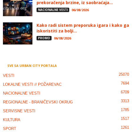
prekoračenja brzine, iz saobraćaja...
NACIONALNE VESTI
06/08/2026
Kako radi sistem preporuka igara i kako ga
iskoristiti za bolji...
PROMO
06/08/2026
SVE SA URBAN CITY PORTALA
25070
VESTI
7694
LOKALNE VESTI // POŽAREVAC
6709
NACIONALNE VESTI
3313
REGIONALNE - BRANIČEVSKI OKRUG
1785
SERVISNE VESTI
1517
KULTURA
1261
SPORT