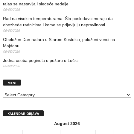
talas se nastavlja i sledeće nedelje
06/08/2026
Rad na visokim temperaturama: Šta poslodavci moraju da
obezbede radnicima i kome se prijavljuju nepravilnosti
06/08/2026
Obeležen Dan rudara u Starom Kostolcu, položeni venci na
Majdanu
06/08/2026
Jedna osoba poginula u požaru u Lučici
06/08/2026
MENI
MENI
KALENDAR OBJAVA
August 2026