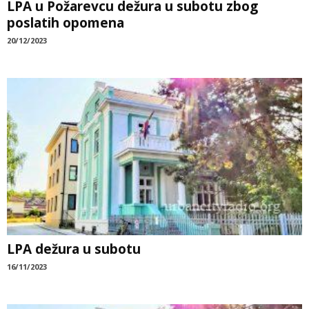
LPA u Požarevcu dežura u subotu zbog
poslatih opomena
20/12/2023
LPA dežura u subotu
16/11/2023