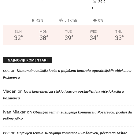
29.9
°
42%
5.1kmh
0%
SUN
MON
TUE
WED
THU
32
°
38
°
39
°
34
°
33
°
NAJNOVIJI KOMENTARI
ccc
on
Komunalna milicija kreće u pojačanu kontrolu ugostiteljskih objekata u
Požarevcu
Vladan
on
Novi kontejneri za staklo i karton postavljeni na više lokacija u
Požarevcu
Ivan Mlakar
on
Objavljen termin suzbijanja komaraca u Požarevcu, pčelari da
zaštite pčele
ccc
on
Objavljen termin suzbijanja komaraca u Požarevcu, pčelari da zaštite