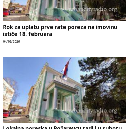
Rok za uplatu prve rate poreza na imovinu
ističe 18. februara
04/02/2026
Lokalna poreska u Požarevcu radi i u subotu