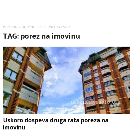
POČETNA
KLJUČNE REČI
Porez na imovinu
TAG: porez na imovinu
Uskoro dospeva druga rata poreza na
imovinu