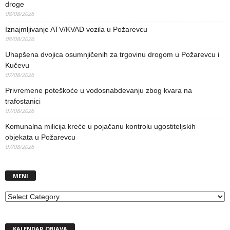
droge
08/08/2026
Iznajmljivanje ATV/KVAD vozila u Požarevcu
08/08/2026
Uhapšena dvojica osumnjičenih za trgovinu drogom u Požarevcu i
Kučevu
07/08/2026
Privremene poteškoće u vodosnabdevanju zbog kvara na
trafostanici
07/08/2026
Komunalna milicija kreće u pojačanu kontrolu ugostiteljskih
objekata u Požarevcu
07/08/2026
MENI
MENI
KALENDAR OBJAVA