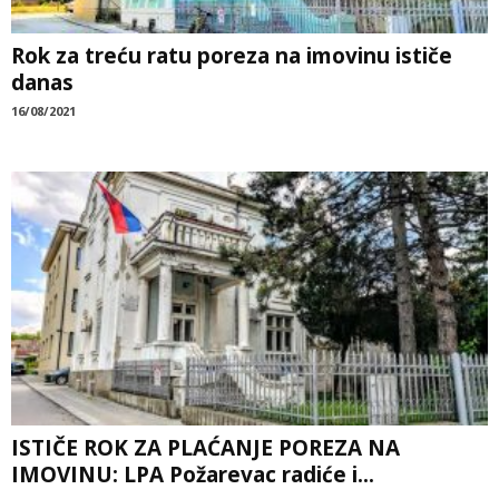
Rok za treću ratu poreza na imovinu ističe
danas
16/08/2021
ISTIČE ROK ZA PLAĆANJE POREZA NA
IMOVINU: LPA Požarevac radiće i...