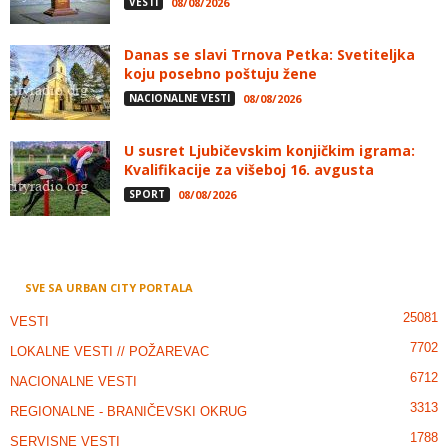
VESTI
08/08/2026
Danas se slavi Trnova Petka: Svetiteljka
koju posebno poštuju žene
NACIONALNE VESTI
08/08/2026
U susret Ljubičevskim konjičkim igrama:
Kvalifikacije za višeboj 16. avgusta
SPORT
08/08/2026
SVE SA URBAN CITY PORTALA
25081
VESTI
7702
LOKALNE VESTI // POŽAREVAC
6712
NACIONALNE VESTI
3313
REGIONALNE - BRANIČEVSKI OKRUG
1788
SERVISNE VESTI