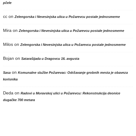
pčele
cc
on
Zelengorska i Nevesinjska ulica u Požarevcu postale jednosmerne
Mira
on
Zelengorska i Nevesinjska ulica u Požarevcu postale jednosmerne
Milos
on
Zelengorska i Nevesinjska ulica u Požarevcu postale jednosmerne
Bojan
on
Satarašijada u Dragovcu 16. avgusta
on
Sasa
Komunalne službe Požarevac: Održavanje grobnih mesta je obaveza
korisnika
Deda
on
Radovi u Moravskoj ulici u Požarevcu: Rekonstrukcija deonice
dugačke 700 metara