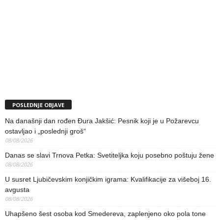
POSLEDNJE OBJAVE
Na današnji dan rođen Đura Jakšić: Pesnik koji je u Požarevcu
ostavljao i „poslednji groš“
08/08/2026
Danas se slavi Trnova Petka: Svetiteljka koju posebno poštuju žene
08/08/2026
U susret Ljubičevskim konjičkim igrama: Kvalifikacije za višeboj 16.
avgusta
08/08/2026
Uhapšeno šest osoba kod Smedereva, zaplenjeno oko pola tone