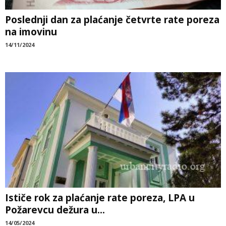
Poslednji dan za plaćanje četvrte rate poreza
na imovinu
14/11/2024
Ističe rok za plaćanje rate poreza, LPA u
Požarevcu dežura u...
14/05/2024