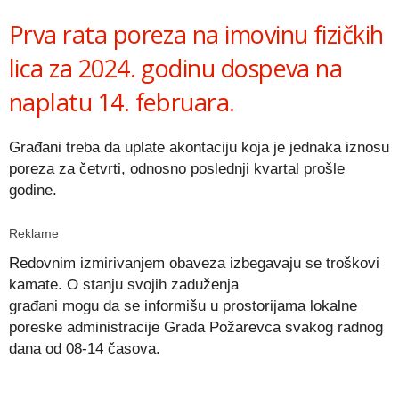
Link
Prva rata poreza na imovinu fizičkih
lica za 2024. godinu dospeva na
naplatu 14. februara.
Građani treba da uplate akontaciju koja je jednaka iznosu
poreza za četvrti, odnosno poslednji kvartal prošle
godine.
Reklame
Redovnim izmirivanjem obaveza izbegavaju se troškovi
kamate. O stanju svojih zaduženja
građani mogu da se informišu u prostorijama lokalne
poreske administracije Grada Požarevca svakog radnog
dana od 08-14 časova.