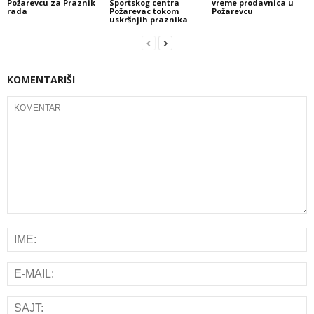
Požarevcu za Praznik
Sportskog centra
vreme prodavnica u
rada
Požarevac tokom
Požarevcu
uskršnjih praznika
KOMENTARIŠI