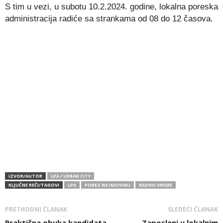
S tim u vezi, u subotu 10.2.2024. godine, lokalna poreska
administracija radiće sa strankama od 08 do 12 časova.
IZVOR/AUTOR
LPA / URBAN CITY
KLJUČNE REČI/TAGOVI
LPA
POREZ NA IMOVINU
RADNO VREME
PRETHODNI ČLANAK
SLEDEĆI ČLANAK
Praktična obuka kandidata
Zaposleni u lokalnim