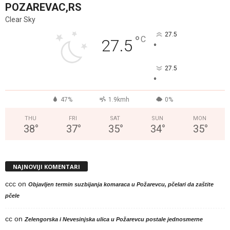
POZAREVAC,RS
Clear Sky
27.5
°
C
27.5
°
27.5
°
47%
1.9kmh
0%
THU
FRI
SAT
SUN
MON
38
°
37
°
35
°
34
°
35
°
NAJNOVIJI KOMENTARI
ccc
on
Objavljen termin suzbijanja komaraca u Požarevcu, pčelari da zaštite
pčele
cc
on
Zelengorska i Nevesinjska ulica u Požarevcu postale jednosmerne