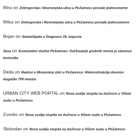
Mira
on
Zelengorska i Nevesinjska ulica u Požarevcu postale jednosmerne
Milos
on
Zelengorska i Nevesinjska ulica u Požarevcu postale jednosmerne
Bojan
on
Satarašijada u Dragovcu 16. avgusta
on
Sasa
Komunalne službe Požarevac: Održavanje grobnih mesta je obaveza
korisnika
Deda
on
Radovi u Moravskoj ulici u Požarevcu: Rekonstrukcija deonice
dugačke 700 metara
URBAN CITY WEB PORTAL
on
Nova sudija stupila na dužnost u Višem
sudu u Požarevcu
Zvonko
on
Nova sudija stupila na dužnost u Višem sudu u Požarevcu
Slobodan
on
Nova sudija stupila na dužnost u Višem sudu u Požarevcu