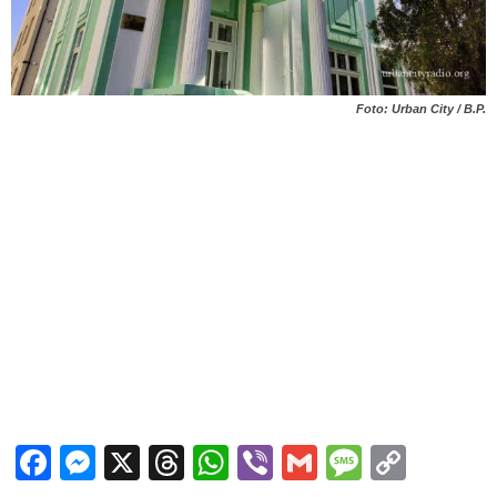
Foto: Urban City / B.P.
Facebook
Messenger
X
Threads
WhatsApp
Viber
Gmail
Messag
Copy