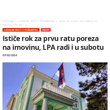
POČETNA
LOKALNE VESTI // POŽAREVAC
Ističe rok za prvu ratu poreza na
imovinu, LPA radi i u...
LOKALNE VESTI // POŽAREVAC
VESTI
Ističe rok za prvu ratu poreza
na imovinu, LPA radi i u subotu
07/02/2024