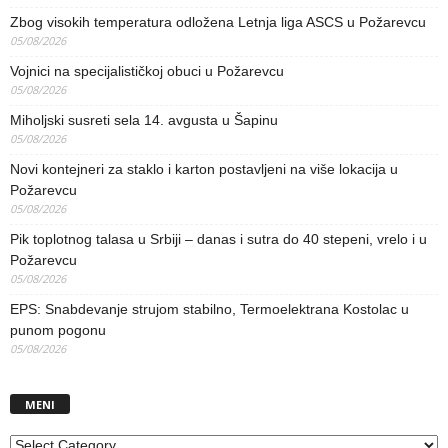
Zbog visokih temperatura odložena Letnja liga ASCS u Požarevcu
05/08/2026
Vojnici na specijalističkoj obuci u Požarevcu
05/08/2026
Miholjski susreti sela 14. avgusta u Šapinu
05/08/2026
Novi kontejneri za staklo i karton postavljeni na više lokacija u
Požarevcu
05/08/2026
Pik toplotnog talasa u Srbiji – danas i sutra do 40 stepeni, vrelo i u
Požarevcu
05/08/2026
EPS: Snabdevanje strujom stabilno, Termoelektrana Kostolac u
punom pogonu
05/08/2026
MENI
MENI