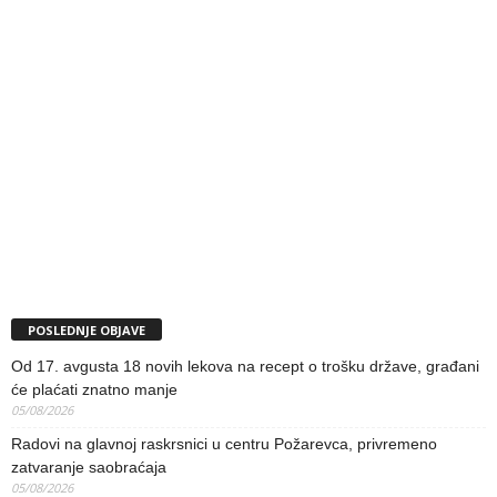
POSLEDNJE OBJAVE
Od 17. avgusta 18 novih lekova na recept o trošku države, građani
će plaćati znatno manje
05/08/2026
Radovi na glavnoj raskrsnici u centru Požarevca, privremeno
zatvaranje saobraćaja
05/08/2026