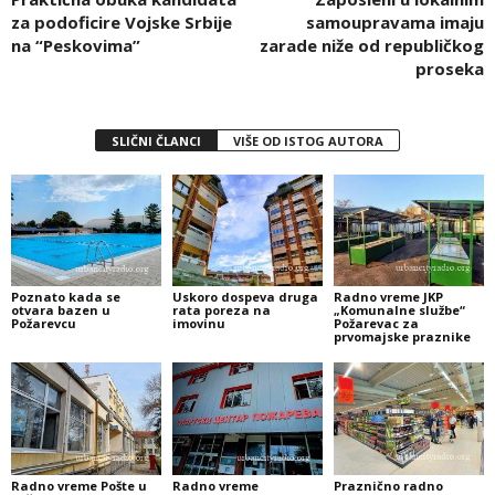
za podoficire Vojske Srbije
samoupravama imaju
na “Peskovima”
zarade niže od republičkog
proseka
SLIČNI ČLANCI
VIŠE OD ISTOG AUTORA
Poznato kada se
Uskoro dospeva druga
Radno vreme JKP
otvara bazen u
rata poreza na
„Komunalne službe“
Požarevcu
imovinu
Požarevac za
prvomajske praznike
Radno vreme Pošte u
Radno vreme
Praznično radno