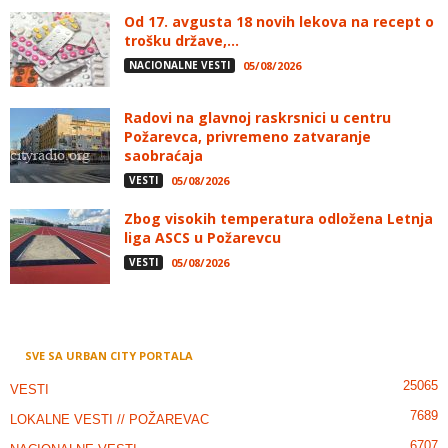
Od 17. avgusta 18 novih lekova na recept o
trošku države,...
NACIONALNE VESTI
05/08/2026
Radovi na glavnoj raskrsnici u centru
Požarevca, privremeno zatvaranje
saobraćaja
VESTI
05/08/2026
Zbog visokih temperatura odložena Letnja
liga ASCS u Požarevcu
VESTI
05/08/2026
SVE SA URBAN CITY PORTALA
25065
VESTI
7689
LOKALNE VESTI // POŽAREVAC
6707