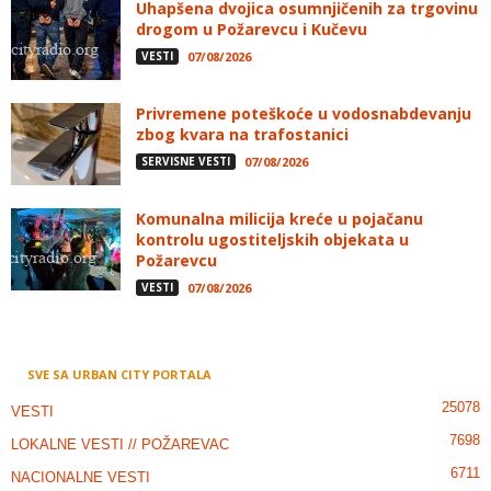
Uhapšena dvojica osumnjičenih za trgovinu
drogom u Požarevcu i Kučevu
VESTI
07/08/2026
Privremene poteškoće u vodosnabdevanju
zbog kvara na trafostanici
SERVISNE VESTI
07/08/2026
Komunalna milicija kreće u pojačanu
kontrolu ugostiteljskih objekata u
Požarevcu
VESTI
07/08/2026
SVE SA URBAN CITY PORTALA
25078
VESTI
7698
LOKALNE VESTI // POŽAREVAC
6711
NACIONALNE VESTI