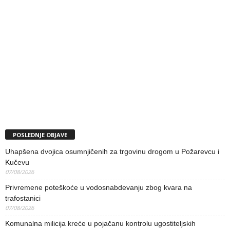
POSLEDNJE OBJAVE
Uhapšena dvojica osumnjičenih za trgovinu drogom u Požarevcu i
Kučevu
07/08/2026
Privremene poteškoće u vodosnabdevanju zbog kvara na
trafostanici
07/08/2026
Komunalna milicija kreće u pojačanu kontrolu ugostiteljskih