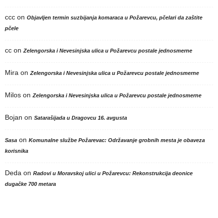
ccc
on
Objavljen termin suzbijanja komaraca u Požarevcu, pčelari da zaštite
pčele
cc
on
Zelengorska i Nevesinjska ulica u Požarevcu postale jednosmerne
Mira
on
Zelengorska i Nevesinjska ulica u Požarevcu postale jednosmerne
Milos
on
Zelengorska i Nevesinjska ulica u Požarevcu postale jednosmerne
Bojan
on
Satarašijada u Dragovcu 16. avgusta
on
Sasa
Komunalne službe Požarevac: Održavanje grobnih mesta je obaveza
korisnika
Deda
on
Radovi u Moravskoj ulici u Požarevcu: Rekonstrukcija deonice
dugačke 700 metara