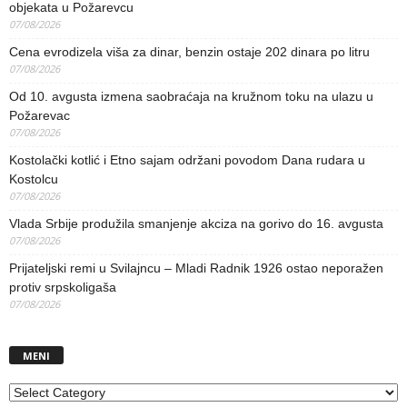
objekata u Požarevcu
07/08/2026
Cena evrodizela viša za dinar, benzin ostaje 202 dinara po litru
07/08/2026
Od 10. avgusta izmena saobraćaja na kružnom toku na ulazu u
Požarevac
07/08/2026
Kostolački kotlić i Etno sajam održani povodom Dana rudara u
Kostolcu
07/08/2026
Vlada Srbije produžila smanjenje akciza na gorivo do 16. avgusta
07/08/2026
Prijateljski remi u Svilajncu – Mladi Radnik 1926 ostao neporažen
protiv srpskoligaša
07/08/2026
MENI
MENI