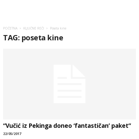
POČETNA
KLJUČNE REČI
Poseta kine
TAG: poseta kine
“Vučić iz Pekinga doneo ‘fantastičan’ paket”
22/05/2017