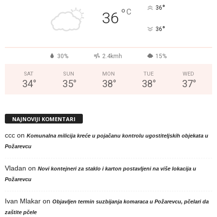
°
36
°
C
36
°
36
30%
2.4kmh
15%
SAT
SUN
MON
TUE
WED
34
°
35
°
38
°
38
°
37
°
NAJNOVIJI KOMENTARI
ccc
on
Komunalna milicija kreće u pojačanu kontrolu ugostiteljskih objekata u
Požarevcu
Vladan
on
Novi kontejneri za staklo i karton postavljeni na više lokacija u
Požarevcu
Ivan Mlakar
on
Objavljen termin suzbijanja komaraca u Požarevcu, pčelari da
zaštite pčele