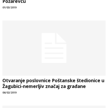
Požarevcu
01/03/2019
Otvaranje poslovnice Poštanske štedionice u
Žagubici-nemerljiv značaj za građane
06/02/2019