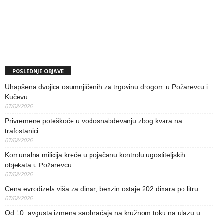
POSLEDNJE OBJAVE
Uhapšena dvojica osumnjičenih za trgovinu drogom u Požarevcu i
Kučevu
07/08/2026
Privremene poteškoće u vodosnabdevanju zbog kvara na
trafostanici
07/08/2026
Komunalna milicija kreće u pojačanu kontrolu ugostiteljskih
objekata u Požarevcu
07/08/2026
Cena evrodizela viša za dinar, benzin ostaje 202 dinara po litru
07/08/2026
Od 10. avgusta izmena saobraćaja na kružnom toku na ulazu u