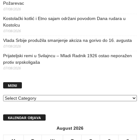
Požarevac
07/08/2026
Kostolački kotlić i Etno sajam održani povodom Dana rudara u
Kostolcu
07/08/2026
Vlada Srbije produžila smanjenje akciza na gorivo do 16. avgusta
07/08/2026
Prijateljski remi u Svilajncu – Mladi Radnik 1926 ostao neporažen
protiv srpskoligaša
07/08/2026
MENI
MENI
KALENDAR OBJAVA
August 2026