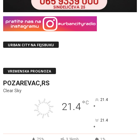
URBAN CITY NA FEJSBUKU
VREMENSKA PROGNOZA
POZAREVAC,RS
Clear Sky
21.4
°
C
21.4
°
21.4
°
75%
3.3kmh
1%