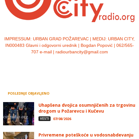
IMPRESSUM:
URBAN GRAD POŽAREVAC | MEDIJ: URBAN CITY,
IN000483 Glavni i odgovorni urednik | Bogdan Popović | 062/565-
707 e-mail | radiourbancity@gmail.com
POSLEDNJE OBJAVLJENO
Uhapšena dvojica osumnjičenih za trgovinu
drogom u Požarevcu i Kučevu
VESTI
07/08/2026
Privremene poteškoće u vodosnabdevanju