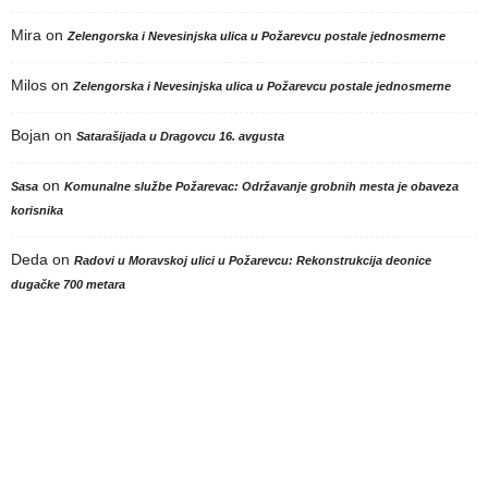
Mira
on
Zelengorska i Nevesinjska ulica u Požarevcu postale jednosmerne
Milos
on
Zelengorska i Nevesinjska ulica u Požarevcu postale jednosmerne
Bojan
on
Satarašijada u Dragovcu 16. avgusta
on
Sasa
Komunalne službe Požarevac: Održavanje grobnih mesta je obaveza
korisnika
Deda
on
Radovi u Moravskoj ulici u Požarevcu: Rekonstrukcija deonice
dugačke 700 metara