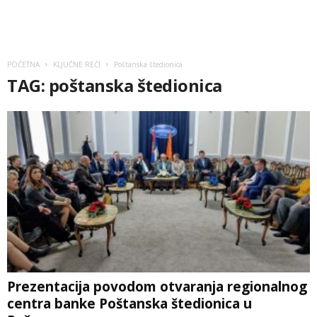
POČETNA
KLJUČNE REČI
Poštanska štedionica
TAG: poštanska štedionica
Prezentacija povodom otvaranja regionalnog
centra banke Poštanska štedionica u