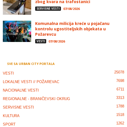
zbog kvara na trafostanici
SERVISNE VESTI
07/08/2026
Komunalna milicija kreće u pojačanu
kontrolu ugostiteljskih objekata u
Požarevcu
VESTI
07/08/2026
SVE SA URBAN CITY PORTALA
25078
VESTI
7698
LOKALNE VESTI // POŽAREVAC
6711
NACIONALNE VESTI
3313
REGIONALNE - BRANIČEVSKI OKRUG
1788
SERVISNE VESTI
1518
KULTURA
1262
SPORT