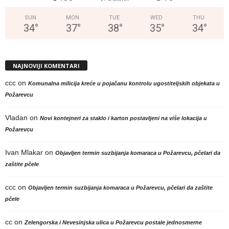
SUN
MON
TUE
WED
THU
34
°
37
°
38
°
35
°
34
°
NAJNOVIJI KOMENTARI
ccc
on
Komunalna milicija kreće u pojačanu kontrolu ugostiteljskih objekata u
Požarevcu
Vladan
on
Novi kontejneri za staklo i karton postavljeni na više lokacija u
Požarevcu
Ivan Mlakar
on
Objavljen termin suzbijanja komaraca u Požarevcu, pčelari da
zaštite pčele
ccc
on
Objavljen termin suzbijanja komaraca u Požarevcu, pčelari da zaštite
pčele
cc
on
Zelengorska i Nevesinjska ulica u Požarevcu postale jednosmerne