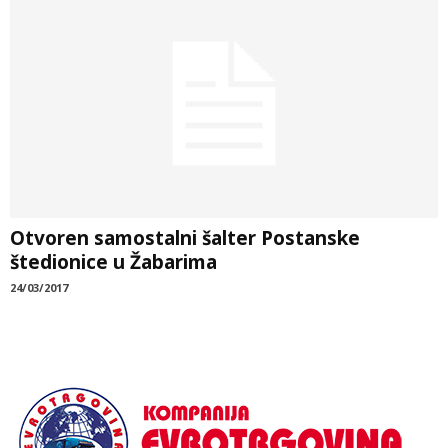
Otvoren samostalni šalter Postanske
štedionice u Žabarima
24/03/2017