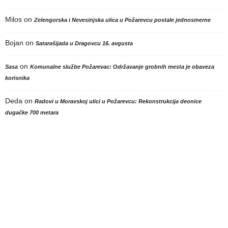
Milos
on
Zelengorska i Nevesinjska ulica u Požarevcu postale jednosmerne
Bojan
on
Satarašijada u Dragovcu 16. avgusta
on
Sasa
Komunalne službe Požarevac: Održavanje grobnih mesta je obaveza
korisnika
Deda
on
Radovi u Moravskoj ulici u Požarevcu: Rekonstrukcija deonice
dugačke 700 metara