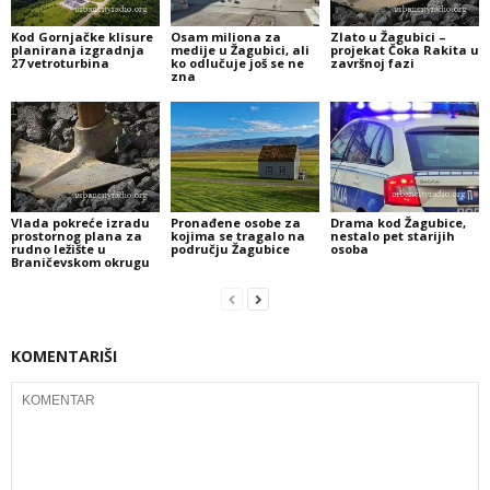
Kod Gornjačke klisure
Osam miliona za
Zlato u Žagubici –
planirana izgradnja
medije u Žagubici, ali
projekat Čoka Rakita u
27 vetroturbina
ko odlučuje još se ne
završnoj fazi
zna
Vlada pokreće izradu
Pronađene osobe za
Drama kod Žagubice,
prostornog plana za
kojima se tragalo na
nestalo pet starijih
rudno ležište u
području Žagubice
osoba
Braničevskom okrugu
KOMENTARIŠI