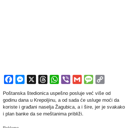
Facebook
Messenger
X
Threads
WhatsApp
Viber
Gmail
Messag
Copy
Link
Poštanska štedionica uspešno posluje već više od
godinu dana u Krepoljinu, a od sada će usluge moći da
koriste i građani naselja Žagubica, a i šire, jer je svakako
i plan banke da se meštanima približi.
Reklame