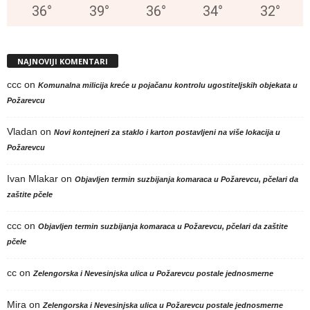
36
°
39
°
36
°
34
°
32
°
NAJNOVIJI KOMENTARI
ccc
on
Komunalna milicija kreće u pojačanu kontrolu ugostiteljskih objekata u
Požarevcu
Vladan
on
Novi kontejneri za staklo i karton postavljeni na više lokacija u
Požarevcu
Ivan Mlakar
on
Objavljen termin suzbijanja komaraca u Požarevcu, pčelari da
zaštite pčele
ccc
on
Objavljen termin suzbijanja komaraca u Požarevcu, pčelari da zaštite
pčele
cc
on
Zelengorska i Nevesinjska ulica u Požarevcu postale jednosmerne
Mira
on
Zelengorska i Nevesinjska ulica u Požarevcu postale jednosmerne