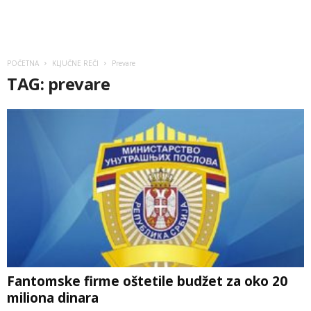
POČETNA
KLJUČNE REČI
Prevare
TAG: prevare
Fantomske firme oštetile budžet za oko 20
miliona dinara