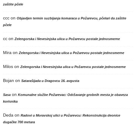
zaštite pčele
ccc
on
Objavljen termin suzbijanja komaraca u Požarevcu, pčelari da zaštite
pčele
cc
on
Zelengorska i Nevesinjska ulica u Požarevcu postale jednosmerne
Mira
on
Zelengorska i Nevesinjska ulica u Požarevcu postale jednosmerne
Milos
on
Zelengorska i Nevesinjska ulica u Požarevcu postale jednosmerne
Bojan
on
Satarašijada u Dragovcu 16. avgusta
on
Sasa
Komunalne službe Požarevac: Održavanje grobnih mesta je obaveza
korisnika
Deda
on
Radovi u Moravskoj ulici u Požarevcu: Rekonstrukcija deonice
dugačke 700 metara