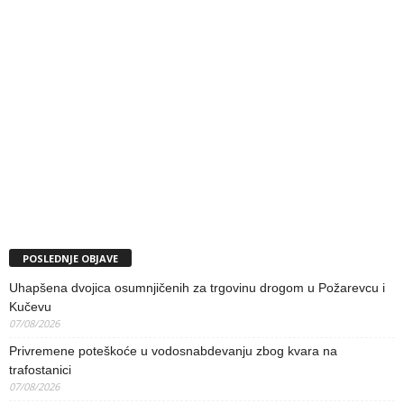
POSLEDNJE OBJAVE
Uhapšena dvojica osumnjičenih za trgovinu drogom u Požarevcu i
Kučevu
07/08/2026
Privremene poteškoće u vodosnabdevanju zbog kvara na
trafostanici
07/08/2026