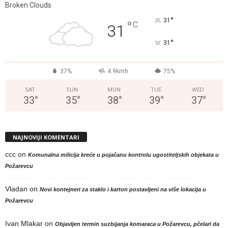
Broken Clouds
°
31
°
C
31
°
31
37%
4.9kmh
75%
SAT
SUN
MON
TUE
WED
33
°
35
°
38
°
39
°
37
°
NAJNOVIJI KOMENTARI
ccc
on
Komunalna milicija kreće u pojačanu kontrolu ugostiteljskih objekata u
Požarevcu
Vladan
on
Novi kontejneri za staklo i karton postavljeni na više lokacija u
Požarevcu
Ivan Mlakar
on
Objavljen termin suzbijanja komaraca u Požarevcu, pčelari da