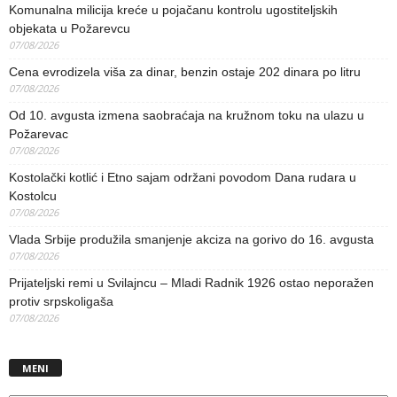
Komunalna milicija kreće u pojačanu kontrolu ugostiteljskih
objekata u Požarevcu
07/08/2026
Cena evrodizela viša za dinar, benzin ostaje 202 dinara po litru
07/08/2026
Od 10. avgusta izmena saobraćaja na kružnom toku na ulazu u
Požarevac
07/08/2026
Kostolački kotlić i Etno sajam održani povodom Dana rudara u
Kostolcu
07/08/2026
Vlada Srbije produžila smanjenje akciza na gorivo do 16. avgusta
07/08/2026
Prijateljski remi u Svilajncu – Mladi Radnik 1926 ostao neporažen
protiv srpskoligaša
07/08/2026
MENI