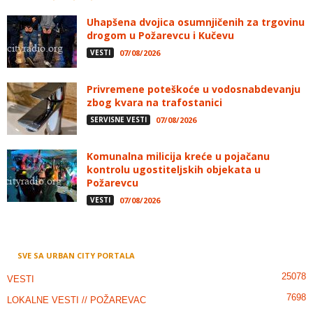
Uhapšena dvojica osumnjičenih za trgovinu
drogom u Požarevcu i Kučevu
VESTI
07/08/2026
Privremene poteškoće u vodosnabdevanju
zbog kvara na trafostanici
SERVISNE VESTI
07/08/2026
Komunalna milicija kreće u pojačanu
kontrolu ugostiteljskih objekata u
Požarevcu
VESTI
07/08/2026
SVE SA URBAN CITY PORTALA
25078
VESTI
7698
LOKALNE VESTI // POŽAREVAC