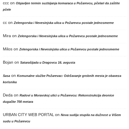
ccc
on
Objavljen termin suzbijanja komaraca u Požarevcu, pčelari da zaštite
pčele
cc
on
Zelengorska i Nevesinjska ulica u Požarevcu postale jednosmerne
Mira
on
Zelengorska i Nevesinjska ulica u Požarevcu postale jednosmerne
Milos
on
Zelengorska i Nevesinjska ulica u Požarevcu postale jednosmerne
Bojan
on
Satarašijada u Dragovcu 16. avgusta
on
Sasa
Komunalne službe Požarevac: Održavanje grobnih mesta je obaveza
korisnika
Deda
on
Radovi u Moravskoj ulici u Požarevcu: Rekonstrukcija deonice
dugačke 700 metara
URBAN CITY WEB PORTAL
on
Nova sudija stupila na dužnost u Višem
sudu u Požarevcu