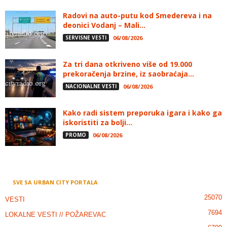
Radovi na auto-putu kod Smedereva i na
deonici Vodanj – Mali...
SERVISNE VESTI
06/08/2026
Za tri dana otkriveno više od 19.000
prekoračenja brzine, iz saobraćaja...
NACIONALNE VESTI
06/08/2026
Kako radi sistem preporuka igara i kako ga
iskoristiti za bolji...
PROMO
06/08/2026
SVE SA URBAN CITY PORTALA
25070
VESTI
7694
LOKALNE VESTI // POŽAREVAC