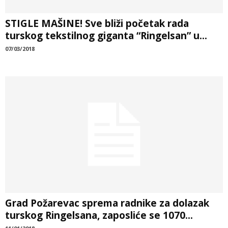
STIGLE MAŠINE! Sve bliži početak rada
turskog tekstilnog giganta “Ringelsan” u...
07/03/2018
Grad Požarevac sprema radnike za dolazak
turskog Ringelsana, zaposliće se 1070...