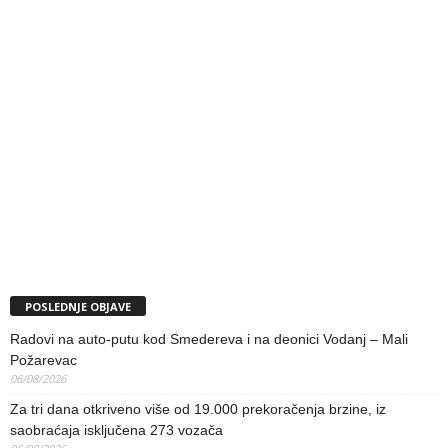
POSLEDNJE OBJAVE
Radovi na auto-putu kod Smedereva i na deonici Vodanj – Mali
Požarevac
06/08/2026
Za tri dana otkriveno više od 19.000 prekoračenja brzine, iz
saobraćaja isključena 273 vozača