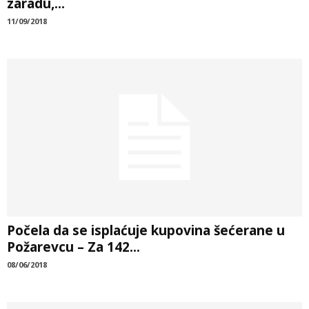
zaradu,...
11/09/2018
Počela da se isplaćuje kupovina šećerane u
Požarevcu – Za 142...
08/06/2018