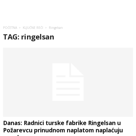
POČETNA
KLJUČNE REČI
Ringelsan
TAG: ringelsan
Danas: Radnici turske fabrike Ringelsan u
Požarevcu prinudnom naplatom naplaćuju