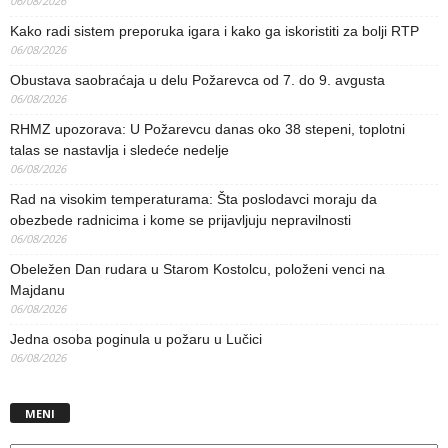
06/08/2026
Kako radi sistem preporuka igara i kako ga iskoristiti za bolji RTP
06/08/2026
Obustava saobraćaja u delu Požarevca od 7. do 9. avgusta
06/08/2026
RHMZ upozorava: U Požarevcu danas oko 38 stepeni, toplotni
talas se nastavlja i sledeće nedelje
06/08/2026
Rad na visokim temperaturama: Šta poslodavci moraju da
obezbede radnicima i kome se prijavljuju nepravilnosti
06/08/2026
Obeležen Dan rudara u Starom Kostolcu, položeni venci na
Majdanu
06/08/2026
Jedna osoba poginula u požaru u Lučici
06/08/2026
MENI