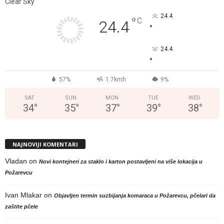
Clear Sky
24.4
°
C
24.4
°
24.4
°
57%
1.7kmh
9%
SAT
SUN
MON
TUE
WED
34
°
35
°
37
°
39
°
38
°
NAJNOVIJI KOMENTARI
Vladan
on
Novi kontejneri za staklo i karton postavljeni na više lokacija u
Požarevcu
Ivan Mlakar
on
Objavljen termin suzbijanja komaraca u Požarevcu, pčelari da
zaštite pčele