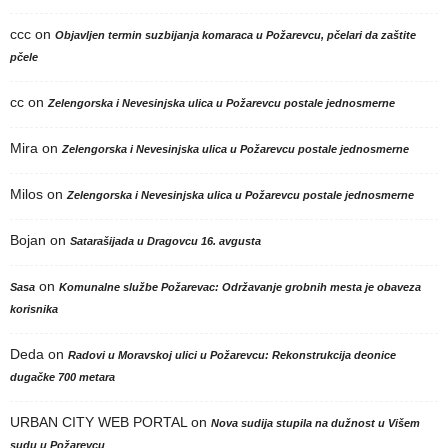
ccc
on
Objavljen termin suzbijanja komaraca u Požarevcu, pčelari da zaštite
pčele
cc
on
Zelengorska i Nevesinjska ulica u Požarevcu postale jednosmerne
Mira
on
Zelengorska i Nevesinjska ulica u Požarevcu postale jednosmerne
Milos
on
Zelengorska i Nevesinjska ulica u Požarevcu postale jednosmerne
Bojan
on
Satarašijada u Dragovcu 16. avgusta
on
Sasa
Komunalne službe Požarevac: Održavanje grobnih mesta je obaveza
korisnika
Deda
on
Radovi u Moravskoj ulici u Požarevcu: Rekonstrukcija deonice
dugačke 700 metara
URBAN CITY WEB PORTAL
on
Nova sudija stupila na dužnost u Višem
sudu u Požarevcu