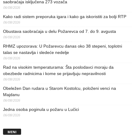
saobraćaja isključena 273 vozača
06/08/2026
Kako radi sistem preporuka igara i kako ga iskoristiti za bolji RTP
06/08/2026
Obustava saobraćaja u delu Požarevca od 7. do 9. avgusta
06/08/2026
RHMZ upozorava: U Požarevcu danas oko 38 stepeni, toplotni
talas se nastavlja i sledeće nedelje
06/08/2026
Rad na visokim temperaturama: Šta poslodavci moraju da
obezbede radnicima i kome se prijavljuju nepravilnosti
06/08/2026
Obeležen Dan rudara u Starom Kostolcu, položeni venci na
Majdanu
06/08/2026
Jedna osoba poginula u požaru u Lučici
06/08/2026
MENI