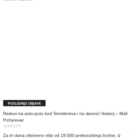
POSLEDNJE OBJAVE
Radovi na auto-putu kod Smedereva i na deonici Vodanj – Mali
Požarevac
06/08/2026
Za tri dana otkriveno više od 19.000 prekoračenja brzine, iz