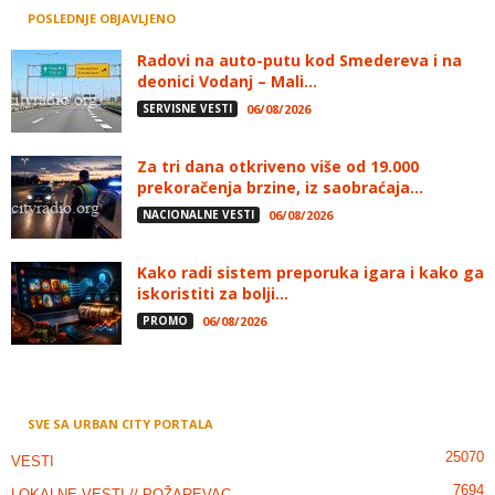
POSLEDNJE OBJAVLJENO
Radovi na auto-putu kod Smedereva i na
deonici Vodanj – Mali...
SERVISNE VESTI
06/08/2026
Za tri dana otkriveno više od 19.000
prekoračenja brzine, iz saobraćaja...
NACIONALNE VESTI
06/08/2026
Kako radi sistem preporuka igara i kako ga
iskoristiti za bolji...
PROMO
06/08/2026
SVE SA URBAN CITY PORTALA
25070
VESTI
7694
LOKALNE VESTI // POŽAREVAC