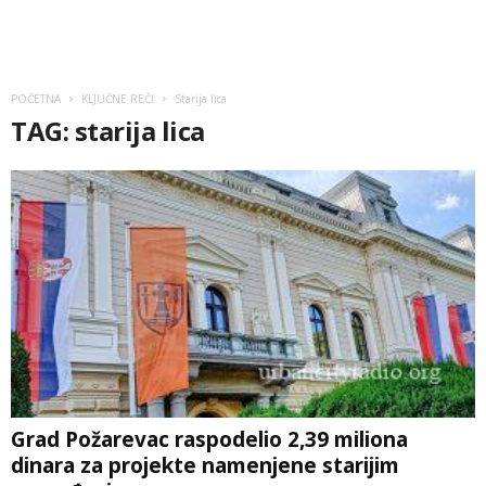
POČETNA
KLJUČNE REČI
Starija lica
TAG: starija lica
Grad Požarevac raspodelio 2,39 miliona
dinara za projekte namenjene starijim