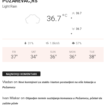
POZAREVAC,RS
Light Rain
36.7
°
C
36.7
°
36.7
°
31%
1.8kmh
57%
FRI
SAT
SUN
MON
TUE
37
°
34
°
36
°
36
°
38
°
NAJNOVIJI KOMENTARI
Vladan
on
Novi kontejneri za staklo i karton postavljeni na više lokacija u
Požarevcu
Ivan Mlakar
on
Objavljen termin suzbijanja komaraca u Požarevcu, pčelari da
zaštite pčele