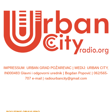
IMPRESSUM:
URBAN GRAD POŽAREVAC | MEDIJ: URBAN CITY,
IN000483 Glavni i odgovorni urednik | Bogdan Popović | 062/565-
707 e-mail | radiourbancity@gmail.com
POSLEDNJE OBJAVLJENO