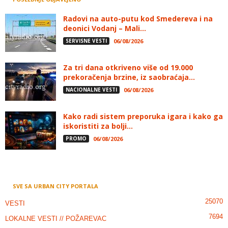
Radovi na auto-putu kod Smedereva i na
deonici Vodanj – Mali...
SERVISNE VESTI
06/08/2026
Za tri dana otkriveno više od 19.000
prekoračenja brzine, iz saobraćaja...
NACIONALNE VESTI
06/08/2026
Kako radi sistem preporuka igara i kako ga
iskoristiti za bolji...
PROMO
06/08/2026
SVE SA URBAN CITY PORTALA
25070
VESTI
7694
LOKALNE VESTI // POŽAREVAC