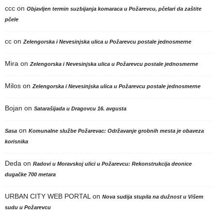
ccc
on
Objavljen termin suzbijanja komaraca u Požarevcu, pčelari da zaštite
pčele
cc
on
Zelengorska i Nevesinjska ulica u Požarevcu postale jednosmerne
Mira
on
Zelengorska i Nevesinjska ulica u Požarevcu postale jednosmerne
Milos
on
Zelengorska i Nevesinjska ulica u Požarevcu postale jednosmerne
Bojan
on
Satarašijada u Dragovcu 16. avgusta
on
Sasa
Komunalne službe Požarevac: Održavanje grobnih mesta je obaveza
korisnika
Deda
on
Radovi u Moravskoj ulici u Požarevcu: Rekonstrukcija deonice
dugačke 700 metara
URBAN CITY WEB PORTAL
on
Nova sudija stupila na dužnost u Višem
sudu u Požarevcu