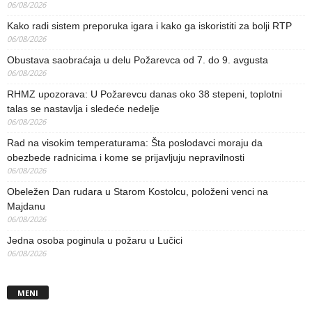
06/08/2026
Kako radi sistem preporuka igara i kako ga iskoristiti za bolji RTP
06/08/2026
Obustava saobraćaja u delu Požarevca od 7. do 9. avgusta
06/08/2026
RHMZ upozorava: U Požarevcu danas oko 38 stepeni, toplotni
talas se nastavlja i sledeće nedelje
06/08/2026
Rad na visokim temperaturama: Šta poslodavci moraju da
obezbede radnicima i kome se prijavljuju nepravilnosti
06/08/2026
Obeležen Dan rudara u Starom Kostolcu, položeni venci na
Majdanu
06/08/2026
Jedna osoba poginula u požaru u Lučici
06/08/2026
MENI