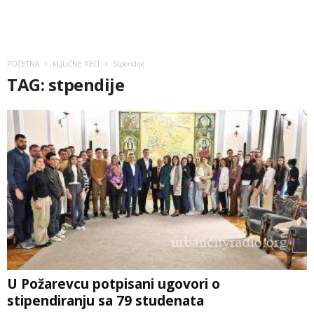
POČETNA
KLJUČNE REČI
Stpendije
TAG: stpendije
U Požarevcu potpisani ugovori o
stipendiranju sa 79 studenata