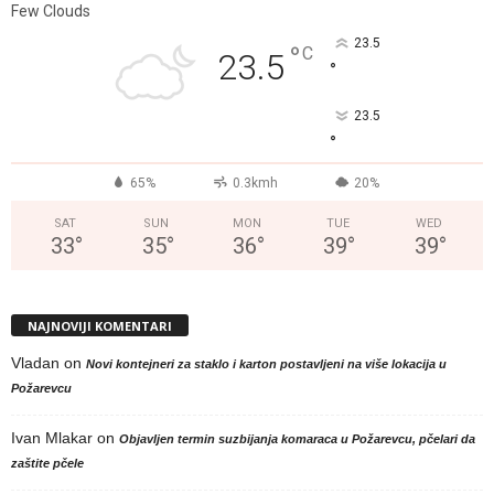
Few Clouds
23.5
°
C
23.5
°
23.5
°
65%
0.3kmh
20%
SAT
SUN
MON
TUE
WED
33
°
35
°
36
°
39
°
39
°
NAJNOVIJI KOMENTARI
Vladan
on
Novi kontejneri za staklo i karton postavljeni na više lokacija u
Požarevcu
Ivan Mlakar
on
Objavljen termin suzbijanja komaraca u Požarevcu, pčelari da
zaštite pčele