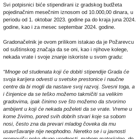
Svi potpisnici biće stipendirani iz gradskog budžeta
pojedinačnim mesečnim iznosom od 10.000,00 dinara, u
periodu od 1. oktobar 2023. godine pa do kraja juna 2024.
godine, kao i za mesec septembar 2024. godine.
Gradonačelnik je ovom prilikom istakao da je Požarevcu
od suštinskog značaja da se oni, kao i njihove kolege,
nekada vrate i svoje znanje iskoriste u svom gradu:
“Mnoge od studenata koji će dobiti stipendije Grada će
svoja karijera odvesti u svetske prestonice i naučne
centre da bi mogli da nastave svoj razvoj. Svesni toga, a
i činjenice da se teško možemo takmičiti sa velikim
gradovima, ipak činimo sve što možemo da stvorimo
ambijent u koji će nekada poželeti da se vrate. Vreme u
kome živimo, pored svih dobrih stvari koje sa sobom
nosi, često zna da prevari mladog čoveka da mu
usavršavanje nije neophodno. Neretko se i u javnosti
promovišu neke druge vrednosti, mahom materijalne, do