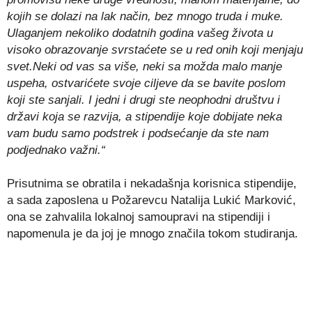
kojih se dolazi na lak način, bez mnogo truda i muke.
Ulaganjem nekoliko dodatnih godina vašeg života u
visoko obrazovanje svrstaćete se u red onih koji menjaju
svet.Neki od vas sa više, neki sa možda malo manje
uspeha, ostvarićete svoje ciljeve da se bavite poslom
koji ste sanjali. I jedni i drugi ste neophodni društvu i
državi koja se razvija, a stipendije koje dobijate neka
vam budu samo podstrek i podsećanje da ste nam
podjednako važni.“
Prisutnima se obratila i nekadašnja korisnica stipendije,
a sada zaposlena u Požarevcu Natalija Lukić Marković,
ona se zahvalila lokalnoj samoupravi na stipendiji i
napomenula je da joj je mnogo značila tokom studiranja.