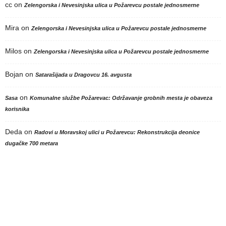
cc
on
Zelengorska i Nevesinjska ulica u Požarevcu postale jednosmerne
Mira
on
Zelengorska i Nevesinjska ulica u Požarevcu postale jednosmerne
Milos
on
Zelengorska i Nevesinjska ulica u Požarevcu postale jednosmerne
Bojan
on
Satarašijada u Dragovcu 16. avgusta
on
Sasa
Komunalne službe Požarevac: Održavanje grobnih mesta je obaveza
korisnika
Deda
on
Radovi u Moravskoj ulici u Požarevcu: Rekonstrukcija deonice
dugačke 700 metara