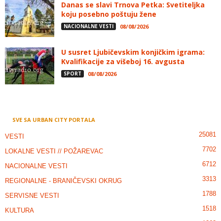
Danas se slavi Trnova Petka: Svetiteljka
koju posebno poštuju žene
NACIONALNE VESTI
08/08/2026
U susret Ljubičevskim konjičkim igrama:
Kvalifikacije za višeboj 16. avgusta
SPORT
08/08/2026
SVE SA URBAN CITY PORTALA
25081
VESTI
7702
LOKALNE VESTI // POŽAREVAC
6712
NACIONALNE VESTI
3313
REGIONALNE - BRANIČEVSKI OKRUG
1788
SERVISNE VESTI
1518
KULTURA