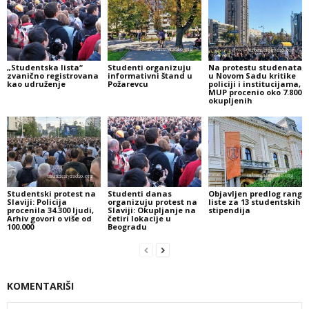
„Studentska lista“
Studenti organizuju
Na protestu studenata
zvanično registrovana
informativni štand u
u Novom Sadu kritike
kao udruženje
Požarevcu
policiji i institucijama,
MUP procenio oko 7.800
okupljenih
Studentski protest na
Studenti danas
Objavljen predlog rang
Slaviji: Policija
organizuju protest na
liste za 13 studentskih
procenila 34.300 ljudi,
Slaviji: Okupljanje na
stipendija
Arhiv govori o više od
četiri lokacije u
100.000
Beogradu
KOMENTARIŠI