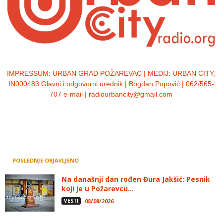
IMPRESSUM:
URBAN GRAD POŽAREVAC | MEDIJ: URBAN CITY,
IN000483 Glavni i odgovorni urednik | Bogdan Popović | 062/565-
707 e-mail | radiourbancity@gmail.com
POSLEDNJE OBJAVLJENO
Na današnji dan rođen Đura Jakšić: Pesnik
koji je u Požarevcu...
VESTI
08/08/2026