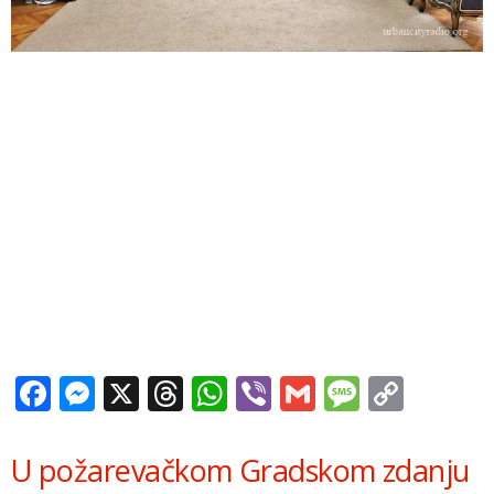
Facebook
Messenger
X
Threads
WhatsApp
Viber
Gmail
Messag
Copy
Link
U požarevačkom Gradskom zdanju