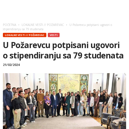
POČETNA
LOKALNE VESTI // POŽAREVAC
U Požarevcu potpisani ugovori o
stipendiranju sa 79 studenata
LOKALNE VESTI // POŽAREVAC
VESTI
U Požarevcu potpisani ugovori
o stipendiranju sa 79 studenata
21/02/2024