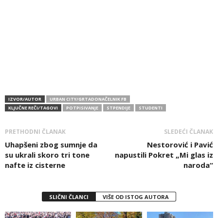
IZVOR/AUTOR
URBAN CITY/GRTADONAČELNIK FB
KLJUČNE REČI/TAGOVI
POTPISIVANJE
STPENDIJE
STUDENTI
PRETHODNI ČLANAK
SLEDEĆI ČLANAK
Uhapšeni zbog sumnje da
Nestorović i Pavić
su ukrali skoro tri tone
napustili Pokret „Mi glas iz
nafte iz cisterne
naroda“
SLIČNI ČLANCI
VIŠE OD ISTOG AUTORA