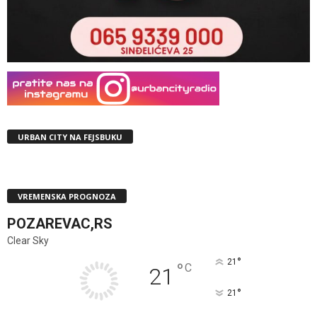
URBAN CITY NA FEJSBUKU
VREMENSKA PROGNOZA
POZAREVAC,RS
Clear Sky
°
21
°
C
21
°
21