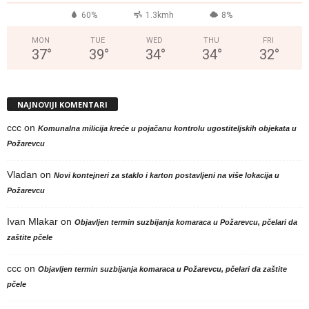
60%
1.3kmh
8%
MON
TUE
WED
THU
FRI
37
°
39
°
34
°
34
°
32
°
NAJNOVIJI KOMENTARI
ccc
on
Komunalna milicija kreće u pojačanu kontrolu ugostiteljskih objekata u
Požarevcu
Vladan
on
Novi kontejneri za staklo i karton postavljeni na više lokacija u
Požarevcu
Ivan Mlakar
on
Objavljen termin suzbijanja komaraca u Požarevcu, pčelari da
zaštite pčele
ccc
on
Objavljen termin suzbijanja komaraca u Požarevcu, pčelari da zaštite
pčele