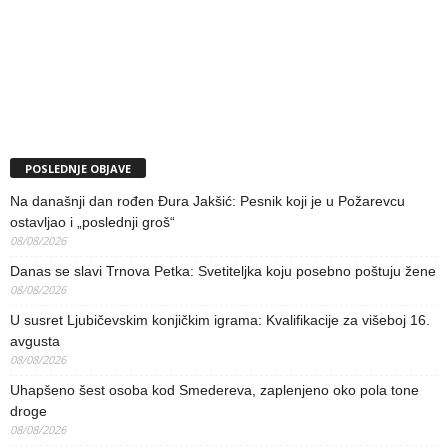
POSLEDNJE OBJAVE
Na današnji dan rođen Đura Jakšić: Pesnik koji je u Požarevcu
ostavljao i „poslednji groš“
08/08/2026
Danas se slavi Trnova Petka: Svetiteljka koju posebno poštuju žene
08/08/2026
U susret Ljubičevskim konjičkim igrama: Kvalifikacije za višeboj 16.
avgusta
08/08/2026
Uhapšeno šest osoba kod Smedereva, zaplenjeno oko pola tone
droge
08/08/2026