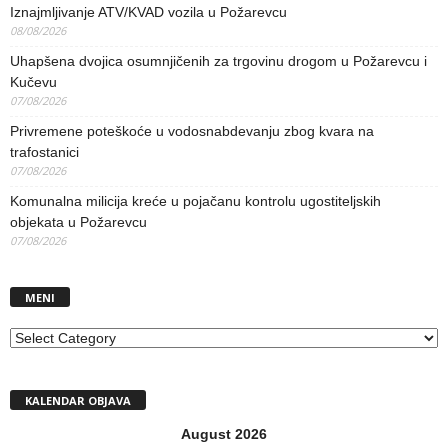
Iznajmljivanje ATV/KVAD vozila u Požarevcu
08/08/2026
Uhapšena dvojica osumnjičenih za trgovinu drogom u Požarevcu i
Kučevu
07/08/2026
Privremene poteškoće u vodosnabdevanju zbog kvara na
trafostanici
07/08/2026
Komunalna milicija kreće u pojačanu kontrolu ugostiteljskih
objekata u Požarevcu
07/08/2026
MENI
MENI
KALENDAR OBJAVA
August 2026