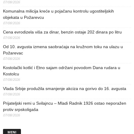
07/08/2026
Komunalna milicija kreće u pojačanu kontrolu ugostiteljskih
objekata u Požarevcu
07/08/2026
Cena evrodizela viša za dinar, benzin ostaje 202 dinara po litru
07/08/2026
Od 10. avgusta izmena saobraćaja na kružnom toku na ulazu u
Požarevac
07/08/2026
Kostolački kotlić i Etno sajam održani povodom Dana rudara u
Kostolcu
07/08/2026
Vlada Srbije produžila smanjenje akciza na gorivo do 16. avgusta
07/08/2026
Prijateljski remi u Svilajncu – Mladi Radnik 1926 ostao neporažen
protiv srpskoligaša
07/08/2026
MENI