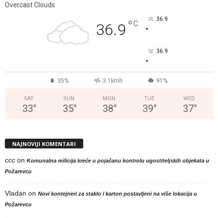
Overcast Clouds
36.9
°
C
36.9
°
36.9
°
35%
3.1kmh
91%
SAT
SUN
MON
TUE
WED
33
°
35
°
38
°
39
°
37
°
NAJNOVIJI KOMENTARI
ccc
on
Komunalna milicija kreće u pojačanu kontrolu ugostiteljskih objekata u
Požarevcu
Vladan
on
Novi kontejneri za staklo i karton postavljeni na više lokacija u
Požarevcu