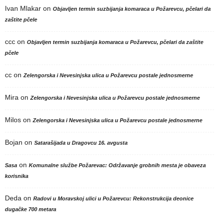
Ivan Mlakar
on
Objavljen termin suzbijanja komaraca u Požarevcu, pčelari da
zaštite pčele
ccc
on
Objavljen termin suzbijanja komaraca u Požarevcu, pčelari da zaštite
pčele
cc
on
Zelengorska i Nevesinjska ulica u Požarevcu postale jednosmerne
Mira
on
Zelengorska i Nevesinjska ulica u Požarevcu postale jednosmerne
Milos
on
Zelengorska i Nevesinjska ulica u Požarevcu postale jednosmerne
Bojan
on
Satarašijada u Dragovcu 16. avgusta
on
Sasa
Komunalne službe Požarevac: Održavanje grobnih mesta je obaveza
korisnika
Deda
on
Radovi u Moravskoj ulici u Požarevcu: Rekonstrukcija deonice
dugačke 700 metara