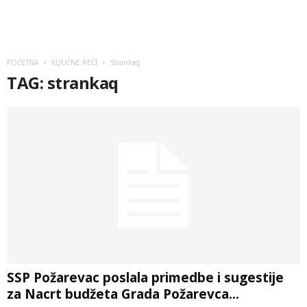
POČETNA
KLJUČNE REČI
Strankaq
TAG: strankaq
SSP Požarevac poslala primedbe i sugestije
za Nacrt budžeta Grada Požarevca...