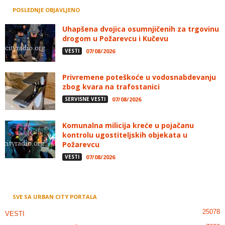
POSLEDNJE OBJAVLJENO
Uhapšena dvojica osumnjičenih za trgovinu
drogom u Požarevcu i Kučevu
VESTI
07/08/2026
Privremene poteškoće u vodosnabdevanju
zbog kvara na trafostanici
SERVISNE VESTI
07/08/2026
Komunalna milicija kreće u pojačanu
kontrolu ugostiteljskih objekata u
Požarevcu
VESTI
07/08/2026
SVE SA URBAN CITY PORTALA
25078
VESTI