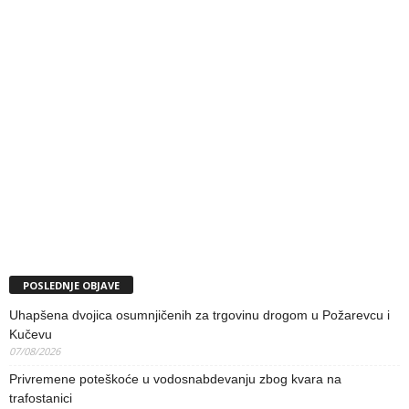
POSLEDNJE OBJAVE
Uhapšena dvojica osumnjičenih za trgovinu drogom u Požarevcu i
Kučevu
07/08/2026
Privremene poteškoće u vodosnabdevanju zbog kvara na
trafostanici