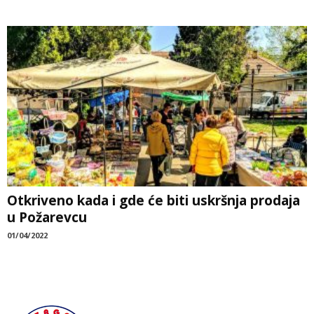
Otkriveno kada i gde će biti uskršnja prodaja
u Požarevcu
01/04/2022