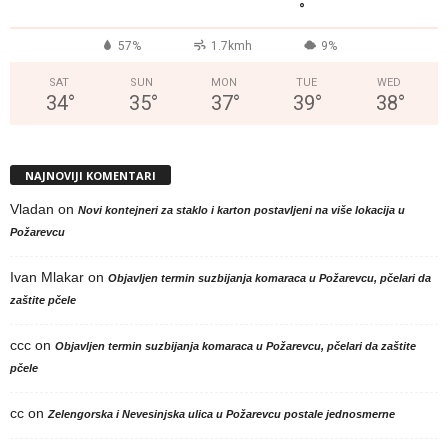
°
57%
1.7kmh
9%
SAT
SUN
MON
TUE
WED
34
°
35
°
37
°
39
°
38
°
NAJNOVIJI KOMENTARI
Vladan
on
Novi kontejneri za staklo i karton postavljeni na više lokacija u
Požarevcu
Ivan Mlakar
on
Objavljen termin suzbijanja komaraca u Požarevcu, pčelari da
zaštite pčele
ccc
on
Objavljen termin suzbijanja komaraca u Požarevcu, pčelari da zaštite
pčele
cc
on
Zelengorska i Nevesinjska ulica u Požarevcu postale jednosmerne