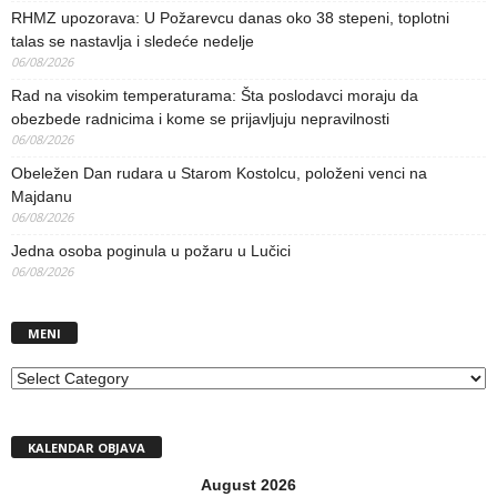
RHMZ upozorava: U Požarevcu danas oko 38 stepeni, toplotni
talas se nastavlja i sledeće nedelje
06/08/2026
Rad na visokim temperaturama: Šta poslodavci moraju da
obezbede radnicima i kome se prijavljuju nepravilnosti
06/08/2026
Obeležen Dan rudara u Starom Kostolcu, položeni venci na
Majdanu
06/08/2026
Jedna osoba poginula u požaru u Lučici
06/08/2026
MENI
MENI
KALENDAR OBJAVA
August 2026