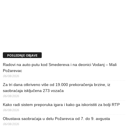
POSLEDNJE OBJAVE
Radovi na auto-putu kod Smedereva i na deonici Vodanj – Mali
Požarevac
06/08/2026
Za tri dana otkriveno više od 19.000 prekoračenja brzine, iz
saobraćaja isključena 273 vozača
06/08/2026
Kako radi sistem preporuka igara i kako ga iskoristiti za bolji RTP
06/08/2026
Obustava saobraćaja u delu Požarevca od 7. do 9. avgusta
06/08/2026