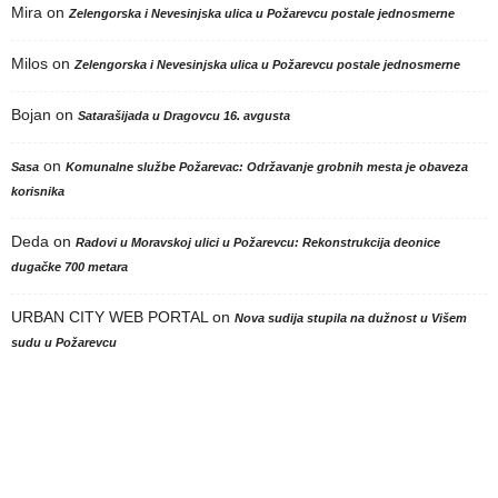
Mira
on
Zelengorska i Nevesinjska ulica u Požarevcu postale jednosmerne
Milos
on
Zelengorska i Nevesinjska ulica u Požarevcu postale jednosmerne
Bojan
on
Satarašijada u Dragovcu 16. avgusta
on
Sasa
Komunalne službe Požarevac: Održavanje grobnih mesta je obaveza
korisnika
Deda
on
Radovi u Moravskoj ulici u Požarevcu: Rekonstrukcija deonice
dugačke 700 metara
URBAN CITY WEB PORTAL
on
Nova sudija stupila na dužnost u Višem
sudu u Požarevcu