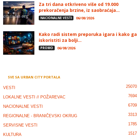
Za tri dana otkriveno više od 19.000
prekoračenja brzine, iz saobraćaja...
NACIONALNE VESTI
06/08/2026
Kako radi sistem preporuka igara i kako ga
iskoristiti za bolji...
PROMO
06/08/2026
SVE SA URBAN CITY PORTALA
25070
VESTI
7694
LOKALNE VESTI // POŽAREVAC
6709
NACIONALNE VESTI
3313
REGIONALNE - BRANIČEVSKI OKRUG
1785
SERVISNE VESTI
1517
KULTURA