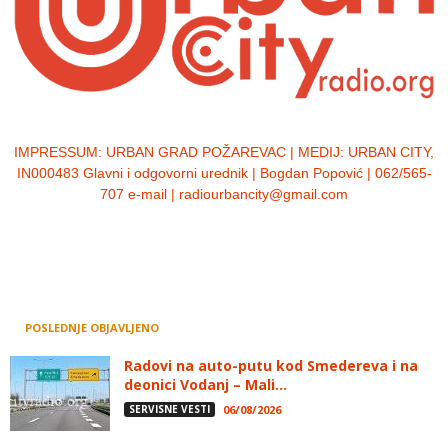
IMPRESSUM:
URBAN GRAD POŽAREVAC | MEDIJ: URBAN CITY,
IN000483 Glavni i odgovorni urednik | Bogdan Popović | 062/565-
707 e-mail | radiourbancity@gmail.com
POSLEDNJE OBJAVLJENO
Radovi na auto-putu kod Smedereva i na
deonici Vodanj – Mali...
SERVISNE VESTI
06/08/2026