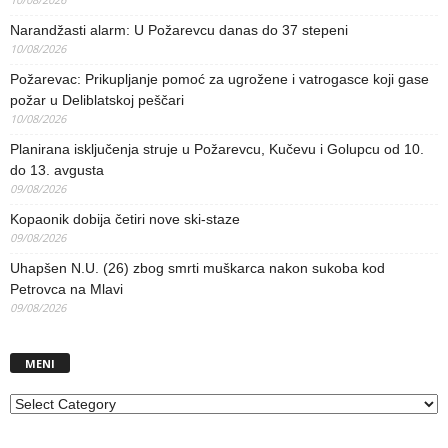
Narandžasti alarm: U Požarevcu danas do 37 stepeni
10/08/2026
Požarevac: Prikupljanje pomoć za ugrožene i vatrogasce koji gase
požar u Deliblatskoj peščari
10/08/2026
Planirana isključenja struje u Požarevcu, Kučevu i Golupcu od 10.
do 13. avgusta
09/08/2026
Kopaonik dobija četiri nove ski-staze
09/08/2026
Uhapšen N.U. (26) zbog smrti muškarca nakon sukoba kod
Petrovca na Mlavi
09/08/2026
MENI
MENI