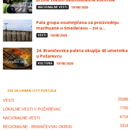
NACIONALNE VESTI
10/08/2026
Pala grupa osumnjičena za proizvodnju
marihuane u Smederevu – svi u...
VESTI
10/08/2026
24. Braničevska paleta okuplja 40 umetnika
u Požarevcu
KULTURA
10/08/2026
SVE SA URBAN CITY PORTALA
25088
VESTI
7705
LOKALNE VESTI // POŽAREVAC
6714
NACIONALNE VESTI
3314
REGIONALNE - BRANIČEVSKI OKRUG