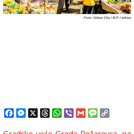
Foto: Urban City / B.P. / arhiva
Facebook
Messenger
X
Threads
WhatsApp
Viber
Gmail
Messag
Copy
Link
Gradsko veće
G
rada Požarevca, na