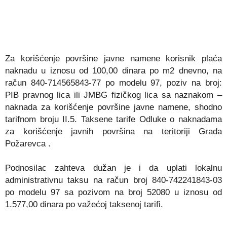
Za korišćenje p
ovršine javne namene koris
nik plaća
naknadu u iznosu od 100,00 dinara po m2 dnevno, na
račun
840-714565843-77 po modelu 97, poziv na broj:
PIB pravnog lica ili JMBG fizičkog lica
sa naznakom –
naknada za korišćenje površine javne namene, shodno
tarifnom broju
II.5. Taksene tarife
Odluk
e
o
naknadama
za korišćenje javnih površina na teritoriji Grada
Požarevca
.
Podnosilac zahteva dužan je i da uplati lokalnu
administrativnu taksu na račun broj 840-742241843-03
po modelu 97 sa pozivom na broj 52080 u iznosu od
1.577,00 dinara po važećoj taksenoj tarifi.