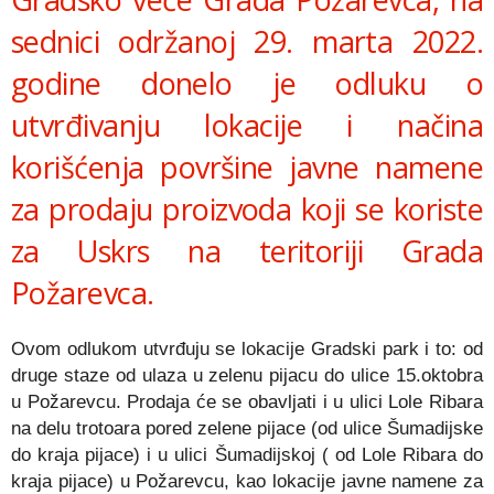
sednici od
ržanoj
29. marta
2022.
godine
donelo
je odluku
o
utvrđivanju lokacij
e
i načina
korišćenja površine javne namene
za prodaju
proizvoda koji se koriste
za Uskrs na
teritoriji Grada
Požarevca.
Ovom odlukom utvrđuju se
lokacije
Gradski park i to: od
druge staze od ulaza u zelenu pijacu do ulice 15.oktobra
u Požarevcu. Prodaja će se obavljati i
u ulici Lole Ribara
na delu trotoara pored zelene pijace (od ulice Šumadijske
do kraja pijace) i u ulici Šumadijskoj ( od Lole Ribara do
kraja pijace) u Požarevcu,
kao lokacij
e
javne namene za