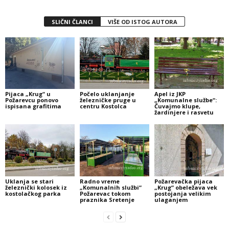
SLIČNI ČLANCI
VIŠE OD ISTOG AUTORA
Pijaca „Krug“ u
Počelo uklanjanje
Apel iz JKP
Požarevcu ponovo
železničke pruge u
„Komunalne službe“:
ispisana grafitima
centru Kostolca
Čuvajmo klupe,
žardinjere i rasvetu
Uklanja se stari
Radno vreme
Požarevačka pijaca
železnički kolosek iz
„Komunalnih službi“
„Krug“ obeležava vek
kostolačkog parka
Požarevac tokom
postojanja velikim
praznika Sretenje
ulaganjem