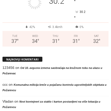
30.2
°
30.2
°
42%
3.4kmh
0%
TUE
WED
THU
FRI
SAT
37
°
34
°
31
°
31
°
32
°
NAJNOVIJI KOMENTARI
123456
on
Od 10. avgusta izmena saobraćaja na kružnom toku na ulazu u
Požarevac
ccc
on
Komunalna milicija kreće u pojačanu kontrolu ugostiteljskih objekata u
Požarevcu
Vladan
on
Novi kontejneri za staklo i karton postavljeni na više lokacija u
Požarevcu