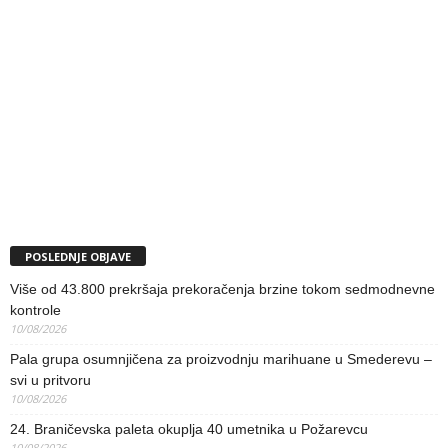
POSLEDNJE OBJAVE
Više od 43.800 prekršaja prekoračenja brzine tokom sedmodnevne
kontrole
10/08/2026
Pala grupa osumnjičena za proizvodnju marihuane u Smederevu –
svi u pritvoru
10/08/2026
24. Braničevska paleta okuplja 40 umetnika u Požarevcu
10/08/2026