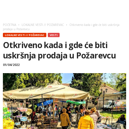
POČETNA
LOKALNE VESTI // POŽAREVAC
Otkriveno kada i gde će biti uskršnja
prodaja u Požarevcu
LOKALNE VESTI // POŽAREVAC
VESTI
Otkriveno kada i gde će biti
uskršnja prodaja u Požarevcu
01/04/2022