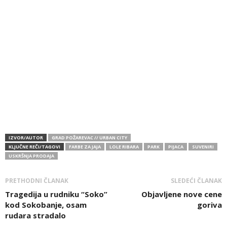
IZVOR/AUTOR
GRAD POŽAREVAC // URBAN CITY
KLJUČNE REČI/TAGOVI
FARBE ZA JAJA
LOLE RIBARA
PARK
PIJACA
SUVENIRI
USKRŠNJA PRODAJA
PRETHODNI ČLANAK
SLEDEĆI ČLANAK
Tragedija u rudniku “Soko”
Objavljene nove cene
kod Sokobanje, osam
goriva
rudara stradalo