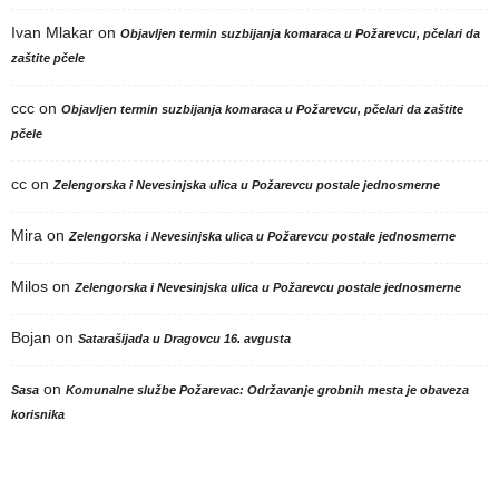
Ivan Mlakar
on
Objavljen termin suzbijanja komaraca u Požarevcu, pčelari da
zaštite pčele
ccc
on
Objavljen termin suzbijanja komaraca u Požarevcu, pčelari da zaštite
pčele
cc
on
Zelengorska i Nevesinjska ulica u Požarevcu postale jednosmerne
Mira
on
Zelengorska i Nevesinjska ulica u Požarevcu postale jednosmerne
Milos
on
Zelengorska i Nevesinjska ulica u Požarevcu postale jednosmerne
Bojan
on
Satarašijada u Dragovcu 16. avgusta
on
Sasa
Komunalne službe Požarevac: Održavanje grobnih mesta je obaveza
korisnika