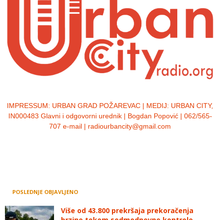
IMPRESSUM:
URBAN GRAD POŽAREVAC | MEDIJ: URBAN CITY,
IN000483 Glavni i odgovorni urednik | Bogdan Popović | 062/565-
707 e-mail | radiourbancity@gmail.com
POSLEDNJE OBJAVLJENO
Više od 43.800 prekršaja prekoračenja
brzine tokom sedmodnevne kontrole