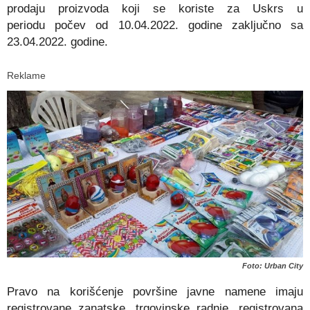
prodaju
proizvoda koji se koriste za Uskrs
u
periodu
počev
od
10.
04.2022. godine
zaključno sa
23
.
04.
2022. godine.
Reklame
Foto: Urban City
Pravo na korišćenje površine
javne namene imaju
registrovane zanatske, trgovinske radnje, registrovana