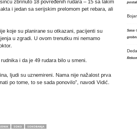
ksincu zbrinuto 18 povređenih rudara – 15 sa lakim
posta
kta i jedan sa serijskim prelomom pet rebara, ali
Boja
cije koje su planirane su otkazani, pacijenti su
Sasa
grobni
deljenja u zgradi. U ovom trenutku mi nemamo
oktor.
Ded
Rekon
rudnika i da je 49 rudara bilo u smeni.
dbina, ljudi su uznemireni. Nama nije nažalost prva
nati po tome, to se sada ponovilo”, navodi Vidić.
UDNIK
SOKO
SOKOBANJA