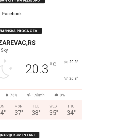
BAN CITY NA FEJSBUKU
Facebook
EMENSKA PROGNOZA
ZAREVAC,RS
 Sky
°
20.3
°
C
20.3
°
20.3
76%
1.9kmh
0%
UN
MON
TUE
WED
THU
34
°
37
°
38
°
35
°
34
°
JNOVIJI KOMENTARI