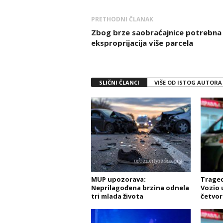
PRETHODNI ČLANAK
Zbog brze saobraćajnice potrebna
eksproprijacija više parcela
SLIČNI ČLANCI
VIŠE OD ISTOG AUTORA
MUP upozorava:
Traged
Neprilagođena brzina odnela
Vozio 
tri mlada života
četvor