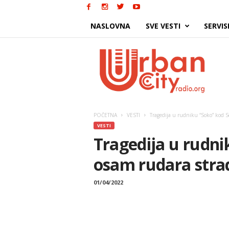
NASLOVNA
SVE VESTI
SERVIS
Urban
City
POČETNA
VESTI
Tragedija u rudniku “Soko” kod S
VESTI
Tragedija u rudni
osam rudara stra
01/04/2022