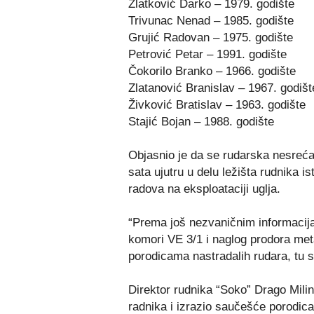
Zlatković Darko – 1979. godište
Trivunac Nenad – 1985. godište
Grujić Radovan – 1975. godište
Petrović Petar – 1991. godište
Čokorilo Branko – 1966. godište
Zlatanović Branislav – 1967. godišt
Živković Bratislav – 1963. godište
Stajić Bojan – 1988. godište
Objasnio je da se rudarska nesreća 
sata ujutru u delu ležišta rudnika i
radova na eksploataciji uglja.
“Prema još nezvaničnim informacija
komori VE 3/1 i naglog prodora met
porodicama nastradalih rudara, tu 
Direktor rudnika “Soko” Drago Milin
radnika i izrazio saučešće porodica