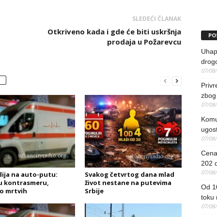
SLEDEĆI ČLANAK
Otkriveno kada i gde će biti uskršnja
PO
prodaja u Požarevcu
Uhapš
drog
07/08
Priv
zbog 
07/08
Komun
ugost
07/08
Cena 
202 d
07/08
ija na auto-putu:
Svakog četvrtog dana mlad
u kontrasmeru,
život nestane na putevima
Od 1
o mrtvih
Srbije
toku
07/08