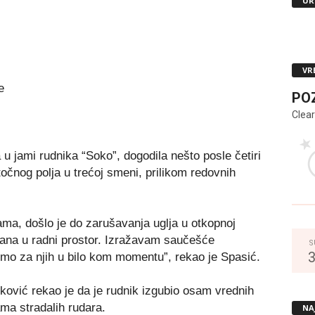
UR
VR
e
PO
Clear
u jami rudnika “Soko”, dogodila nešto posle četiri
stočnog polja u trećoj smeni, prilikom redovnih
ma, došlo je do zarušavanja uglja u otkopnoj
ana u radni prostor. Izražavam saučešće
S
smo za njih u bilo kom momentu”, rekao je Spasić.
ković rekao je da je rudnik izgubio osam vrednih
ma stradalih rudara.
NA