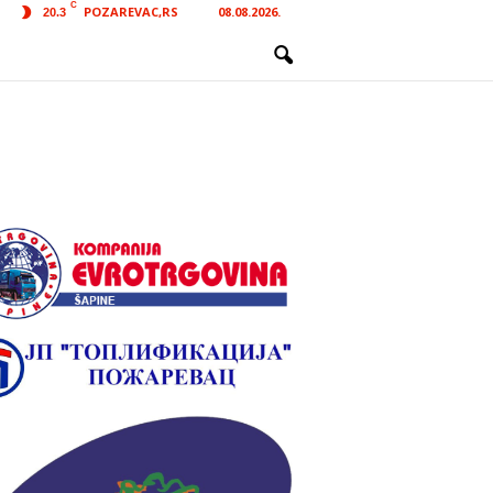
C
POZAREVAC,RS
08.08.2026.
20.3