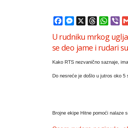
Facebook
Messenger
X
Thread
Wha
V
U rudniku mrkog uglja
se deo jame i rudari su
Kako RTS nezvanično saznaje, ima p
Do nesreće je došlo u jutros oko 5 s
Brojne ekipe Hitne pomoći nalaze s