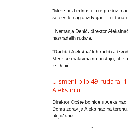
“Mere bezbednosti koje preduzimamo
se desilo naglo izdvajanje metana i
I Nemanja Denić, direktor Aleksina
nastradalih rudara.
“Radnici Aleksinačkih rudnika izvod
Mere se maksimalno poštuju, ali su 
je Denić.
U smeni bilo 49 rudara, 1
Aleksincu
Direktor Opšte bolnice u Aleksinac
Doma zdravlja Aleksinac na terenu, 
uključene.