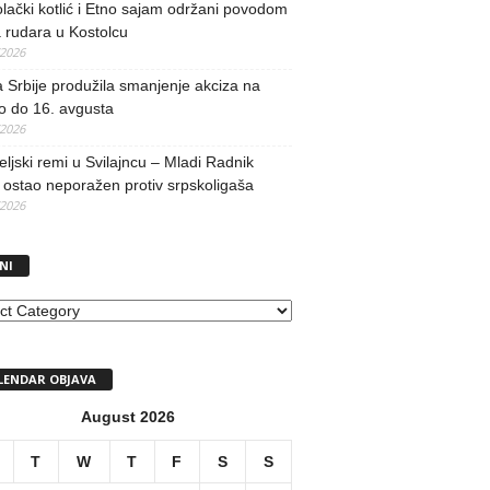
lački kotlić i Etno sajam održani povodom
 rudara u Kostolcu
/2026
 Srbije produžila smanjenje akciza na
o do 16. avgusta
/2026
teljski remi u Svilajncu – Mladi Radnik
ostao neporažen protiv srpskoligaša
/2026
NI
I
LENDAR OBJAVA
August 2026
T
W
T
F
S
S