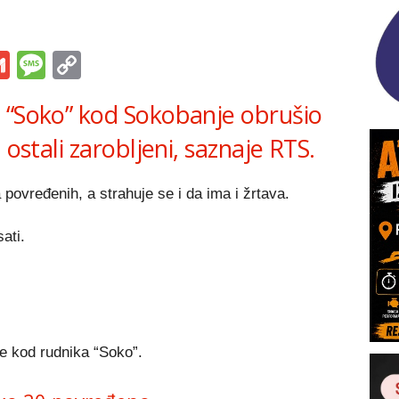
s
tsApp
iber
Gmail
Message
Copy
Link
 “Soko” kod Sokobanje obrušio
 ostali zarobljeni, saznaje RTS.
ovređenih, a strahuje se i da ima i žrtava.
ati.
e kod rudnika “Soko”.