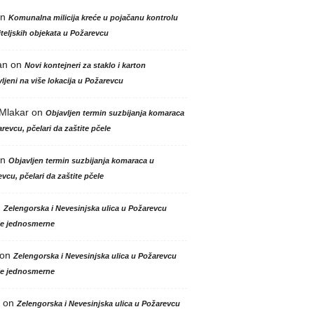
n
Komunalna milicija kreće u pojačanu kontrolu
teljskih objekata u Požarevcu
an
on
Novi kontejneri za staklo i karton
ljeni na više lokacija u Požarevcu
 Mlakar
on
Objavljen termin suzbijanja komaraca
revcu, pčelari da zaštite pčele
n
Objavljen termin suzbijanja komaraca u
vcu, pčelari da zaštite pčele
n
Zelengorska i Nevesinjska ulica u Požarevcu
le jednosmerne
on
Zelengorska i Nevesinjska ulica u Požarevcu
le jednosmerne
on
Zelengorska i Nevesinjska ulica u Požarevcu