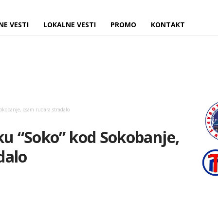
NE VESTI
LOKALNE VESTI
PROMO
KONTAKT
okobanje, osam rudara stradalo
ku “Soko” kod Sokobanje,
dalo