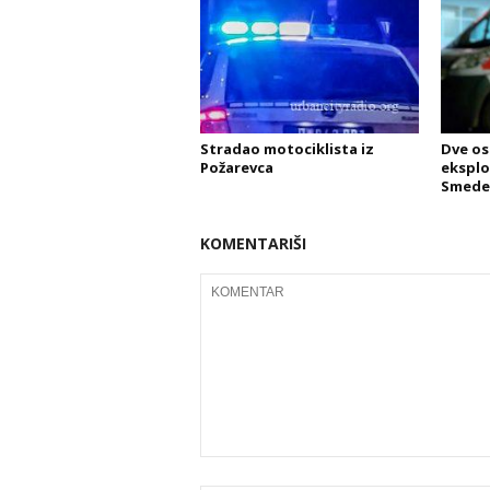
Stradao motociklista iz
Dve os
Požarevca
eksplo
Smede
KOMENTARIŠI