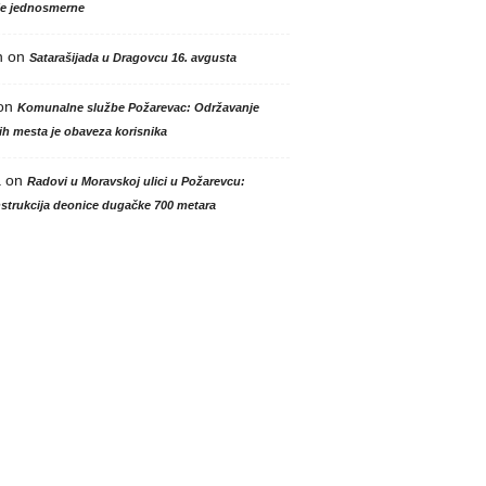
le jednosmerne
n
on
Satarašijada u Dragovcu 16. avgusta
on
Komunalne službe Požarevac: Održavanje
h mesta je obaveza korisnika
a
on
Radovi u Moravskoj ulici u Požarevcu:
strukcija deonice dugačke 700 metara