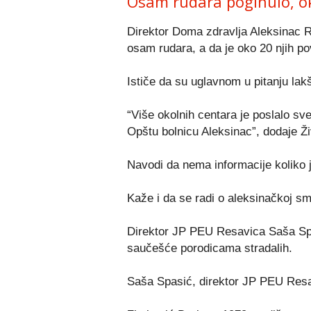
Osam rudara poginulo, o
Direktor Doma zdravlja Aleksinac R
osam rudara, a da je oko 20 njih p
Ističe da su uglavnom u pitanju lak
“Više okolnih centara je poslalo sv
Opštu bolnicu Aleksinac”, dodaje Ži
Navodi da nema informacije koliko j
Kaže i da se radi o aleksinačkoj sm
Direktor JP PEU Resavica Saša Spas
saučešće porodicama stradalih.
Saša Spasić, direktor JP PEU Resavi