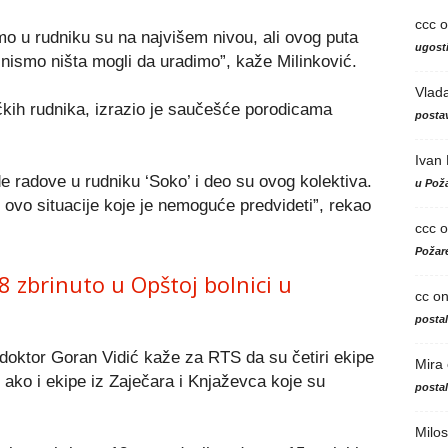
ccc
o
 u rudniku su na najvišem nivou, ali ovog puta
ugosti
 nismo ništa mogli da uradimo”, kaže Milinković.
Vlad
čkih rudnika, izrazio je saučešće porodicama
postav
Ivan
e radove u rudniku ‘Soko’ i deo su ovog kolektiva.
u Poža
ovo situacije koje je nemoguće predvideti”, rekao
ccc
o
Požare
8 zbrinuto u Opštoj bolnici u
cc
o
posta
 doktor Goran Vidić kaže za RTS da su četiri ekipe
Mira
ako i ekipe iz Zaječara i Knjaževca koje su
posta
Milos