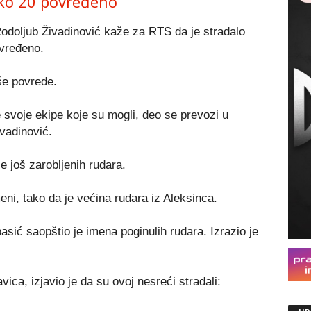
ko 20 povređeno
odoljub Živadinović kaže za RTS da je stradalo
ovređeno.
še povrede.
e svoje ekipe koje su mogli, deo se prevozi u
vadinović.
e još zarobljenih rudara.
eni, tako da je većina rudara iz Aleksinca.
ić saopštio je imena poginulih rudara. Izrazio je
ca, izjavio je da su ovoj nesreći stradali: