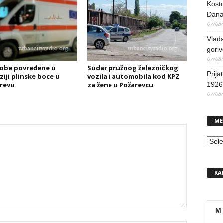
Kosto
Dana
07/08
Vlada
goriv
07/08
obe povređene u
Sudar pružnog železničkog
Prija
ziji plinske boce u
vozila i automobila kod KPZ
revu
za žene u Požarevcu
1926 
07/08
ME
MEN
KA
M