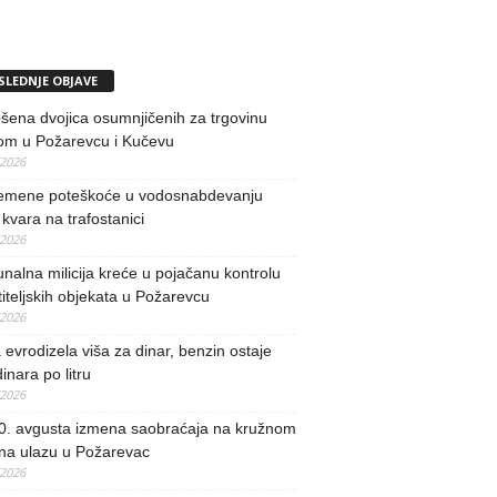
SLEDNJE OBJAVE
ena dvojica osumnjičenih za trgovinu
om u Požarevcu i Kučevu
/2026
remene poteškoće u vodosnabdevanju
kvara na trafostanici
/2026
alna milicija kreće u pojačanu kontrolu
iteljskih objekata u Požarevcu
/2026
evrodizela viša za dinar, benzin ostaje
inara po litru
/2026
0. avgusta izmena saobraćaja na kružnom
 na ulazu u Požarevac
/2026