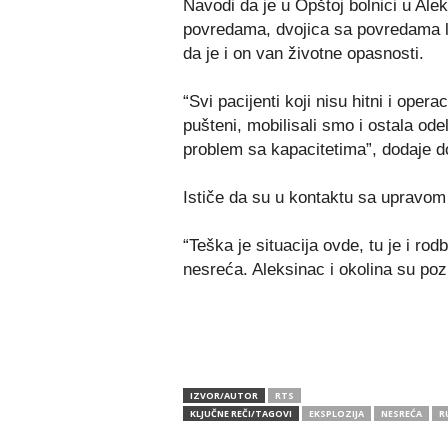
Navodi da je u Opštoj bolnici u Ale
povredama, dvojica sa povredama la
da je i on van životne opasnosti.
“Svi pacijenti koji nisu hitni i opera
pušteni, mobilisali smo i ostala o
problem sa kapacitetima”, dodaje d
Ističe da su u kontaktu sa upravom 
“Teška je situacija ovde, tu je i ro
nesreća. Aleksinac i okolina su poz
IZVOR/AUTOR
RTS
KLJUČNE REČI/TAGOVI
EKSPLOZIJA
NESREĆA
R