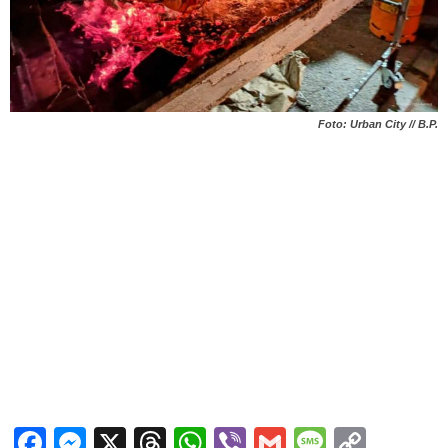
Foto: Urban City // B.P.
Facebook
Messenger
X
Threads
WhatsApp
Viber
Gmail
Messag
Copy