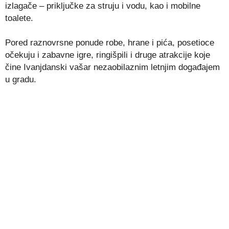
izlagače – priključke za struju i vodu, kao i mobilne
toalete.
Pored raznovrsne ponude robe, hrane i pića, posetioce
očekuju i zabavne igre, ringišpili i druge atrakcije koje
čine Ivanjdanski vašar nezaobilaznim letnjim događajem
u gradu.