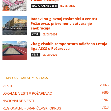
NACIONALNE VESTI
05/08/2026
Radovi na glavnoj raskrsnici u centru
Požarevca, privremeno zatvaranje
saobraćaja
VESTI
05/08/2026
Zbog visokih temperatura odložena Letnja
liga ASCS u Požarevcu
VESTI
05/08/2026
SVE SA URBAN CITY PORTALA
25065
VESTI
7689
LOKALNE VESTI // POŽAREVAC
6707
NACIONALNE VESTI
3313
REGIONALNE - BRANIČEVSKI OKRUG