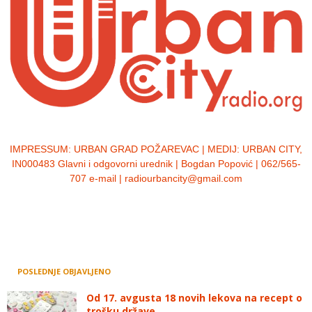
IMPRESSUM:
URBAN GRAD POŽAREVAC | MEDIJ: URBAN CITY,
IN000483 Glavni i odgovorni urednik | Bogdan Popović | 062/565-
707 e-mail | radiourbancity@gmail.com
POSLEDNJE OBJAVLJENO
Od 17. avgusta 18 novih lekova na recept o
trošku države,...