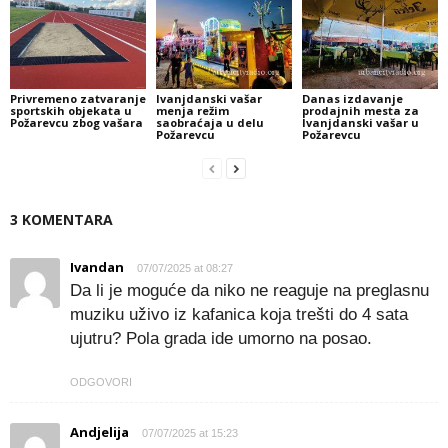
Privremeno zatvaranje
Ivanjdanski vašar
Danas izdavanje
sportskih objekata u
menja režim
prodajnih mesta za
Požarevcu zbog vašara
saobraćaja u delu
Ivanjdanski vašar u
Požarevcu
Požarevcu
3 KOMENTARA
Ivandan
07/07/2025 at 08:27
Da li je moguće da niko ne reaguje na preglasnu
muziku uživo iz kafanica koja trešti do 4 sata
ujutru? Pola grada ide umorno na posao.
ODGOVORI
Andjelija
07/07/2025 at 15:23