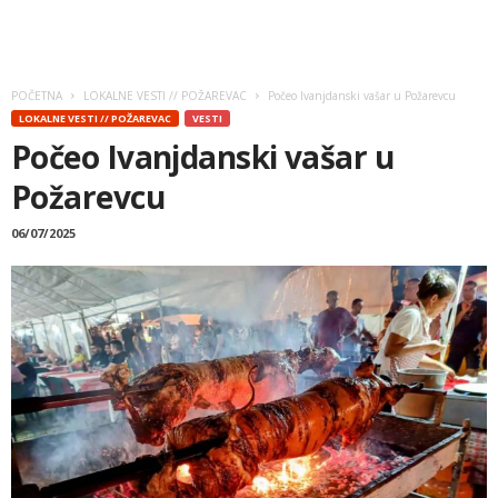
POČETNA
LOKALNE VESTI // POŽAREVAC
Počeo Ivanjdanski vašar u Požarevcu
LOKALNE VESTI // POŽAREVAC
VESTI
Počeo Ivanjdanski vašar u
Požarevcu
06/07/2025