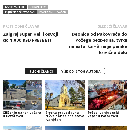
IZVOR/AUTOR
URBAN CITY
KLJUČNE REČI/TAGOVI
IVANJDAN
VAŠAR
PRETHODNI ČLANAK
SLEDEĆI ČLANAK
Zaigraj Super Heli i osvoji
Deonica od Pakovraća do
do 1.000 RSD FREEBET!
Požege bezbedna, tvrdi
ministarka – širenje panike
krivično delo
SLIČNI ČLANCI
VIŠE OD ISTOG AUTORA
Čišćenje nakon vašara
Srpska pravoslavna
Počeo Ivanjdanski
u Požarevcu
crkva danas obeležava
vašar u Požarevcu
Ivanjdan