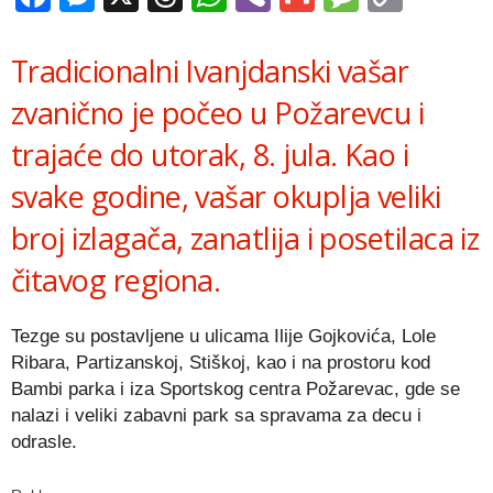
Link
Tradicionalni Ivanjdanski vašar
zvanično je počeo u Požarevcu i
trajaće do utorak, 8. jula. Kao i
svake godine, vašar okuplja veliki
broj izlagača, zanatlija i posetilaca iz
čitavog regiona.
Tezge su postavljene u ulicama Ilije Gojkovića, Lole
Ribara, Partizanskoj, Stiškoj, kao i na prostoru kod
Bambi parka i iza Sportskog centra Požarevac, gde se
nalazi i veliki zabavni park sa spravama za decu i
odrasle.