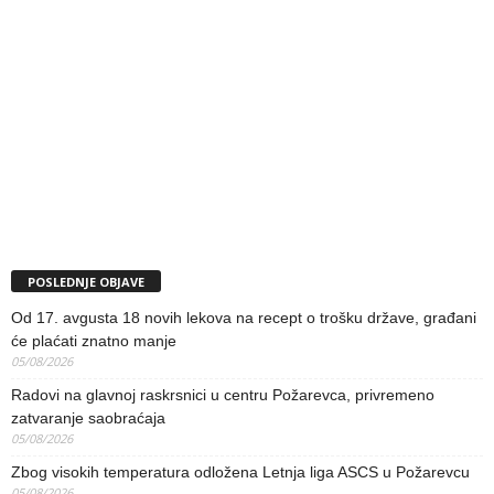
POSLEDNJE OBJAVE
Od 17. avgusta 18 novih lekova na recept o trošku države, građani
će plaćati znatno manje
05/08/2026
Radovi na glavnoj raskrsnici u centru Požarevca, privremeno
zatvaranje saobraćaja
05/08/2026
Zbog visokih temperatura odložena Letnja liga ASCS u Požarevcu
05/08/2026