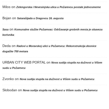
Milos
on
Zelengorska i Nevesinjska ulica u Požarevcu postale jednosmerne
Bojan
on
Satarašijada u Dragovcu 16. avgusta
on
Sasa
Komunalne službe Požarevac: Održavanje grobnih mesta je obaveza
korisnika
Deda
on
Radovi u Moravskoj ulici u Požarevcu: Rekonstrukcija deonice
dugačke 700 metara
URBAN CITY WEB PORTAL
on
Nova sudija stupila na dužnost u Višem
sudu u Požarevcu
Zvonko
on
Nova sudija stupila na dužnost u Višem sudu u Požarevcu
Slobodan
on
Nova sudija stupila na dužnost u Višem sudu u Požarevcu