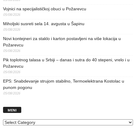
Vojnici na specijalističkoj obuci u Požarevcu
05/08/2026
Miholjski susreti sela 14. avgusta u Šapinu
05/08/2026
Novi kontejneri za staklo i karton postavljeni na više lokacija u
Požarevcu
05/08/2026
Pik toplotnog talasa u Srbiji – danas i sutra do 40 stepeni, vrelo i u
Požarevcu
05/08/2026
EPS: Snabdevanje strujom stabilno, Termoelektrana Kostolac u
punom pogonu
05/08/2026
MENI
MENI