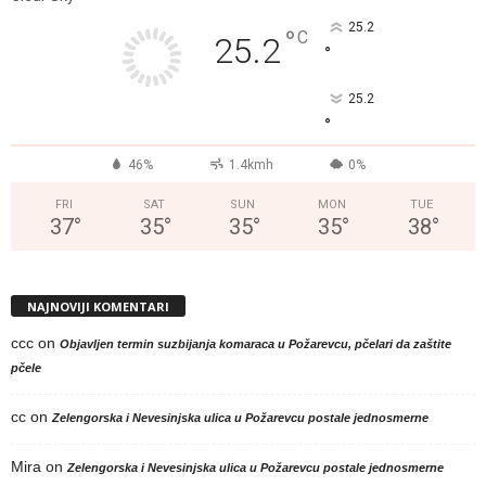
25.2
°
C
25.2
°
25.2
°
46%
1.4kmh
0%
FRI
SAT
SUN
MON
TUE
37
°
35
°
35
°
35
°
38
°
NAJNOVIJI KOMENTARI
ccc
on
Objavljen termin suzbijanja komaraca u Požarevcu, pčelari da zaštite
pčele
cc
on
Zelengorska i Nevesinjska ulica u Požarevcu postale jednosmerne
Mira
on
Zelengorska i Nevesinjska ulica u Požarevcu postale jednosmerne