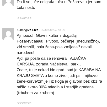
Da li se juče odigrala tuča u Požarevcu jer sam
čula nesto
ODGOVORI
Sumnjivo Lice
07/07/2025 at 18:53
Ajmoooo!! Glavni kulturni događaj
Požarevcaaaa!! Pivooo, pečenje (međunožno),
zid smrtiii, pola žena-pola zmijaaa!! navali
narodeee!!
Ajd, pa posle da se renovira TABAČKA
ČARŠIJA, zgrada Načelstva i park..
Znate, tu je nekad bio grad..sad je KASABA NA
KRAJU SVETA u kome žive ljudi-psi i njihove
žene-kurve/zmije i iz koga je glavom bez obzira
otišlo skoro 30% mladih a i starijih građana
(trbuhom za kruhom)
ODGOVORI