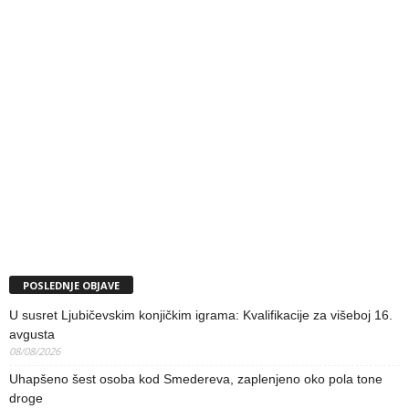
POSLEDNJE OBJAVE
U susret Ljubičevskim konjičkim igrama: Kvalifikacije za višeboj 16.
avgusta
08/08/2026
Uhapšeno šest osoba kod Smedereva, zaplenjeno oko pola tone
droge