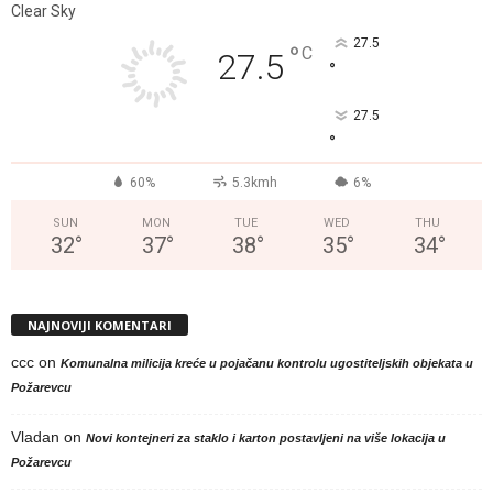
Clear Sky
27.5
°
C
27.5
°
27.5
°
60%
5.3kmh
6%
SUN
MON
TUE
WED
THU
32
°
37
°
38
°
35
°
34
°
NAJNOVIJI KOMENTARI
ccc
on
Komunalna milicija kreće u pojačanu kontrolu ugostiteljskih objekata u
Požarevcu
Vladan
on
Novi kontejneri za staklo i karton postavljeni na više lokacija u
Požarevcu