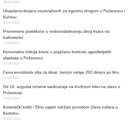
08/08/2026
Uhapšena dvojica osumnjičenih za trgovinu drogom u Požarevcu i
Kučevu
07/08/2026
Privremene poteškoće u vodosnabdevanju zbog kvara na
trafostanici
07/08/2026
Komunalna milicija kreće u pojačanu kontrolu ugostiteljskih
objekata u Požarevcu
07/08/2026
Cena evrodizela viša za dinar, benzin ostaje 202 dinara po litru
07/08/2026
Od 10. avgusta izmena saobraćaja na kružnom toku na ulazu u
Požarevac
07/08/2026
Kostolački kotlić i Etno sajam održani povodom Dana rudara u
Kostolcu
07/08/2026