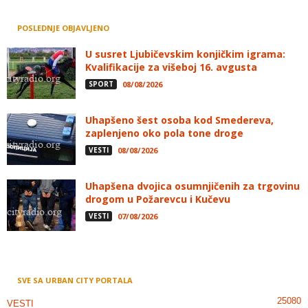
POSLEDNJE OBJAVLJENO
U susret Ljubičevskim konjičkim igrama:
Kvalifikacije za višeboj 16. avgusta
SPORT
08/08/2026
Uhapšeno šest osoba kod Smedereva,
zaplenjeno oko pola tone droge
VESTI
08/08/2026
Uhapšena dvojica osumnjičenih za trgovinu
drogom u Požarevcu i Kučevu
VESTI
07/08/2026
SVE SA URBAN CITY PORTALA
25080
VESTI