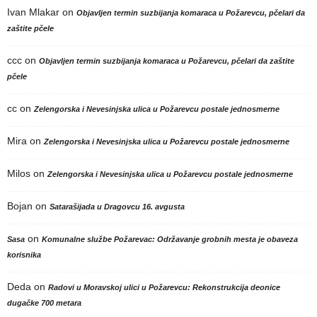
Ivan Mlakar
on
Objavljen termin suzbijanja komaraca u Požarevcu, pčelari da
zaštite pčele
ccc
on
Objavljen termin suzbijanja komaraca u Požarevcu, pčelari da zaštite
pčele
cc
on
Zelengorska i Nevesinjska ulica u Požarevcu postale jednosmerne
Mira
on
Zelengorska i Nevesinjska ulica u Požarevcu postale jednosmerne
Milos
on
Zelengorska i Nevesinjska ulica u Požarevcu postale jednosmerne
Bojan
on
Satarašijada u Dragovcu 16. avgusta
on
Sasa
Komunalne službe Požarevac: Održavanje grobnih mesta je obaveza
korisnika
Deda
on
Radovi u Moravskoj ulici u Požarevcu: Rekonstrukcija deonice
dugačke 700 metara