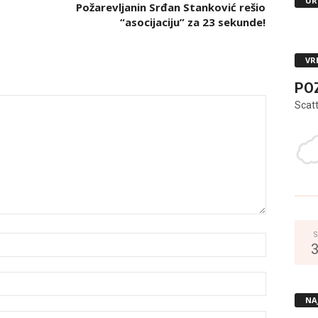
UR
Požarevljanin Srđan Stanković rešio
“asocijaciju” za 23 sekunde!
VR
PO
Scat
S
NA