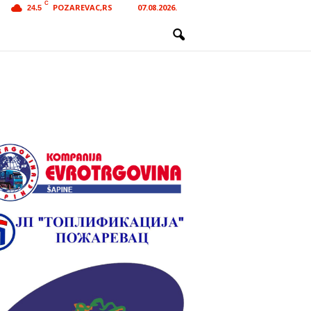
C
POZAREVAC,RS
07.08.2026.
24.5