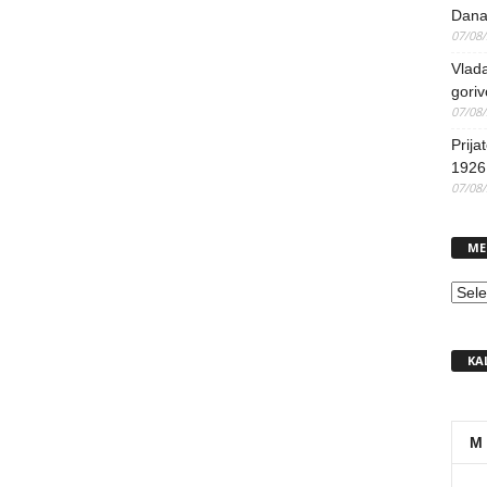
Dana
07/08
Vlada
goriv
07/08
Prija
1926 
07/08
ME
MEN
KA
M