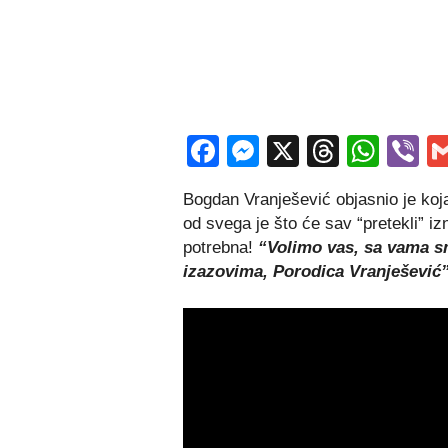
Facebook
Messenger
X
Thread
Wha
V
Bogdan Vranješević objasnio je koja
od svega je što će sav “pretekli” i
potrebna!
“Volimo vas, sa vama s
izazovima, Porodica Vranješević”