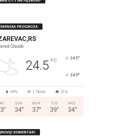
BAN CITY NA FEJSBUKU
EMENSKA PROGNOZA
ZAREVAC,RS
tered Clouds
°
24.5
°
C
24.5
°
24.5
69%
1.7kmh
31%
AT
SUN
MON
TUE
WED
33
°
34
°
37
°
39
°
34
°
JNOVIJI KOMENTARI