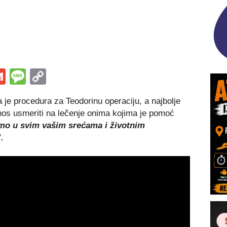
s
tsApp
iber
Gmail
Message
Copy
Link
 je procedura za Teodorinu operaciju, a najbolje
znos usmeriti na lečenje onima kojima je pomoć
mo u svim vašim srećama i životnim
.