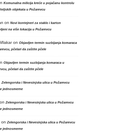
n
Komunalna milicija kreće u pojačanu kontrolu
teljskih objekata u Požarevcu
an
on
Novi kontejneri za staklo i karton
ljeni na više lokacija u Požarevcu
 Mlakar
on
Objavljen termin suzbijanja komaraca
revcu, pčelari da zaštite pčele
n
Objavljen termin suzbijanja komaraca u
vcu, pčelari da zaštite pčele
n
Zelengorska i Nevesinjska ulica u Požarevcu
le jednosmerne
on
Zelengorska i Nevesinjska ulica u Požarevcu
le jednosmerne
on
Zelengorska i Nevesinjska ulica u Požarevcu
le jednosmerne