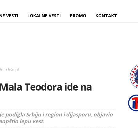
NE VESTI
LOKALNE VESTI
PROMO
KONTAKT
e na lečenje!
 Mala Teodora ide na
e podigla Srbiju i region i dijasporu, objavio
aopštio lepu vest.