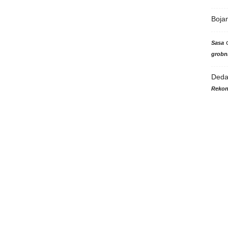
Boja
Sasa
grobni
Ded
Rekon