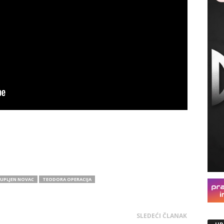
UPLJEN NOVAC
TEODORA OPERACIJA
SLEDEĆI ČLANAK