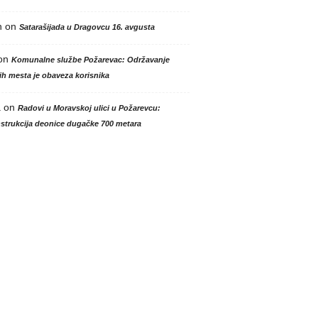
n
on
Satarašijada u Dragovcu 16. avgusta
on
Komunalne službe Požarevac: Održavanje
h mesta je obaveza korisnika
a
on
Radovi u Moravskoj ulici u Požarevcu:
strukcija deonice dugačke 700 metara