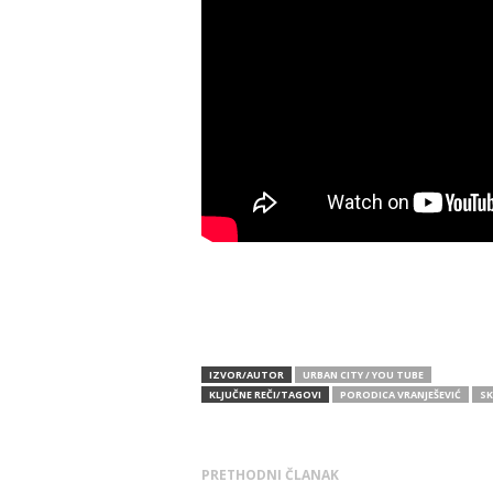
IZVOR/AUTOR
URBAN CITY / YOU TUBE
KLJUČNE REČI/TAGOVI
PORODICA VRANJEŠEVIĆ
SK
PRETHODNI ČLANAK