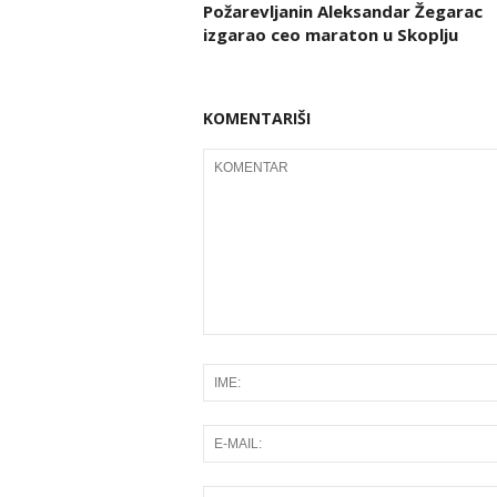
Požarevljanin Aleksandar Žegarac
izgarao ceo maraton u Skoplju
KOMENTARIŠI