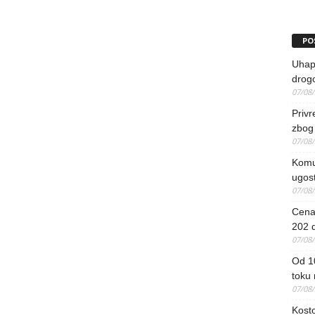
PO
Uhapš
drog
07/08
Priv
zbog 
07/08
Komun
ugost
07/08
Cena 
202 d
07/08
Od 1
toku
07/08
Kosto