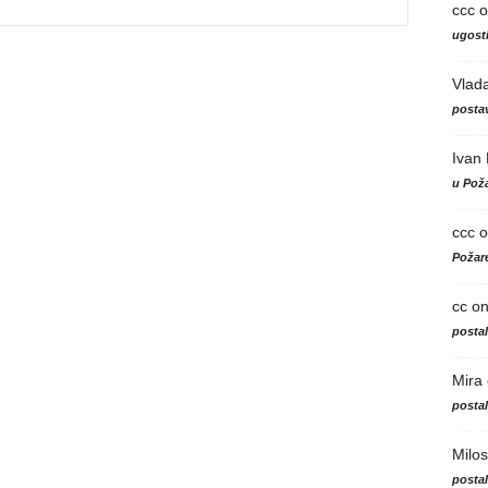
ccc
o
ugosti
Vlad
postav
Ivan
u Poža
ccc
o
Požare
cc
o
posta
Mira
posta
Milos
posta