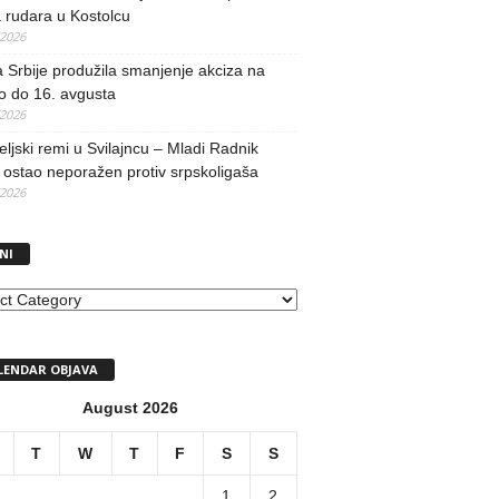
 rudara u Kostolcu
/2026
 Srbije produžila smanjenje akciza na
o do 16. avgusta
/2026
teljski remi u Svilajncu – Mladi Radnik
ostao neporažen protiv srpskoligaša
/2026
NI
I
LENDAR OBJAVA
August 2026
T
W
T
F
S
S
1
2