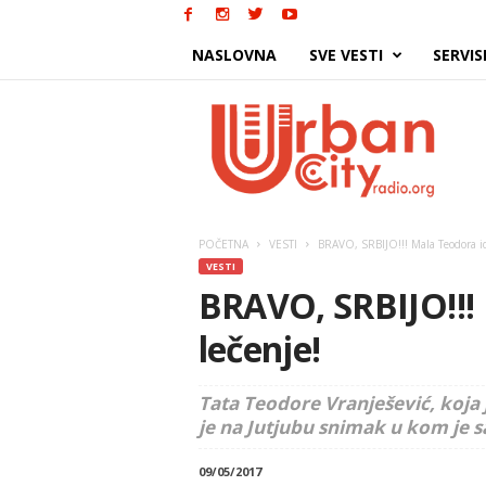
NASLOVNA
SVE VESTI
SERVIS
Urban
City
POČETNA
VESTI
BRAVO, SRBIJO!!! Mala Teodora id
VESTI
BRAVO, SRBIJO!!!
lečenje!
Tata Teodore Vranješević, koja j
je na Jutjubu snimak u kom je s
09/05/2017