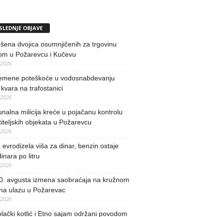
SLEDNJE OBJAVE
ena dvojica osumnjičenih za trgovinu
om u Požarevcu i Kučevu
/2026
remene poteškoće u vodosnabdevanju
kvara na trafostanici
/2026
alna milicija kreće u pojačanu kontrolu
iteljskih objekata u Požarevcu
/2026
evrodizela viša za dinar, benzin ostaje
inara po litru
/2026
0. avgusta izmena saobraćaja na kružnom
 na ulazu u Požarevac
/2026
lački kotlić i Etno sajam održani povodom