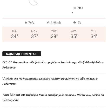
20.3
°
76%
1.9kmh
0%
SUN
MON
TUE
WED
THU
34
°
37
°
38
°
35
°
34
°
NAJNOVIJI KOMENTARI
ccc
on
Komunalna milicija kreće u pojačanu kontrolu ugostiteljskih objekata u
Požarevcu
Vladan
on
Novi kontejneri za staklo i karton postavljeni na više lokacija u
Požarevcu
Ivan Mlakar
on
Objavljen termin suzbijanja komaraca u Požarevcu, pčelari da
zaštite pčele