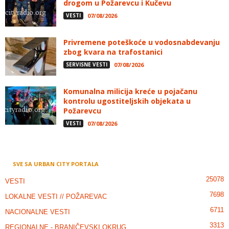
drogom u Požarevcu i Kučevu
VESTI
07/08/2026
Privremene poteškoće u vodosnabdevanju
zbog kvara na trafostanici
SERVISNE VESTI
07/08/2026
Komunalna milicija kreće u pojačanu
kontrolu ugostiteljskih objekata u
Požarevcu
VESTI
07/08/2026
SVE SA URBAN CITY PORTALA
25078
VESTI
7698
LOKALNE VESTI // POŽAREVAC
6711
NACIONALNE VESTI
3313
REGIONALNE - BRANIČEVSKI OKRUG