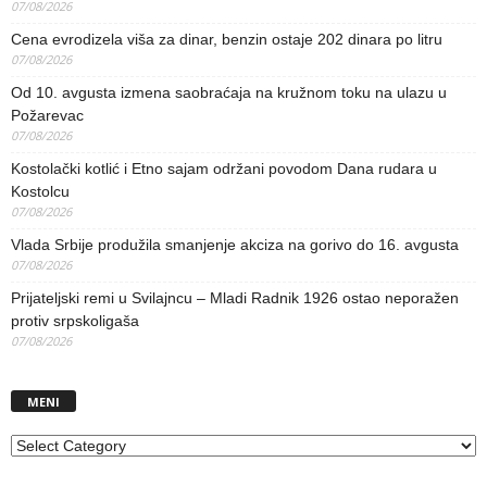
07/08/2026
Cena evrodizela viša za dinar, benzin ostaje 202 dinara po litru
07/08/2026
Od 10. avgusta izmena saobraćaja na kružnom toku na ulazu u
Požarevac
07/08/2026
Kostolački kotlić i Etno sajam održani povodom Dana rudara u
Kostolcu
07/08/2026
Vlada Srbije produžila smanjenje akciza na gorivo do 16. avgusta
07/08/2026
Prijateljski remi u Svilajncu – Mladi Radnik 1926 ostao neporažen
protiv srpskoligaša
07/08/2026
MENI
MENI