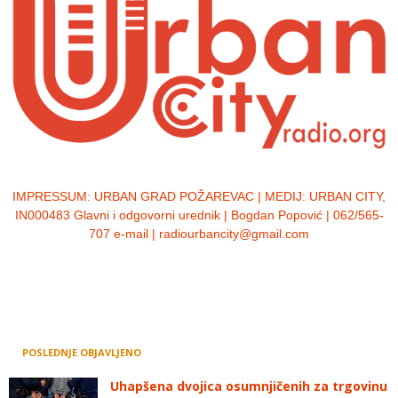
IMPRESSUM:
URBAN GRAD POŽAREVAC | MEDIJ: URBAN CITY,
IN000483 Glavni i odgovorni urednik | Bogdan Popović | 062/565-
707 e-mail | radiourbancity@gmail.com
POSLEDNJE OBJAVLJENO
Uhapšena dvojica osumnjičenih za trgovinu