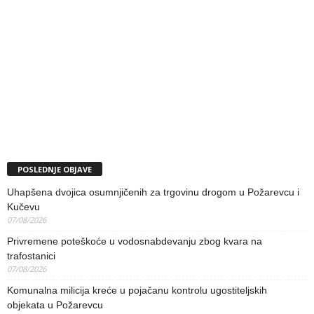
POSLEDNJE OBJAVE
Uhapšena dvojica osumnjičenih za trgovinu drogom u Požarevcu i
Kučevu
07/08/2026
Privremene poteškoće u vodosnabdevanju zbog kvara na
trafostanici
07/08/2026
Komunalna milicija kreće u pojačanu kontrolu ugostiteljskih
objekata u Požarevcu