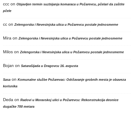
ccc
on
Objavljen termin suzbijanja komaraca u Požarevcu, pčelari da zaštite
pčele
cc
on
Zelengorska i Nevesinjska ulica u Požarevcu postale jednosmerne
Mira
on
Zelengorska i Nevesinjska ulica u Požarevcu postale jednosmerne
Milos
on
Zelengorska i Nevesinjska ulica u Požarevcu postale jednosmerne
Bojan
on
Satarašijada u Dragovcu 16. avgusta
on
Sasa
Komunalne službe Požarevac: Održavanje grobnih mesta je obaveza
korisnika
Deda
on
Radovi u Moravskoj ulici u Požarevcu: Rekonstrukcija deonice
dugačke 700 metara