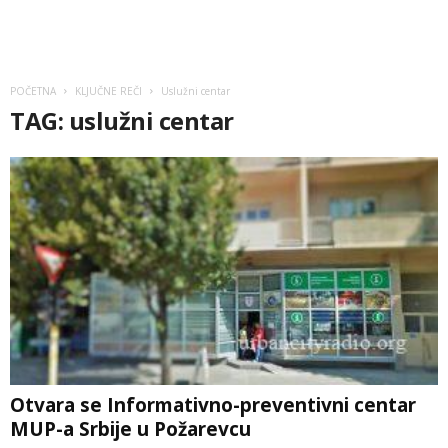
POČETNA
KLJUČNE REČI
Uslužni centar
TAG: uslužni centar
Otvara se Informativno-preventivni centar
MUP-a Srbije u Požarevcu