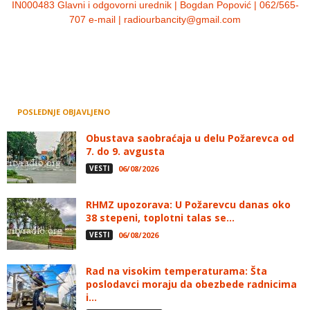
IN000483 Glavni i odgovorni urednik | Bogdan Popović | 062/565-
707 e-mail | radiourbancity@gmail.com
POSLEDNJE OBJAVLJENO
Obustava saobraćaja u delu Požarevca od
7. do 9. avgusta
VESTI
06/08/2026
RHMZ upozorava: U Požarevcu danas oko
38 stepeni, toplotni talas se...
VESTI
06/08/2026
Rad na visokim temperaturama: Šta
poslodavci moraju da obezbede radnicima
i...