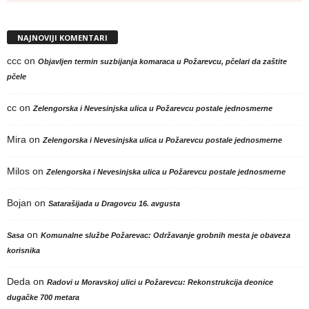
NAJNOVIJI KOMENTARI
ccc
on
Objavljen termin suzbijanja komaraca u Požarevcu, pčelari da zaštite
pčele
cc
on
Zelengorska i Nevesinjska ulica u Požarevcu postale jednosmerne
Mira
on
Zelengorska i Nevesinjska ulica u Požarevcu postale jednosmerne
Milos
on
Zelengorska i Nevesinjska ulica u Požarevcu postale jednosmerne
Bojan
on
Satarašijada u Dragovcu 16. avgusta
on
Sasa
Komunalne službe Požarevac: Održavanje grobnih mesta je obaveza
korisnika
Deda
on
Radovi u Moravskoj ulici u Požarevcu: Rekonstrukcija deonice
dugačke 700 metara