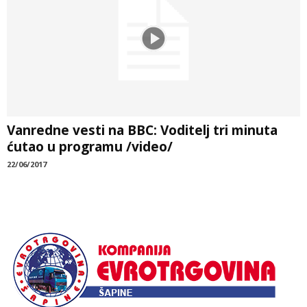
Vanredne vesti na BBC: Voditelj tri minuta
ćutao u programu /video/
22/06/2017