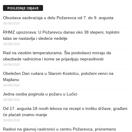
POSLEDNJE OBJAVE
Obustava saobraćaja u delu Požarevca od 7. do 9. avgusta
06/08/2026
RHMZ upozorava: U Požarevcu danas oko 38 stepeni, toplotni
talas se nastavlja i sledeće nedelje
06/08/2026
Rad na visokim temperaturama: Šta poslodavci moraju da
obezbede radnicima i kome se prijavljuju nepravilnosti
06/08/2026
Obeležen Dan rudara u Starom Kostolcu, položeni venci na
Majdanu
06/08/2026
Jedna osoba poginula u požaru u Lučici
06/08/2026
Od 17. avgusta 18 novih lekova na recept o trošku države, građani
će plaćati znatno manje
05/08/2026
Radovi na glavnoj raskrsnici u centru Požarevca, privremeno