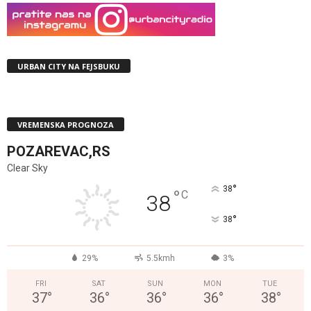
URBAN CITY NA FEJSBUKU
VREMENSKA PROGNOZA
POZAREVAC,RS
Clear Sky
°
38
°
C
38
°
38
29%
5.5kmh
3%
FRI
SAT
SUN
MON
TUE
37
°
36
°
36
°
36
°
38
°