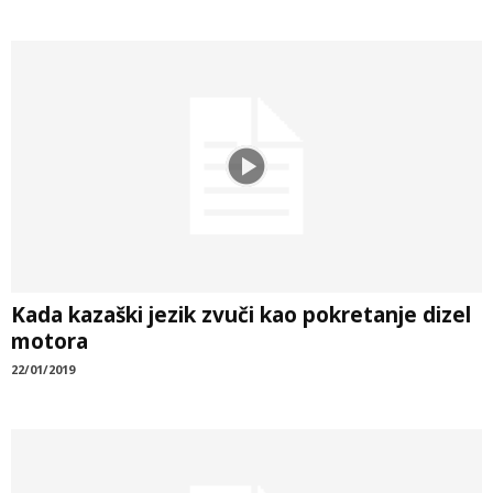
Kada kazaški jezik zvuči kao pokretanje dizel
motora
22/01/2019