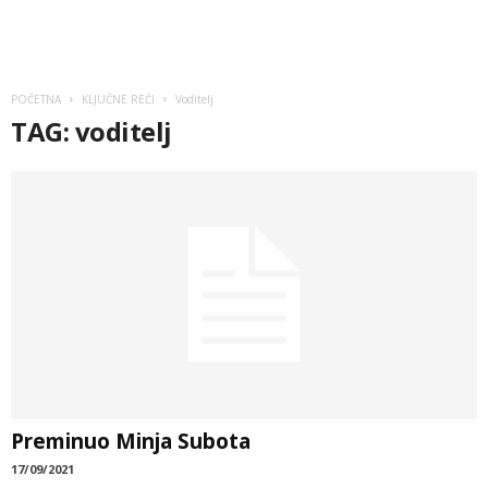
POČETNA
KLJUČNE REČI
Voditelj
TAG: voditelj
Preminuo Minja Subota
17/09/2021