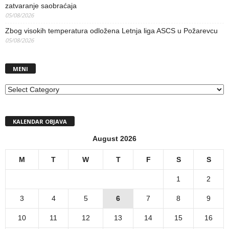
zatvaranje saobraćaja
05/08/2026
Zbog visokih temperatura odložena Letnja liga ASCS u Požarevcu
05/08/2026
MENI
MENI
KALENDAR OBJAVA
August 2026
M
T
W
T
F
S
S
1
2
3
4
5
6
7
8
9
10
11
12
13
14
15
16