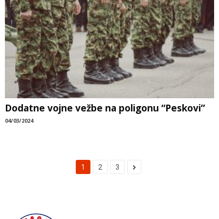
Dodatne vojne vežbe na poligonu “Peskovi”
04/03/2024
1
2
3