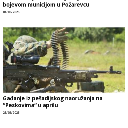
bojevom municijom u Požarevcu
01/08/2025
Gađanje iz pešadijskog naoružanja na
“Peskovima“ u aprilu
25/03/2025