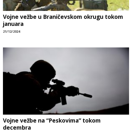
Vojne vežbe u Braničevskom okrugu tokom
januara
21/12/2024
Vojne vežbe na “Peskovima” tokom
decembra