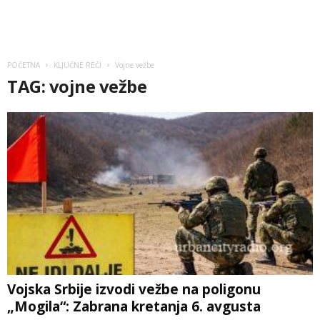
POČETNA
KLJUČNE REČI
Vojne vežbe
TAG: vojne vežbe
Vojska Srbije izvodi vežbe na poligonu
„Mogila“: Zabrana kretanja 6. avgusta