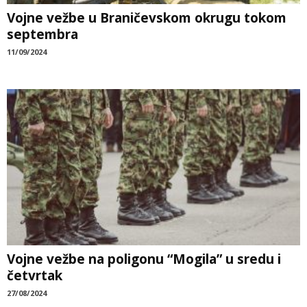
Vojne vežbe u Braničevskom okrugu tokom
septembra
11/09/2024
Vojne vežbe na poligonu “Mogila” u sredu i
četvrtak
27/08/2024