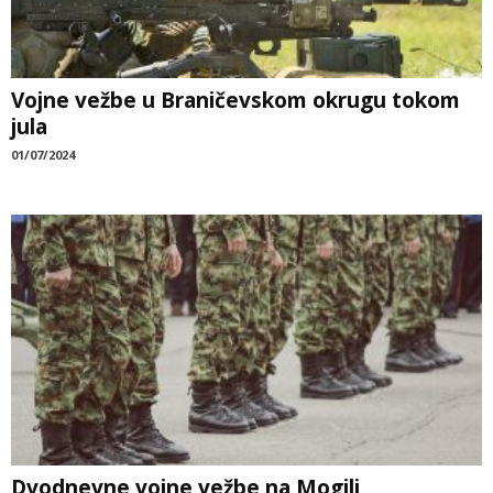
Vojne vežbe u Braničevskom okrugu tokom
jula
01/07/2024
Dvodnevne vojne vežbe na Mogili