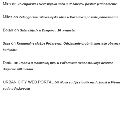
Mira
on
Zelengorska i Nevesinjska ulica u Požarevcu postale jednosmerne
Milos
on
Zelengorska i Nevesinjska ulica u Požarevcu postale jednosmerne
Bojan
on
Satarašijada u Dragovcu 16. avgusta
on
Sasa
Komunalne službe Požarevac: Održavanje grobnih mesta je obaveza
korisnika
Deda
on
Radovi u Moravskoj ulici u Požarevcu: Rekonstrukcija deonice
dugačke 700 metara
URBAN CITY WEB PORTAL
on
Nova sudija stupila na dužnost u Višem
sudu u Požarevcu