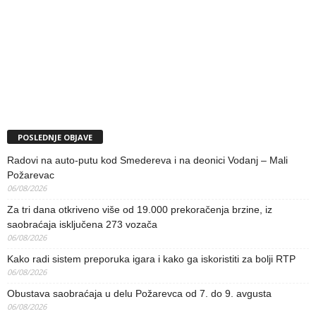
POSLEDNJE OBJAVE
Radovi na auto-putu kod Smedereva i na deonici Vodanj – Mali
Požarevac
06/08/2026
Za tri dana otkriveno više od 19.000 prekoračenja brzine, iz
saobraćaja isključena 273 vozača
06/08/2026
Kako radi sistem preporuka igara i kako ga iskoristiti za bolji RTP
06/08/2026
Obustava saobraćaja u delu Požarevca od 7. do 9. avgusta
06/08/2026