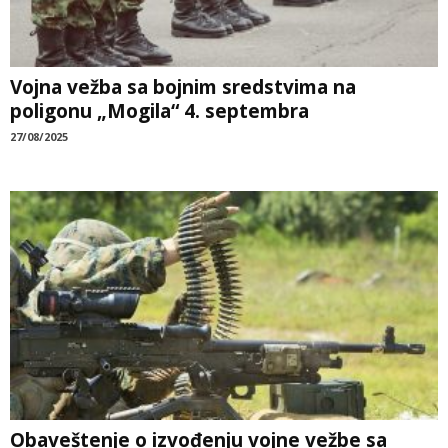
Vojna vežba sa bojnim sredstvima na
poligonu „Mogila“ 4. septembra
27/08/2025
Obaveštenje o izvođenju vojne vežbe sa