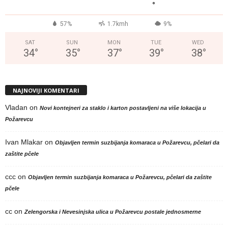
°
57%
1.7kmh
9%
SAT
SUN
MON
TUE
WED
34
°
35
°
37
°
39
°
38
°
NAJNOVIJI KOMENTARI
Vladan
on
Novi kontejneri za staklo i karton postavljeni na više lokacija u
Požarevcu
Ivan Mlakar
on
Objavljen termin suzbijanja komaraca u Požarevcu, pčelari da
zaštite pčele
ccc
on
Objavljen termin suzbijanja komaraca u Požarevcu, pčelari da zaštite
pčele
cc
on
Zelengorska i Nevesinjska ulica u Požarevcu postale jednosmerne