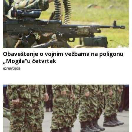
Obaveštenje o vojnim vežbama na poligonu
„Mogila“u četvrtak
02/09/2025