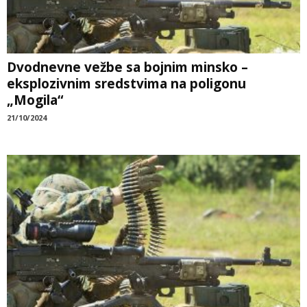
Dvodnevne vežbe sa bojnim minsko –
eksplozivnim sredstvima na poligonu
„Mogila“
21/10/2024