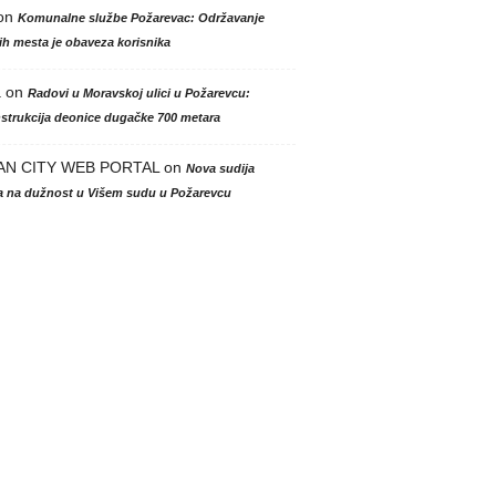
on
Komunalne službe Požarevac: Održavanje
h mesta je obaveza korisnika
a
on
Radovi u Moravskoj ulici u Požarevcu:
strukcija deonice dugačke 700 metara
AN CITY WEB PORTAL
on
Nova sudija
la na dužnost u Višem sudu u Požarevcu