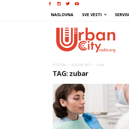
NASLOVNA
SVE VESTI
SERVIS
Urban
City
POČETNA
KLJUČNE REČI
Zubar
TAG: zubar