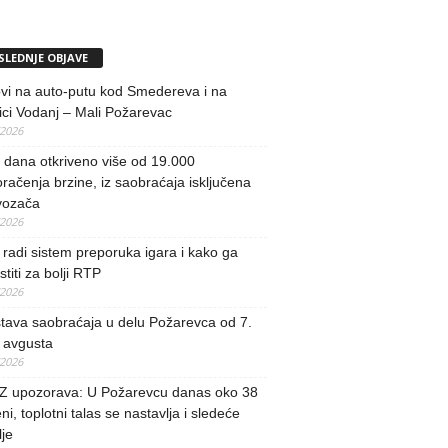
SLEDNJE OBJAVE
vi na auto-putu kod Smedereva i na
ci Vodanj – Mali Požarevac
/2026
i dana otkriveno više od 19.000
račenja brzine, iz saobraćaja isključena
vozača
/2026
radi sistem preporuka igara i kako ga
stiti za bolji RTP
/2026
tava saobraćaja u delu Požarevca od 7.
 avgusta
/2026
 upozorava: U Požarevcu danas oko 38
ni, toplotni talas se nastavlja i sledeće
je