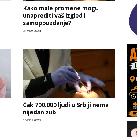
Kako male promene mogu
unaprediti vaš izgled i
samopouzdanje?
31/12/2024
Čak 700.000 ljudi u Srbiji nema
nijedan zub
15/11/2023