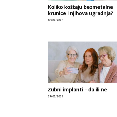
Koliko koštaju bezmetalne
krunice i njihova ugradnja?
06/02/2026
Zubni implanti – da ili ne
27/05/2024