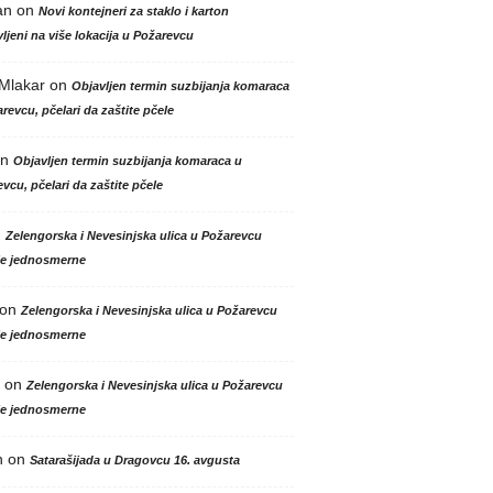
an
on
Novi kontejneri za staklo i karton
ljeni na više lokacija u Požarevcu
 Mlakar
on
Objavljen termin suzbijanja komaraca
revcu, pčelari da zaštite pčele
n
Objavljen termin suzbijanja komaraca u
vcu, pčelari da zaštite pčele
n
Zelengorska i Nevesinjska ulica u Požarevcu
le jednosmerne
on
Zelengorska i Nevesinjska ulica u Požarevcu
le jednosmerne
on
Zelengorska i Nevesinjska ulica u Požarevcu
le jednosmerne
n
on
Satarašijada u Dragovcu 16. avgusta