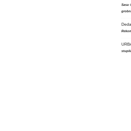
Sasa
grobni
Ded
Rekon
URB
stupi