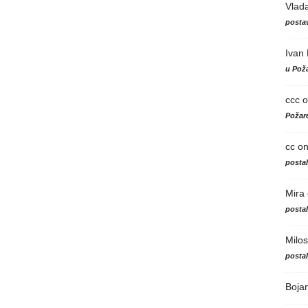
Vlad
postav
Ivan
u Poža
ccc
o
Požare
cc
o
posta
Mira
posta
Milos
posta
Boja