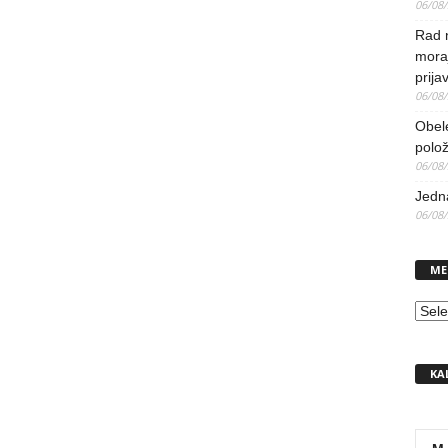
06/08
Rad 
mora
prija
06/08
Obel
polo
06/08
Jedna
06/08
ME
MEN
KA