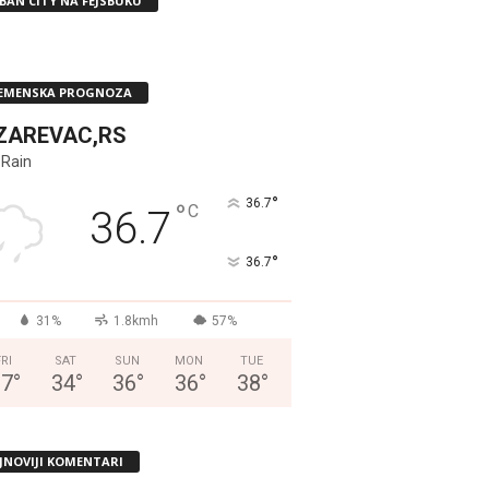
BAN CITY NA FEJSBUKU
EMENSKA PROGNOZA
ZAREVAC,RS
 Rain
°
36.7
°
C
36.7
°
36.7
31%
1.8kmh
57%
FRI
SAT
SUN
MON
TUE
37
°
34
°
36
°
36
°
38
°
JNOVIJI KOMENTARI