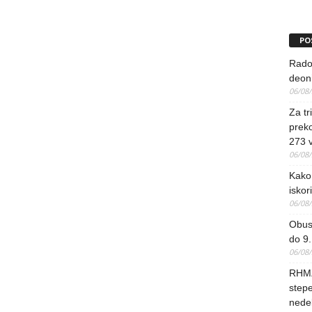
PO
Rado
deoni
06/08
Za tr
preko
273 
06/08
Kako 
iskori
06/08
Obus
do 9.
06/08
RHMZ
stepe
nedel