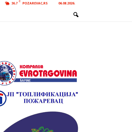
C
POZAREVAC,RS
06.08.2026.
36.7