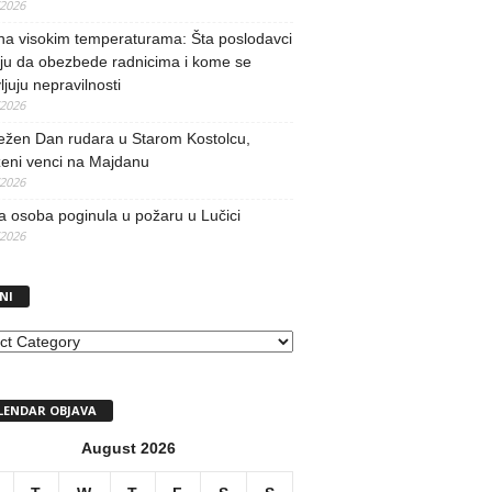
/2026
na visokim temperaturama: Šta poslodavci
ju da obezbede radnicima i kome se
vljuju nepravilnosti
/2026
ežen Dan rudara u Starom Kostolcu,
ženi venci na Majdanu
/2026
 osoba poginula u požaru u Lučici
/2026
NI
I
LENDAR OBJAVA
August 2026