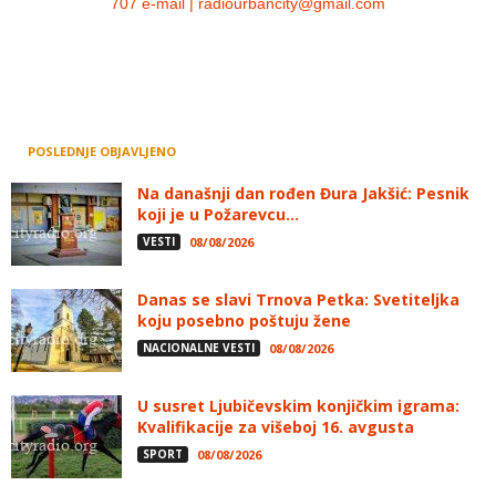
707 e-mail | radiourbancity@gmail.com
POSLEDNJE OBJAVLJENO
Na današnji dan rođen Đura Jakšić: Pesnik
koji je u Požarevcu...
VESTI
08/08/2026
Danas se slavi Trnova Petka: Svetiteljka
koju posebno poštuju žene
NACIONALNE VESTI
08/08/2026
U susret Ljubičevskim konjičkim igrama:
Kvalifikacije za višeboj 16. avgusta
SPORT
08/08/2026