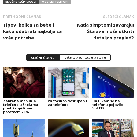
KLJUČNE REČI/TAGOVI
MOBILNI TELEFONI
PRETHODNI ČLANAK
SLEDEĆI ČLANAK
Tipovi kolica za bebe i
Kada simptomi zavaraju!
kako odabrati najbolja za
Šta sve može otkriti
vaše potrebe
detaljan pregled?
SLIČNI ČLANCI
VIŠE OD ISTOG AUTORA
Zabrana mobilnih
Photoshop dostupan i
Da li vam se na
telefona u školama
za telefone
telefonu pojavilo
pred Skupštinom
VoLTE?
početkom 2026.