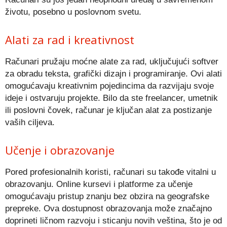
životu, posebno u poslovnom svetu.
Alati za rad i kreativnost
Računari pružaju moćne alate za rad, uključujući softver
za obradu teksta, grafički dizajn i programiranje. Ovi alati
omogućavaju kreativnim pojedincima da razvijaju svoje
ideje i ostvaruju projekte. Bilo da ste freelancer, umetnik
ili poslovni čovek, računar je ključan alat za postizanje
vaših ciljeva.
Učenje i obrazovanje
Pored profesionalnih koristi, računari su takođe vitalni u
obrazovanju. Online kursevi i platforme za učenje
omogućavaju pristup znanju bez obzira na geografske
prepreke. Ova dostupnost obrazovanja može značajno
doprineti ličnom razvoju i sticanju novih veština, što je od