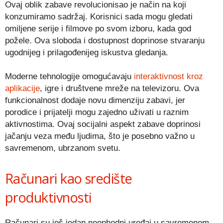
Ovaj oblik zabave revolucionisao je način na koji
konzumiramo sadržaj. Korisnici sada mogu gledati
omiljene serije i filmove po svom izboru, kada god
požele. Ova sloboda i dostupnost doprinose stvaranju
ugodnijeg i prilagođenijeg iskustva gledanja.
Moderne tehnologije omogućavaju
interaktivnost kroz
aplikacije
, igre i društvene mreže na televizoru. Ova
funkcionalnost dodaje novu dimenziju zabavi, jer
porodice i prijatelji mogu zajedno uživati u raznim
aktivnostima. Ovaj socijalni aspekt zabave doprinosi
jačanju veza među ljudima, što je posebno važno u
savremenom, ubrzanom svetu.
Računari kao središte
produktivnosti
Računari su još jedan neophodni uređaj u savremenom