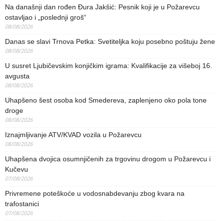
Na današnji dan rođen Đura Jakšić: Pesnik koji je u Požarevcu
ostavljao i „poslednji groš“
08/08/2026
Danas se slavi Trnova Petka: Svetiteljka koju posebno poštuju žene
08/08/2026
U susret Ljubičevskim konjičkim igrama: Kvalifikacije za višeboj 16.
avgusta
08/08/2026
Uhapšeno šest osoba kod Smedereva, zaplenjeno oko pola tone
droge
08/08/2026
Iznajmljivanje ATV/KVAD vozila u Požarevcu
08/08/2026
Uhapšena dvojica osumnjičenih za trgovinu drogom u Požarevcu i
Kučevu
07/08/2026
Privremene poteškoće u vodosnabdevanju zbog kvara na
trafostanici
07/08/2026