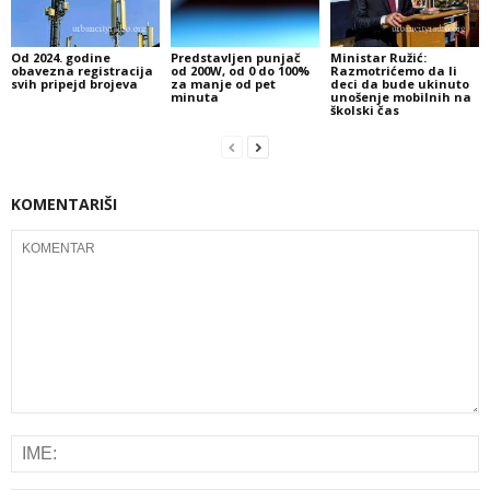
Od 2024. godine
Predstavljen punjač
Ministar Ružić:
obavezna registracija
od 200W, od 0 do 100%
Razmotrićemo da li
svih pripejd brojeva
za manje od pet
deci da bude ukinuto
minuta
unošenje mobilnih na
školski čas
KOMENTARIŠI