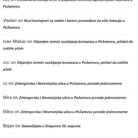
Požarevcu
Vladan
on
Novi kontejneri za staklo i karton postavljeni na više lokacija u
Požarevcu
Ivan Mlakar
on
Objavljen termin suzbijanja komaraca u Požarevcu, pčelari da
zaštite pčele
ccc
on
Objavljen termin suzbijanja komaraca u Požarevcu, pčelari da zaštite
pčele
cc
on
Zelengorska i Nevesinjska ulica u Požarevcu postale jednosmerne
Mira
on
Zelengorska i Nevesinjska ulica u Požarevcu postale jednosmerne
Milos
on
Zelengorska i Nevesinjska ulica u Požarevcu postale jednosmerne
Bojan
on
Satarašijada u Dragovcu 16. avgusta