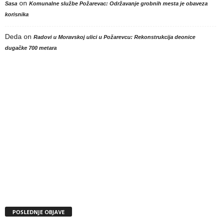
on
Sasa
Komunalne službe Požarevac: Održavanje grobnih mesta je obaveza
korisnika
Deda
on
Radovi u Moravskoj ulici u Požarevcu: Rekonstrukcija deonice
dugačke 700 metara
POSLEDNJE OBJAVE