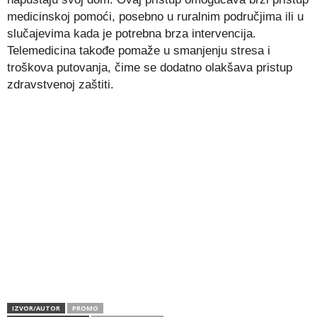
medicinskoj pomoći, posebno u ruralnim područjima ili u
slučajevima kada je potrebna brza intervencija.
Telemedicina takođe pomaže u smanjenju stresa i
troškova putovanja, čime se dodatno olakšava pristup
zdravstvenoj zaštiti.
IZVOR/AUTOR
PROMO