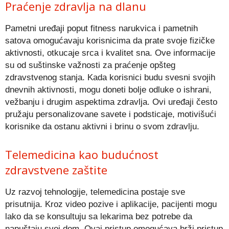
Praćenje zdravlja na dlanu
Pametni uređaji poput fitness narukvica i pametnih
satova omogućavaju korisnicima da prate svoje fizičke
aktivnosti, otkucaje srca i kvalitet sna. Ove informacije
su od suštinske važnosti za praćenje opšteg
zdravstvenog stanja. Kada korisnici budu svesni svojih
dnevnih aktivnosti, mogu doneti bolje odluke o ishrani,
vežbanju i drugim aspektima zdravlja. Ovi uređaji često
pružaju personalizovane savete i podsticaje, motivišući
korisnike da ostanu aktivni i brinu o svom zdravlju.
Telemedicina kao budućnost
zdravstvene zaštite
Uz razvoj tehnologije, telemedicina postaje sve
prisutnija. Kroz video pozive i aplikacije, pacijenti mogu
lako da se konsultuju sa lekarima bez potrebe da
napuštaju svoj dom. Ovaj pristup omogućava brži pristup