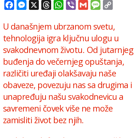
Facebook
Messenger
X
Threads
WhatsApp
Viber
Gmail
Messag
Copy
Link
U današnjem ubrzanom svetu,
tehnologija igra ključnu ulogu u
svakodnevnom životu. Od jutarnjeg
buđenja do večernjeg opuštanja,
različiti uređaji olakšavaju naše
obaveze, povezuju nas sa drugima i
unapređuju našu svakodnevicu a
savremeni čovek više ne može
zamisliti život bez njih.