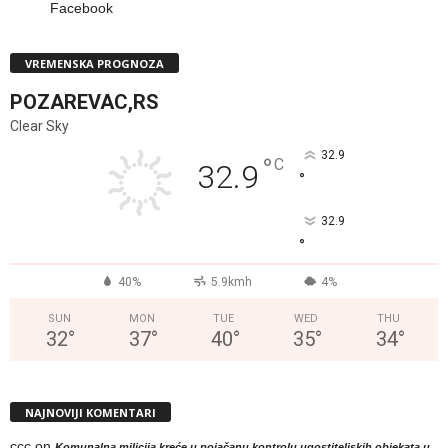
Facebook
VREMENSKA PROGNOZA
POZAREVAC,RS
Clear Sky
32.9
°
C
32.9
°
32.9
°
40%
5.9kmh
4%
SUN
MON
TUE
WED
THU
32
°
37
°
40
°
35
°
34
°
NAJNOVIJI KOMENTARI
ccc
on
Komunalna milicija kreće u pojačanu kontrolu ugostiteljskih objekata u