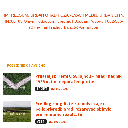
IMPRESSUM:
URBAN GRAD POŽAREVAC | MEDIJ: URBAN CITY,
IN000483 Glavni i odgovorni urednik | Bogdan Popović | 062/565-
707 e-mail | radiourbancity@gmail.com
POSLEDNJE OBJAVLJENO
Prijateljski remi u Svilajncu – Mladi Radnik
1926 ostao neporažen protiv...
SPORT
07/08/2026
Predlog rang-liste za podsticaje u
poljoprivredi: Grad Požarevac objavio
preliminarne rezultate
VESTI
07/08/2026