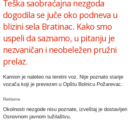
Teška saobraćajna nezgoda
dogodila se juče oko podneva u
blizini sela Bratinac. Kako smo
uspeli da saznamo, u pitanju je
nezvaničan i neobeležen pružni
prelaz.
Kamion je naleteo na teretni voz. Nije poznato stanje
vozača koji je prevezen u Opštu Bolnicu Požarevac.
Reklame
Okolnosti nezgode nisu poznate, izveštaj je dostavljen
Osnovnom javnom tužilaštvu.