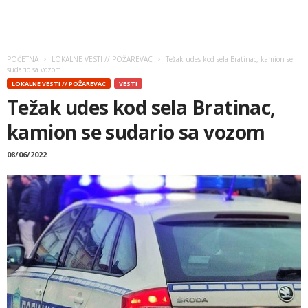
POČETNA
LOKALNE VESTI // POŽAREVAC
Težak udes kod sela Bratinac, kamion se
sudario sa vozom
LOKALNE VESTI // POŽAREVAC
VESTI
Težak udes kod sela Bratinac,
kamion se sudario sa vozom
08/06/2022