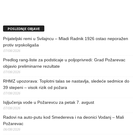
POSLEDNJE OBJAVE
Prijateljski remi u Svilajncu – Mladi Radnik 1926 ostao neporažen
protiv srpskoligaša
07/08/2026
Predlog rang-liste za podsticaje u poljoprivredi: Grad Požarevac
objavio preliminarne rezultate
07/08/2026
RHMZ upozorava: Toplotni talas se nastavlja, sledeće sedmice do
39 stepeni – visok rizik od požara
07/08/2026
Isjljučenja vode u Požarevcu za petak 7. avgust
07/08/2026
Radovi na auto-putu kod Smedereva i na deonici Vodanj – Mali
Požarevac
06/08/2026