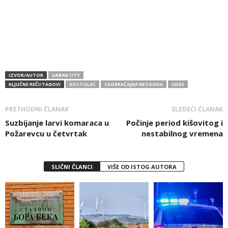
IZVOR/AUTOR
URBAN CITY
KLJUČNE REČI/TAGOVI
KOSTOLAC
SAOBRAĆAJNA NEZGODA
UDES
PRETHODNI ČLANAK
SLEDEĆI ČLANAK
Suzbijanje larvi komaraca u
Počinje period kišovitog i
Požarevcu u četvrtak
nestabilnog vremena
SLIČNI ČLANCI
VIŠE OD ISTOG AUTORA