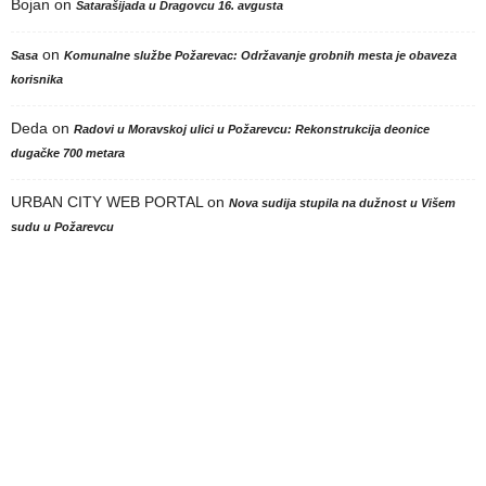
Bojan
on
Satarašijada u Dragovcu 16. avgusta
on
Sasa
Komunalne službe Požarevac: Održavanje grobnih mesta je obaveza
korisnika
Deda
on
Radovi u Moravskoj ulici u Požarevcu: Rekonstrukcija deonice
dugačke 700 metara
URBAN CITY WEB PORTAL
on
Nova sudija stupila na dužnost u Višem
sudu u Požarevcu