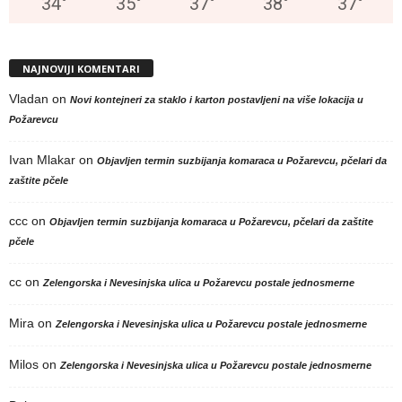
34
°
35
°
37
°
38
°
37
°
NAJNOVIJI KOMENTARI
Vladan
on
Novi kontejneri za staklo i karton postavljeni na više lokacija u
Požarevcu
Ivan Mlakar
on
Objavljen termin suzbijanja komaraca u Požarevcu, pčelari da
zaštite pčele
ccc
on
Objavljen termin suzbijanja komaraca u Požarevcu, pčelari da zaštite
pčele
cc
on
Zelengorska i Nevesinjska ulica u Požarevcu postale jednosmerne
Mira
on
Zelengorska i Nevesinjska ulica u Požarevcu postale jednosmerne
Milos
on
Zelengorska i Nevesinjska ulica u Požarevcu postale jednosmerne