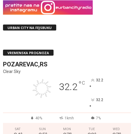
URBAN CITY NA FEJSBUKU
VREMENSKA PROGNOZA
POZAREVAC,RS
Clear Sky
32.2
°
C
32.2
°
32.2
°
40%
1kmh
7%
SAT
SUN
MON
TUE
WED