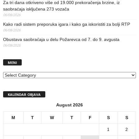
Za tri dana otkriveno više od 19.000 prekoračenja brzine, iz
saobraćaja isključena 273 vozača
06/08/2026
Kako radi sistem preporuka igara i kako ga iskoristiti za bolji RTP
06/08/2026
Obustava saobraćaja u delu Požarevca od 7. do 9. avgusta
06/08/2026
MENI
MENI
KALENDAR OBJAVA
August 2026
M
T
W
T
F
S
S
1
2