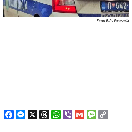
Foto: B.P / ilustracija
Facebook
Messenger
X
Threads
WhatsApp
Viber
Gmail
Messag
Copy
Link