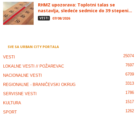
RHMZ upozorava: Toplotni talas se
nastavlja, sledeće sedmice do 39 stepeni...
VESTI
07/08/2026
SVE SA URBAN CITY PORTALA
25074
VESTI
7697
LOKALNE VESTI // POŽAREVAC
6709
NACIONALNE VESTI
3313
REGIONALNE - BRANIČEVSKI OKRUG
1786
SERVISNE VESTI
1517
KULTURA
1262
SPORT