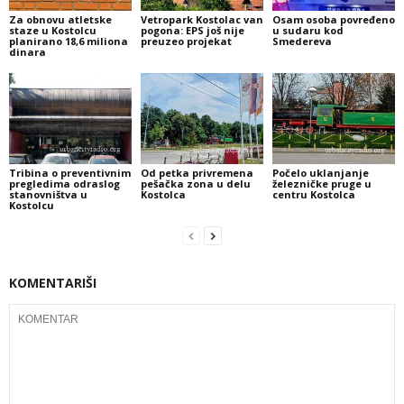
Za obnovu atletske
Vetropark Kostolac van
Osam osoba povređeno
staze u Kostolcu
pogona: EPS još nije
u sudaru kod
planirano 18,6 miliona
preuzeo projekat
Smedereva
dinara
Tribina o preventivnim
Od petka privremena
Počelo uklanjanje
pregledima odraslog
pešačka zona u delu
železničke pruge u
stanovništva u
Kostolca
centru Kostolca
Kostolcu
KOMENTARIŠI