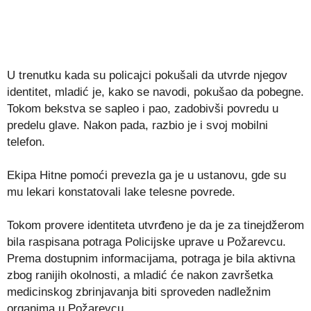
U trenutku kada su policajci pokušali da utvrde njegov
identitet, mladić je, kako se navodi, pokušao da pobegne.
Tokom bekstva se sapleo i pao, zadobivši povredu u
predelu glave. Nakon pada, razbio je i svoj mobilni
telefon.
Ekipa Hitne pomoći prevezla ga je u ustanovu, gde su
mu lekari konstatovali lake telesne povrede.
Tokom provere identiteta utvrđeno je da je za tinejdžerom
bila raspisana potraga Policijske uprave u Požarevcu.
Prema dostupnim informacijama, potraga je bila aktivna
zbog ranijih okolnosti, a mladić će nakon završetka
medicinskog zbrinjavanja biti sproveden nadležnim
organima u Požarevcu.