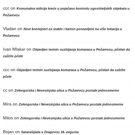
ccc
on
Komunalna milicija kreće u pojačanu kontrolu ugostiteljskih objekata u
Požarevcu
Vladan
on
Novi kontejneri za staklo i karton postavljeni na više lokacija u
Požarevcu
Ivan Mlakar
on
Objavljen termin suzbijanja komaraca u Požarevcu, pčelari da
zaštite pčele
ccc
on
Objavljen termin suzbijanja komaraca u Požarevcu, pčelari da zaštite
pčele
cc
on
Zelengorska i Nevesinjska ulica u Požarevcu postale jednosmerne
Mira
on
Zelengorska i Nevesinjska ulica u Požarevcu postale jednosmerne
Milos
on
Zelengorska i Nevesinjska ulica u Požarevcu postale jednosmerne
Bojan
on
Satarašijada u Dragovcu 16. avgusta