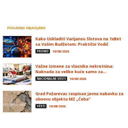
POSLEDNJE OBJAVLJENO
Kako Uskladiti Varijansu Slotova na 1xBet
sa Vašim Budžetom: Praktični Vodič
PROMO
10/08/2026
Važne izmene za vlasnike nekretnina:
Naknada za velike kuće samo za...
NACIONALNE VESTI
10/08/2026
Grad Požarevac raspisao javnu nabavku za
obnovu objekta MZ „Ćeba“
VESTI
10/08/2026