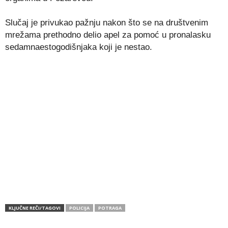
Slučaj je privukao pažnju nakon što se na društvenim
mrežama prethodno delio apel za pomoć u pronalasku
sedamnaestogodišnjaka koji je nestao.
KLJUČNE REČI/TAGOVI
POLICIJA
POTRAGA