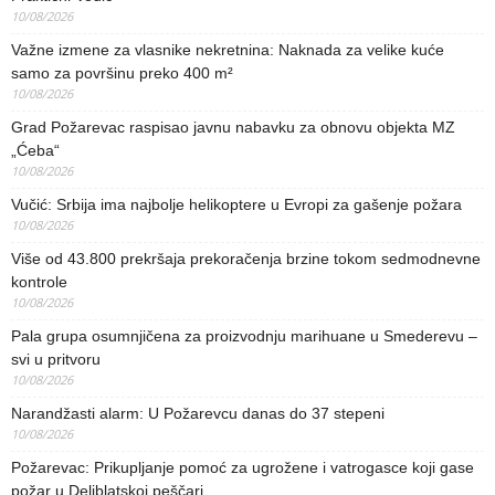
10/08/2026
Važne izmene za vlasnike nekretnina: Naknada za velike kuće
samo za površinu preko 400 m²
10/08/2026
Grad Požarevac raspisao javnu nabavku za obnovu objekta MZ
„Ćeba“
10/08/2026
Vučić: Srbija ima najbolje helikoptere u Evropi za gašenje požara
10/08/2026
Više od 43.800 prekršaja prekoračenja brzine tokom sedmodnevne
kontrole
10/08/2026
Pala grupa osumnjičena za proizvodnju marihuane u Smederevu –
svi u pritvoru
10/08/2026
Narandžasti alarm: U Požarevcu danas do 37 stepeni
10/08/2026
Požarevac: Prikupljanje pomoć za ugrožene i vatrogasce koji gase
požar u Deliblatskoj peščari