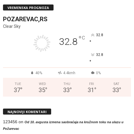
VREMENSKA PROGNOZA
POZAREVAC,RS
Clear Sky
32.8
°
C
32.8
°
32.8
°
40%
4.4kmh
0%
TUE
WED
THU
FRI
SAT
37
°
35
°
33
°
31
°
33
°
NAJNOVIJI KOMENTARI
123456
on
Od 10. avgusta izmena saobraćaja na kružnom toku na ulazu u
Požarevac