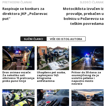
PRETHODNI ČLANAK
SLEDEĆI ČLANAK
Raspisuje se konkurs za
Motociklista izvučen iz
direktora JKP „Požarevac
provalije, prebačen u
put“
bolnicu u Požarevcu sa
teškim povredama
SLIČNI ČLANCI
VIŠE OD ISTOG AUTORA
Dron snimao vozače:
Uhapšeno pet osoba,
Pritvor do 30 dana za
Za nekoliko sati
zaplenjeno 14,5
osumnjičenog da je
otkriveno 15 preticanja
kilograma
usmrtio pešaka i
preko pune linije
amfetamina
napustio mesto
nesreće