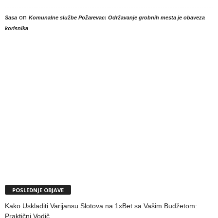
on
Sasa
Komunalne službe Požarevac: Održavanje grobnih mesta je obaveza
korisnika
POSLEDNJE OBJAVE
Kako Uskladiti Varijansu Slotova na 1xBet sa Vašim Budžetom:
Praktični Vodič