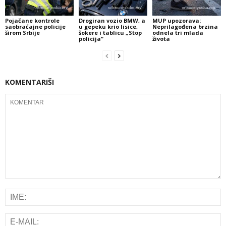
Pojačane kontrole
Drogiran vozio BMW, a
MUP upozorava:
saobraćajne policije
u gepeku krio lisice,
Neprilagođena brzina
širom Srbije
šokere i tablicu „Stop
odnela tri mlada
policija“
života
KOMENTARIŠI