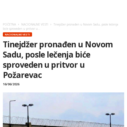
POČETNA
NACIONALNE VESTI
Tinejdžer pronađen u Novom Sadu, posle lečenja
biće sproveden u pritvor u...
NACIONALNE VESTI
Tinejdžer pronađen u Novom
Sadu, posle lečenja biće
sproveden u pritvor u
Požarevac
16/06/2026