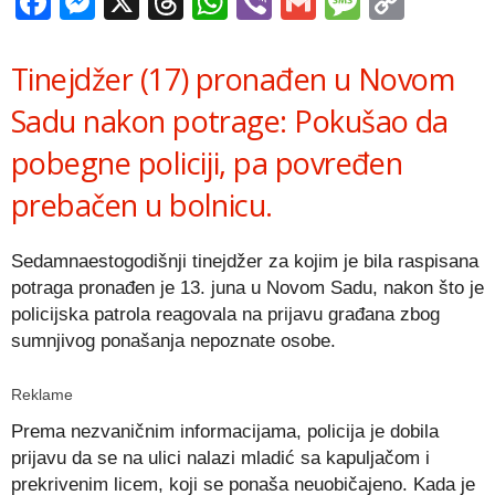
Facebook
Messenger
X
Threads
WhatsApp
Viber
Gmail
Messag
Copy
Link
Tinejdžer (17) pronađen u Novom
Sadu nakon potrage: Pokušao da
pobegne policiji, pa povređen
prebačen u bolnicu.
Sedamnaestogodišnji tinejdžer za kojim je bila raspisana
potraga pronađen je 13. juna u Novom Sadu, nakon što je
policijska patrola reagovala na prijavu građana zbog
sumnjivog ponašanja nepoznate osobe.
Reklame
Prema nezvaničnim informacijama, policija je dobila
prijavu da se na ulici nalazi mladić sa kapuljačom i
prekrivenim licem, koji se ponaša neuobičajeno. Kada je