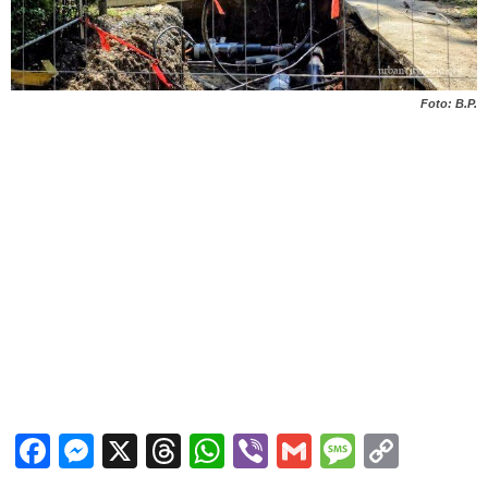
Foto: B.P.
Facebook
Messenger
X
Threads
WhatsApp
Viber
Gmail
Messag
Copy
Link