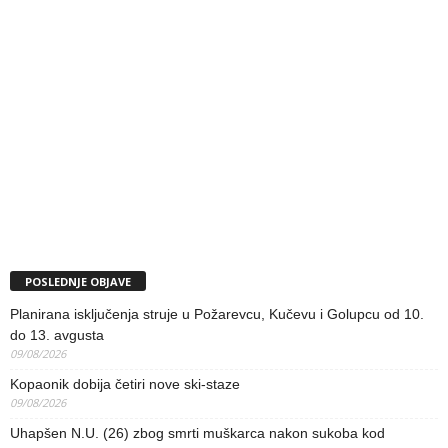
POSLEDNJE OBJAVE
Planirana isključenja struje u Požarevcu, Kučevu i Golupcu od 10.
do 13. avgusta
09/08/2026
Kopaonik dobija četiri nove ski-staze
09/08/2026
Uhapšen N.U. (26) zbog smrti muškarca nakon sukoba kod