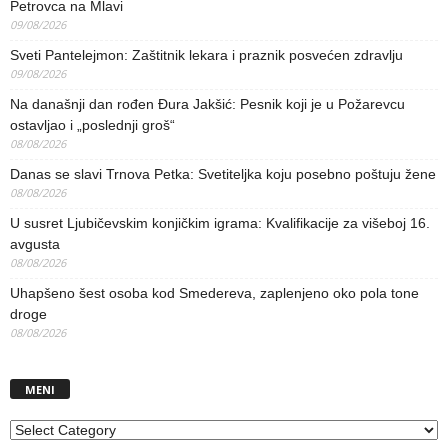
Petrovca na Mlavi
09/08/2026
Sveti Pantelejmon: Zaštitnik lekara i praznik posvećen zdravlju
09/08/2026
Na današnji dan rođen Đura Jakšić: Pesnik koji je u Požarevcu
ostavljao i „poslednji groš“
08/08/2026
Danas se slavi Trnova Petka: Svetiteljka koju posebno poštuju žene
08/08/2026
U susret Ljubičevskim konjičkim igrama: Kvalifikacije za višeboj 16.
avgusta
08/08/2026
Uhapšeno šest osoba kod Smedereva, zaplenjeno oko pola tone
droge
08/08/2026
MENI
MENI