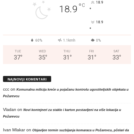
18.9
°
C
18.9
°
18.9
°
60%
1.1kmh
0%
TUE
WED
THU
FRI
SAT
37
°
35
°
31
°
31
°
33
°
NAJNOVIJI KOMENTARI
ccc
on
Komunalna milicija kreće u pojačanu kontrolu ugostiteljskih objekata u
Požarevcu
Vladan
on
Novi kontejneri za staklo i karton postavljeni na više lokacija u
Požarevcu
Ivan Mlakar
on
Objavljen termin suzbijanja komaraca u Požarevcu, pčelari da