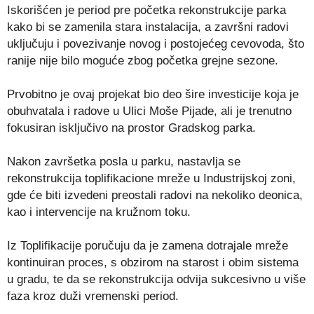
Iskorišćen je period pre početka rekonstrukcije parka
kako bi se zamenila stara instalacija, a završni radovi
uključuju i povezivanje novog i postojećeg cevovoda, što
ranije nije bilo moguće zbog početka grejne sezone.
Prvobitno je ovaj projekat bio deo šire investicije koja je
obuhvatala i radove u Ulici Moše Pijade, ali je trenutno
fokusiran isključivo na prostor Gradskog parka.
Nakon završetka posla u parku, nastavlja se
rekonstrukcija toplifikacione mreže u Industrijskoj zoni,
gde će biti izvedeni preostali radovi na nekoliko deonica,
kao i intervencije na kružnom toku.
Iz Toplifikacije poručuju da je zamena dotrajale mreže
kontinuiran proces, s obzirom na starost i obim sistema
u gradu, te da se rekonstrukcija odvija sukcesivno u više
faza kroz duži vremenski period.