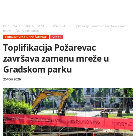
POČETNA
LOKALNE VESTI // POŽAREVAC
Toplifikacija Požarevac završava zamenu
mreže u Gradskom parku
LOKALNE VESTI // POŽAREVAC
VESTI
Toplifikacija Požarevac
završava zamenu mreže u
Gradskom parku
25/06/2026