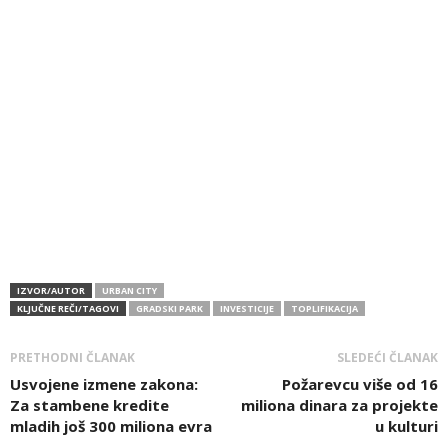
IZVOR/AUTOR
URBAN CITY
KLJUČNE REČI/TAGOVI
GRADSKI PARK
INVESTICIJE
TOPLIFIKACIJA
PRETHODNI ČLANAK
SLEDEĆI ČLANAK
Usvojene izmene zakona:
Požarevcu više od 16
Za stambene kredite
miliona dinara za projekte
mladih još 300 miliona evra
u kulturi