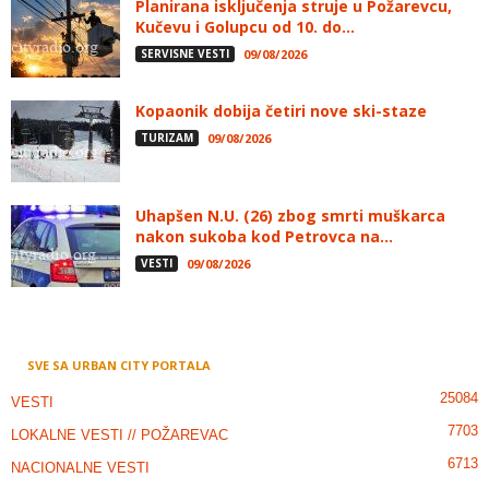
Planirana isključenja struje u Požarevcu,
Kučevu i Golupcu od 10. do...
SERVISNE VESTI
09/08/2026
Kopaonik dobija četiri nove ski-staze
TURIZAM
09/08/2026
Uhapšen N.U. (26) zbog smrti muškarca
nakon sukoba kod Petrovca na...
VESTI
09/08/2026
SVE SA URBAN CITY PORTALA
25084
VESTI
7703
LOKALNE VESTI // POŽAREVAC
6713
NACIONALNE VESTI