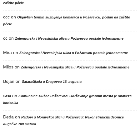
zaštite pčele
ccc
on
Objavljen termin suzbijanja komaraca u Požarevcu, pčelari da zaštite
pčele
cc
on
Zelengorska i Nevesinjska ulica u Požarevcu postale jednosmerne
Mira
on
Zelengorska i Nevesinjska ulica u Požarevcu postale jednosmerne
Milos
on
Zelengorska i Nevesinjska ulica u Požarevcu postale jednosmerne
Bojan
on
Satarašijada u Dragovcu 16. avgusta
on
Sasa
Komunalne službe Požarevac: Održavanje grobnih mesta je obaveza
korisnika
Deda
on
Radovi u Moravskoj ulici u Požarevcu: Rekonstrukcija deonice
dugačke 700 metara