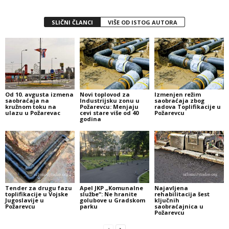
SLIČNI ČLANCI
VIŠE OD ISTOG AUTORA
Od 10. avgusta izmena
Novi toplovod za
Izmenjen režim
saobraćaja na
Industrijsku zonu u
saobraćaja zbog
kružnom toku na
Požarevcu: Menjaju
radova Toplifikacije u
ulazu u Požarevac
cevi stare više od 40
Požarevcu
godina
Tender za drugu fazu
Apel JKP „Komunalne
Najavljena
toplifikacije u Vojske
službe“: Ne hranite
rehabilitacija šest
Jugoslavije u
golubove u Gradskom
ključnih
Požarevcu
parku
saobraćajnica u
Požarevcu