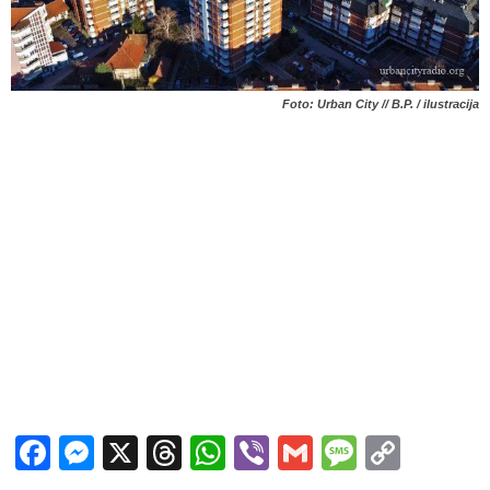
Foto: Urban City // B.P. / ilustracija
Facebook
Messenger
X
Threads
WhatsApp
Viber
Gmail
Messag
Copy
Link