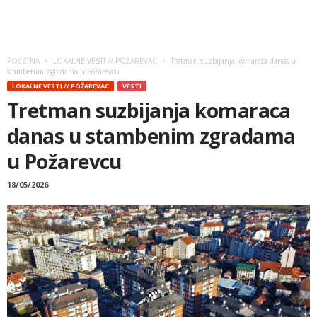
POČETNA
LOKALNE VESTI // POŽAREVAC
Tretman suzbijanja komaraca danas u
stambenim zgradama u Požarevcu
LOKALNE VESTI // POŽAREVAC
VESTI
Tretman suzbijanja komaraca
danas u stambenim zgradama
u Požarevcu
18/05/2026