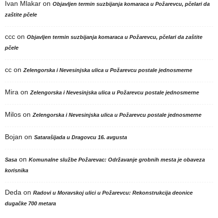
Ivan Mlakar
on
Objavljen termin suzbijanja komaraca u Požarevcu, pčelari da
zaštite pčele
ccc
on
Objavljen termin suzbijanja komaraca u Požarevcu, pčelari da zaštite
pčele
cc
on
Zelengorska i Nevesinjska ulica u Požarevcu postale jednosmerne
Mira
on
Zelengorska i Nevesinjska ulica u Požarevcu postale jednosmerne
Milos
on
Zelengorska i Nevesinjska ulica u Požarevcu postale jednosmerne
Bojan
on
Satarašijada u Dragovcu 16. avgusta
on
Sasa
Komunalne službe Požarevac: Održavanje grobnih mesta je obaveza
korisnika
Deda
on
Radovi u Moravskoj ulici u Požarevcu: Rekonstrukcija deonice
dugačke 700 metara