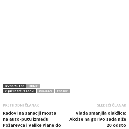
IZVOR/AUTOR
RHMZ
KLJUČNE REČI/TAGOVI
KOMARCI
ZGRADE
PRETHODNI ČLANAK
SLEDEĆI ČLANAK
Radovi na sanaciji mosta
Vlada smanjila olakšice:
na auto-putu između
Akcize na gorivo sada niže
Požarevca i Velike Plane do
20 odsto