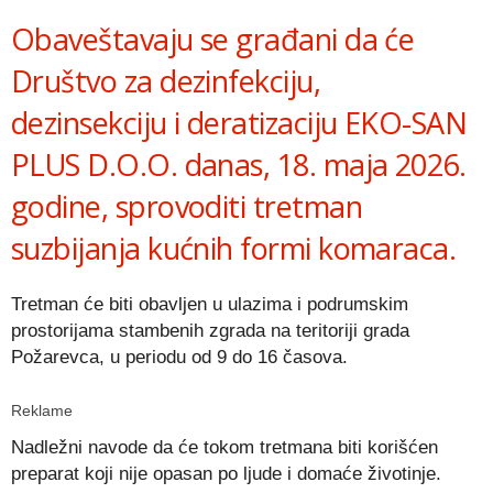
Obaveštavaju se građani da će
Društvo za dezinfekciju,
dezinsekciju i deratizaciju EKO-SAN
PLUS D.O.O. danas, 18. maja 2026.
godine, sprovoditi tretman
suzbijanja kućnih formi komaraca.
Tretman će biti obavljen u ulazima i podrumskim
prostorijama stambenih zgrada na teritoriji grada
Požarevca, u periodu od 9 do 16 časova.
Reklame
Nadležni navode da će tokom tretmana biti korišćen
preparat koji nije opasan po ljude i domaće životinje.