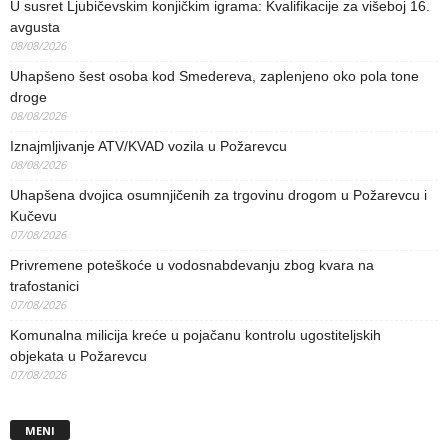
U susret Ljubičevskim konjičkim igrama: Kvalifikacije za višeboj 16.
avgusta
08/08/2026
Uhapšeno šest osoba kod Smedereva, zaplenjeno oko pola tone
droge
08/08/2026
Iznajmljivanje ATV/KVAD vozila u Požarevcu
08/08/2026
Uhapšena dvojica osumnjičenih za trgovinu drogom u Požarevcu i
Kučevu
07/08/2026
Privremene poteškoće u vodosnabdevanju zbog kvara na
trafostanici
07/08/2026
Komunalna milicija kreće u pojačanu kontrolu ugostiteljskih
objekata u Požarevcu
07/08/2026
MENI