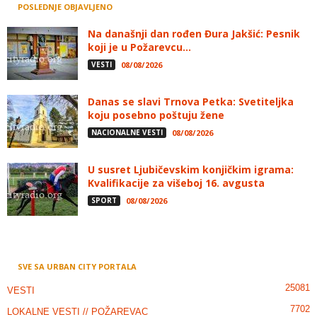
POSLEDNJE OBJAVLJENO
Na današnji dan rođen Đura Jakšić: Pesnik
koji je u Požarevcu...
VESTI
08/08/2026
Danas se slavi Trnova Petka: Svetiteljka
koju posebno poštuju žene
NACIONALNE VESTI
08/08/2026
U susret Ljubičevskim konjičkim igrama:
Kvalifikacije za višeboj 16. avgusta
SPORT
08/08/2026
SVE SA URBAN CITY PORTALA
25081
VESTI
7702
LOKALNE VESTI // POŽAREVAC