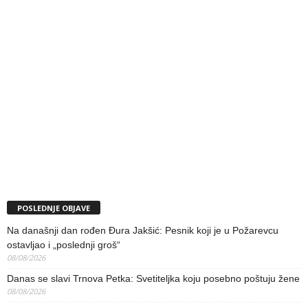
POSLEDNJE OBJAVE
Na današnji dan rođen Đura Jakšić: Pesnik koji je u Požarevcu
ostavljao i „poslednji groš“
08/08/2026
Danas se slavi Trnova Petka: Svetiteljka koju posebno poštuju žene
08/08/2026