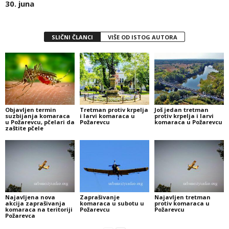
30. juna
SLIČNI ČLANCI
VIŠE OD ISTOG AUTORA
Objavljen termin
Tretman protiv krpelja
Još jedan tretman
suzbijanja komaraca
i larvi komaraca u
protiv krpelja i larvi
u Požarevcu, pčelari da
Požarevcu
komaraca u Požarevcu
zaštite pčele
Najavljena nova
Zaprašivanje
Najavljen tretman
akcija zaprašivanja
komaraca u subotu u
protiv komaraca u
komaraca na teritoriji
Požarevcu
Požarevcu
Požarevca