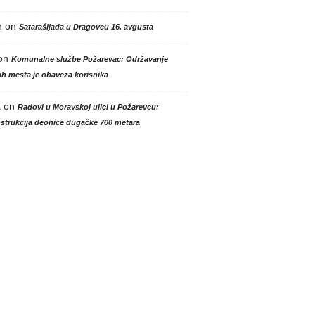
n
on
Satarašijada u Dragovcu 16. avgusta
on
Komunalne službe Požarevac: Održavanje
h mesta je obaveza korisnika
a
on
Radovi u Moravskoj ulici u Požarevcu:
strukcija deonice dugačke 700 metara