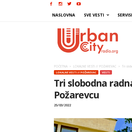
NASLOVNA
SVE VESTI
SERVIS
Urban
City
POČETNA
LOKALNE VESTI // POŽAREVAC
Tri slo
LOKALNE VESTI // POŽAREVAC
VESTI
Tri slobodna radn
Požarevcu
25/03/2022