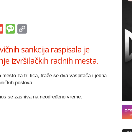
s
tsApp
iber
Gmail
Message
Copy
Link
vičnih sankcija raspisala je
e izvršilačkih radnih mesta.
mesto za tri lica, traže se dva vaspitača i jedna
ničkih poslova.
nos se zasniva na neodređeno vreme.