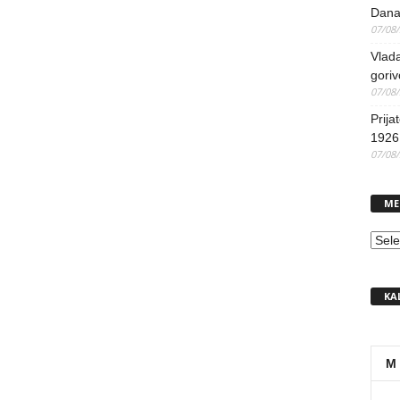
Dana
07/08
Vlada
goriv
07/08
Prija
1926 
07/08
ME
MEN
KA
M