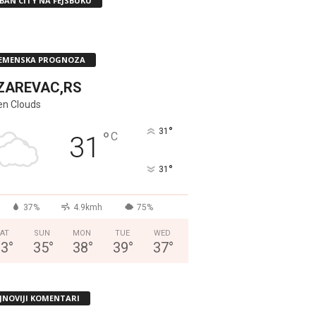
BAN CITY NA FEJSBUKU
EMENSKA PROGNOZA
ZAREVAC,RS
en Clouds
°
31
°
C
31
°
31
37%
4.9kmh
75%
AT
SUN
MON
TUE
WED
33
°
35
°
38
°
39
°
37
°
JNOVIJI KOMENTARI