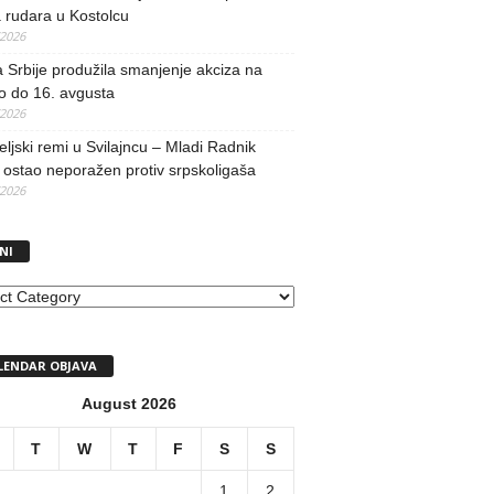
 rudara u Kostolcu
/2026
 Srbije produžila smanjenje akciza na
o do 16. avgusta
/2026
teljski remi u Svilajncu – Mladi Radnik
ostao neporažen protiv srpskoligaša
/2026
NI
I
LENDAR OBJAVA
August 2026
T
W
T
F
S
S
1
2