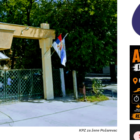
KPZ za žene Požarevac