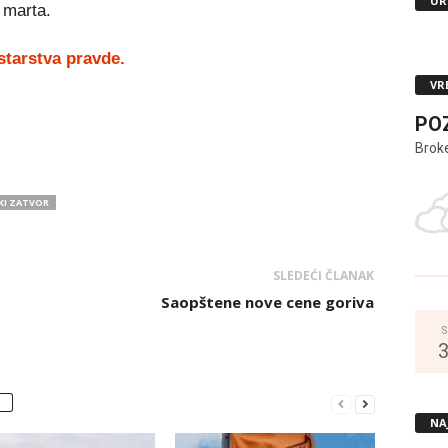
UR
 marta.
starstva pravde.
VR
PO
Brok
KI ZATVOR
SLEDEĆI ČLANAK
Saopštene nove cene goriva
S
NA