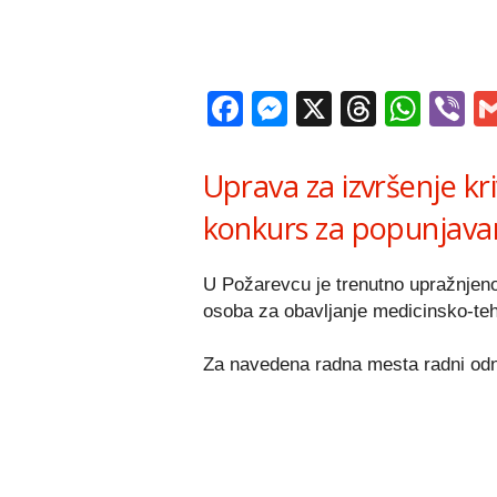
Facebook
Messenger
X
Thread
Wha
V
Uprava za izvršenje kri
konkurs za popunjavanj
U Požarevcu je trenutno upražnjeno 
osoba za obavljanje medicinsko-teh
Za navedena radna mesta radni od