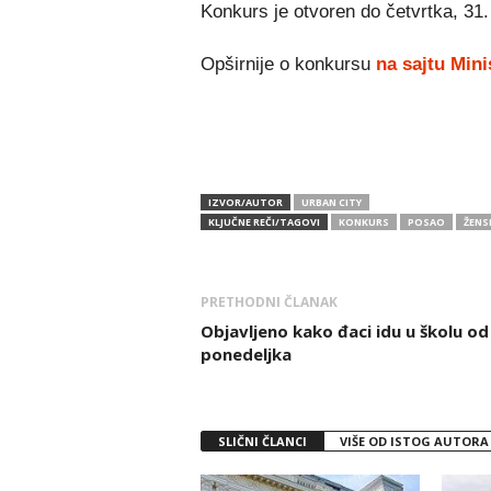
Konkurs je otvoren do četvrtka, 31.
Opširnije o konkursu
na sajtu Mini
IZVOR/AUTOR
URBAN CITY
KLJUČNE REČI/TAGOVI
KONKURS
POSAO
ŽENS
PRETHODNI ČLANAK
Objavljeno kako đaci idu u školu od
ponedeljka
SLIČNI ČLANCI
VIŠE OD ISTOG AUTORA