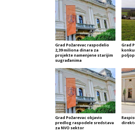
Grad Požarevac raspodelio
Grad P
2,39 miliona dinara za
konkur
projekte namenjene starijim
poljop
sugrađanima
Grad Požarevac objavio
Raspis
predlog raspodele sredstava
direkt
za NVO sektor