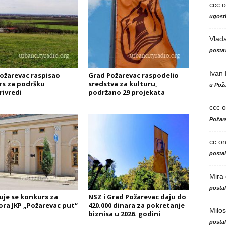
ccc
o
ugosti
Vlad
postav
Ivan
ožarevac raspisao
Grad Požarevac raspodelio
s za podršku
sredstva za kulturu,
u Poža
rivredi
podržano 29 projekata
ccc
o
Požare
cc
o
posta
Mira
posta
uje se konkurs za
NSZ i Grad Požarevac daju do
ora JKP „Požarevac put“
420.000 dinara za pokretanje
Milos
biznisa u 2026. godini
posta