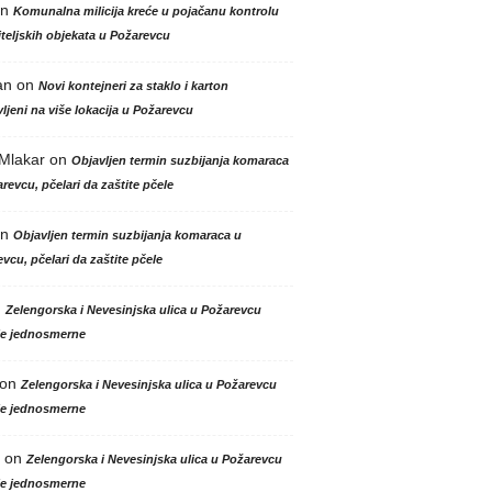
n
Komunalna milicija kreće u pojačanu kontrolu
teljskih objekata u Požarevcu
an
on
Novi kontejneri za staklo i karton
ljeni na više lokacija u Požarevcu
 Mlakar
on
Objavljen termin suzbijanja komaraca
revcu, pčelari da zaštite pčele
n
Objavljen termin suzbijanja komaraca u
vcu, pčelari da zaštite pčele
n
Zelengorska i Nevesinjska ulica u Požarevcu
le jednosmerne
on
Zelengorska i Nevesinjska ulica u Požarevcu
le jednosmerne
on
Zelengorska i Nevesinjska ulica u Požarevcu
le jednosmerne