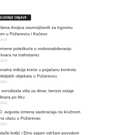
SLEDNJE OBJAVE
ena dvojica osumnjičenih za trgovinu
om u Požarevcu i Kučevu
/2026
remene poteškoće u vodosnabdevanju
kvara na trafostanici
/2026
alna milicija kreće u pojačanu kontrolu
iteljskih objekata u Požarevcu
/2026
evrodizela viša za dinar, benzin ostaje
inara po litru
/2026
0. avgusta izmena saobraćaja na kružnom
 na ulazu u Požarevac
/2026
lački kotlić i Etno sajam održani povodom