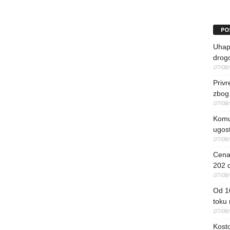
PO
Uhapš
drog
07/08
Priv
zbog 
07/08
Komun
ugost
07/08
Cena 
202 d
07/08
Od 1
toku
07/08
Kosto