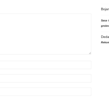
Boja
Sasa
grobni
Ded
Rekon