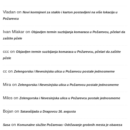
Vladan
on
Novi kontejneri za staklo i karton postavljeni na više lokacija u
Požarevcu
Ivan Mlakar
on
Objavljen termin suzbijanja komaraca u Požarevcu, pčelari da
zaštite pčele
ccc
on
Objavljen termin suzbijanja komaraca u Požarevcu, pčelari da zaštite
pčele
cc
on
Zelengorska i Nevesinjska ulica u Požarevcu postale jednosmerne
Mira
on
Zelengorska i Nevesinjska ulica u Požarevcu postale jednosmerne
Milos
on
Zelengorska i Nevesinjska ulica u Požarevcu postale jednosmerne
Bojan
on
Satarašijada u Dragovcu 16. avgusta
on
Sasa
Komunalne službe Požarevac: Održavanje grobnih mesta je obaveza