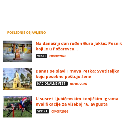
POSLEDNJE OBJAVLJENO
Na današnji dan rođen Đura Jakšić: Pesnik
koji je u Požarevcu...
VESTI
08/08/2026
Danas se slavi Trnova Petka: Svetiteljka
koju posebno poštuju žene
NACIONALNE VESTI
08/08/2026
U susret Ljubičevskim konjičkim igrama:
Kvalifikacije za višeboj 16. avgusta
SPORT
08/08/2026