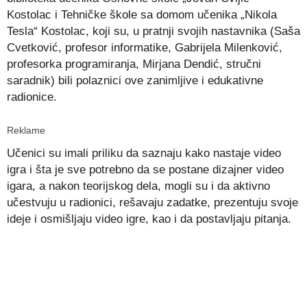
Kostolac i Tehničke škole sa domom učenika „Nikola
Tesla“ Kostolac, koji su, u pratnji svojih nastavnika (Saša
Cvetković, profesor informatike, Gabrijela Milenković,
profesorka programiranja, Mirjana Dendić, stručni
saradnik) bili polaznici ove zanimljive i edukativne
radionice.
Reklame
Učenici su imali priliku da saznaju kako nastaje video
igra i šta je sve potrebno da se postane dizajner video
igara, a nakon teorijskog dela, mogli su i da aktivno
učestvuju u radionici, rešavaju zadatke, prezentuju svoje
ideje i osmišljaju video igre, kao i da postavljaju pitanja.