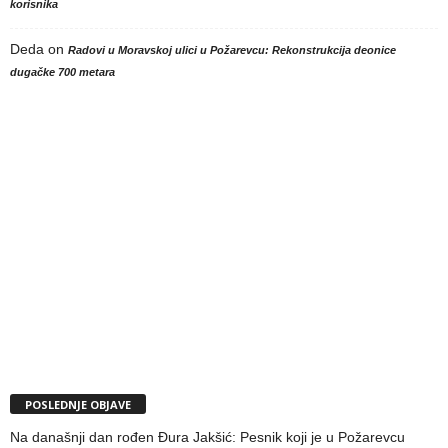
korisnika
Deda
on
Radovi u Moravskoj ulici u Požarevcu: Rekonstrukcija deonice
dugačke 700 metara
POSLEDNJE OBJAVE
Na današnji dan rođen Đura Jakšić: Pesnik koji je u Požarevcu