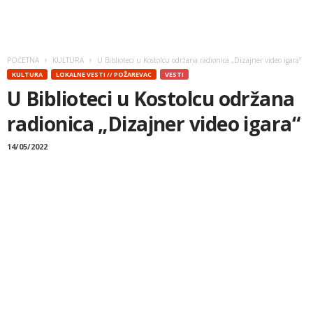
POČETNA
KULTURA
U Biblioteci u Kostolcu održana radionica „Dizajner video igara“
KULTURA
LOKALNE VESTI // POŽAREVAC
VESTI
U Biblioteci u Kostolcu održana
radionica „Dizajner video igara“
14/05/2022