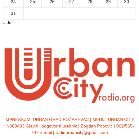
24
25
26
27
28
29
30
31
« Jul
IMPRESSUM:
URBAN GRAD POŽAREVAC | MEDIJ: URBAN CITY,
IN000483 Glavni i odgovorni urednik | Bogdan Popović | 062/565-
707 e-mail | radiourbancity@gmail.com