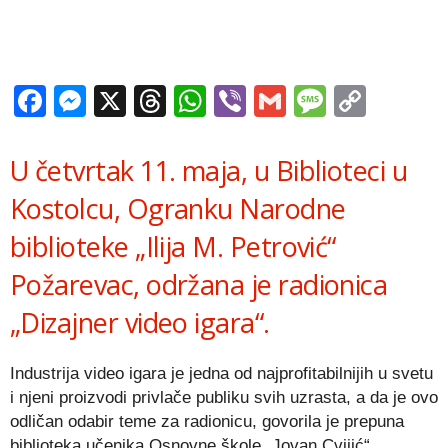
Facebook
Messenger
X
Threads
WhatsApp
Viber
Gmail
Messag
Copy
Link
U četvrtak 11. maja, u Biblioteci u
Kostolcu, Ogranku Narodne
biblioteke „Ilija M. Petrović“
Požarevac, održana je radionica
„Dizajner video igara“.
Industrija video igara je jedna od najprofitabilnijih u svetu
i njeni proizvodi privlače publiku svih uzrasta, a da je ovo
odličan odabir teme za radionicu, govorila je prepuna
biblioteka učenika Osnovne škole „Jovan Cvijić“