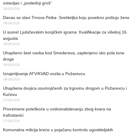
ostavljao i „poslednji groš“
08/08/2026
Danas se slavi Trnova Petka: Svetiteljka koju posebno poštuju žene
08/08/2026
U susret Ljubičevskim konjičkim igrama: Kvalifikacije za višeboj 16.
avgusta
08/08/2026
Uhapšeno šest osoba kod Smedereva, zaplenjeno oko pola tone
droge
08/08/2026
Iznajmljivanje ATV/KVAD vozila u Požarevcu
08/08/2026
Uhapšena dvojica osumnjičenih za trgovinu drogom u Požarevcu i
Kučevu
07/08/2026
Privremene poteškoće u vodosnabdevanju zbog kvara na
trafostanici
07/08/2026
Komunalna milicija kreće u pojačanu kontrolu ugostiteljskih