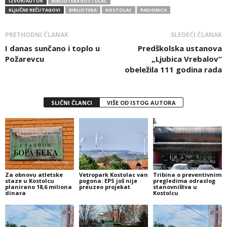
IZVOR/AUTOR
BIBLIOTEKA KOSTOLAC
KLJUČNE REČI/TAGOVI
BIBLIOTEKA
KOSTOLAC
RADIONICA
PRETHODNI ČLANAK
SLEDEĆI ČLANAK
I danas sunčano i toplo u
Predškolska ustanova
Požarevcu
„Ljubica Vrebalov“
obeležila 111 godina rada
SLIČNI ČLANCI
VIŠE OD ISTOG AUTORA
Za obnovu atletske
Vetropark Kostolac van
Tribina o preventivnim
staze u Kostolcu
pogona: EPS još nije
pregledima odraslog
planirano 18,6 miliona
preuzeo projekat
stanovništva u
dinara
Kostolcu