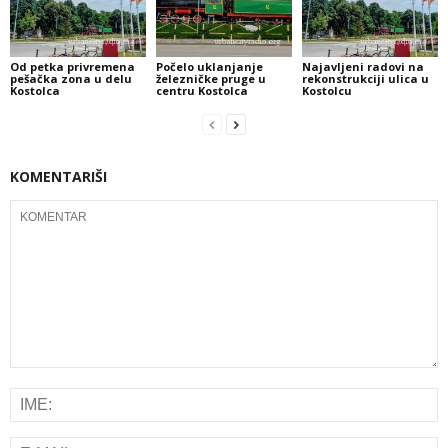
Od petka privremena
Počelo uklanjanje
Najavljeni radovi na
pešačka zona u delu
železničke pruge u
rekonstrukciji ulica u
Kostolca
centru Kostolca
Kostolcu
KOMENTARIŠI