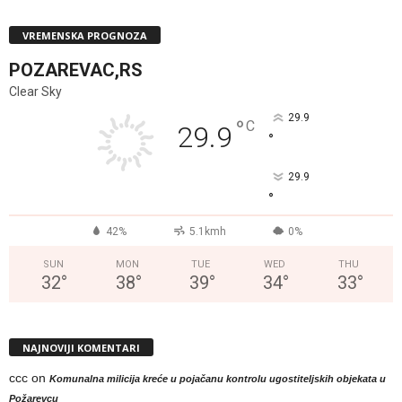
VREMENSKA PROGNOZA
POZAREVAC,RS
Clear Sky
29.9
°
C
29.9
°
29.9
°
42%
5.1kmh
0%
SUN
MON
TUE
WED
THU
32
°
38
°
39
°
34
°
33
°
NAJNOVIJI KOMENTARI
ccc
on
Komunalna milicija kreće u pojačanu kontrolu ugostiteljskih objekata u
Požarevcu