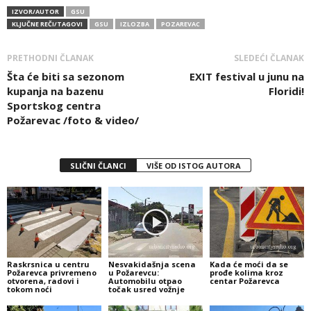
IZVOR/AUTOR
GSU
KLJUČNE REČI/TAGOVI
GSU
IZLOZBA
POZAREVAC
PRETHODNI ČLANAK
SLEDEĆI ČLANAK
Šta će biti sa sezonom
EXIT festival u junu na
kupanja na bazenu
Floridi!
Sportskog centra
Požarevac /foto & video/
SLIČNI ČLANCI
VIŠE OD ISTOG AUTORA
Raskrsnica u centru
Nesvakidašnja scena
Kada će moći da se
Požarevca privremeno
u Požarevcu:
prođe kolima kroz
otvorena, radovi i
Automobilu otpao
centar Požarevca
tokom noći
točak usred vožnje