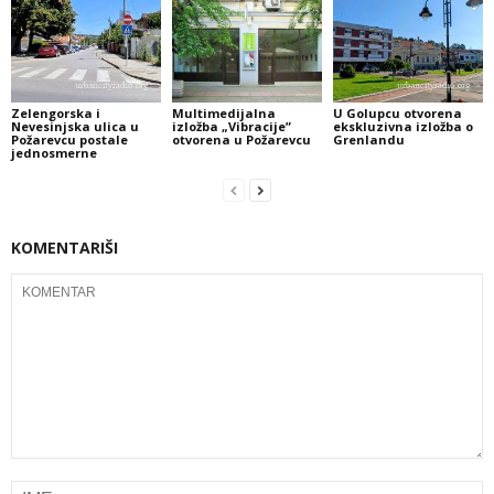
Zelengorska i
Multimedijalna
U Golupcu otvorena
Nevesinjska ulica u
izložba „Vibracije”
ekskluzivna izložba o
Požarevcu postale
otvorena u Požarevcu
Grenlandu
jednosmerne
KOMENTARIŠI