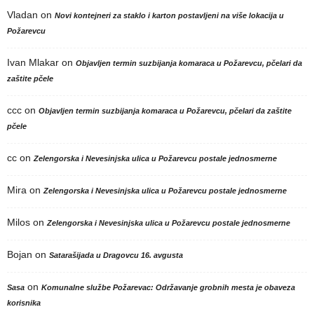
Vladan
on
Novi kontejneri za staklo i karton postavljeni na više lokacija u
Požarevcu
Ivan Mlakar
on
Objavljen termin suzbijanja komaraca u Požarevcu, pčelari da
zaštite pčele
ccc
on
Objavljen termin suzbijanja komaraca u Požarevcu, pčelari da zaštite
pčele
cc
on
Zelengorska i Nevesinjska ulica u Požarevcu postale jednosmerne
Mira
on
Zelengorska i Nevesinjska ulica u Požarevcu postale jednosmerne
Milos
on
Zelengorska i Nevesinjska ulica u Požarevcu postale jednosmerne
Bojan
on
Satarašijada u Dragovcu 16. avgusta
on
Sasa
Komunalne službe Požarevac: Održavanje grobnih mesta je obaveza
korisnika