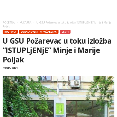
POČETNA
KULTURA
U GSU Požarevac u toku izložba “ISTUPLjENjE” Minje i Marije
Poljak
KULTURA
LOKALNE VESTI // POŽAREVAC
VESTI
U GSU Požarevac u toku izložba
“ISTUPLjENjE” Minje i Marije
Poljak
03/06/2021