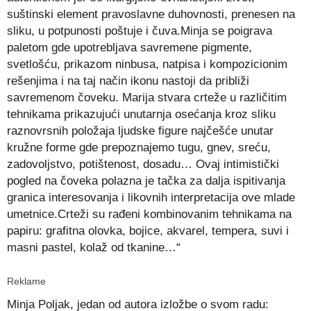
suštinski element pravoslavne duhovnosti, prenesen na
sliku, u potpunosti poštuje i čuva.Minja se poigrava
paletom gde upotrebljava savremene pigmente,
svetlošću, prikazom ninbusa, natpisa i kompozicionim
rešenjima i na taj način ikonu nastoji da približi
savremenom čoveku. Marija stvara crteže u različitim
tehnikama prikazujući unutarnja osećanja kroz sliku
raznovrsnih položaja ljudske figure najčešće unutar
kružne forme gde prepoznajemo tugu, gnev, sreću,
zadovoljstvo, potištenost, dosadu… Ovaj intimistički
pogled na čoveka polazna je tačka za dalja ispitivanja
granica interesovanja i likovnih interpretacija ove mlade
umetnice.Crteži su rađeni kombinovanim tehnikama na
papiru: grafitna olovka, bojice, akvarel, tempera, suvi i
masni pastel, kolaž od tkanine…“
Reklame
Minja Poljak, jedan od autora izložbe o svom radu: