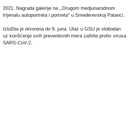
2021. Nagrada galerije na ,,Drugom medjunarodnom
trijenalu autoportreta i portreta” u Smederevskoj Palanci.
Izložba je otvorena do 9. juna. Ulaz u GSU je slobodan
uz korišćenje svih preventivnih mera zaštite protiv virusa
SARS-CoV-2.