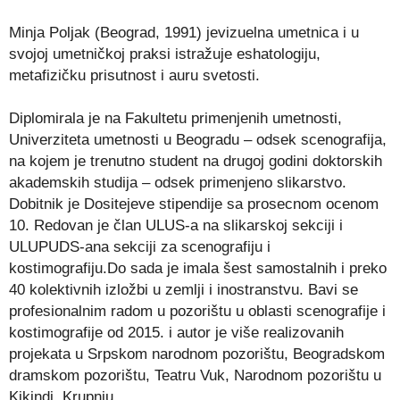
Minja Poljak (Beograd, 1991) jevizuelna umetnica i u
svojoj umetničkoj praksi istražuje eshatologiju,
metafizičku prisutnost i auru svetosti.
Diplomirala je na Fakultetu primenjenih umetnosti,
Univerziteta umetnosti u Beogradu – odsek scenografija,
na kojem je trenutno student na drugoj godini doktorskih
akademskih studija – odsek primenjeno slikarstvo.
Dobitnik je Dositejeve stipendije sa prosecnom ocenom
10. Redovan je član ULUS-a na slikarskoj sekciji i
ULUPUDS-ana sekciji za scenografiju i
kostimografiju.Do sada je imala šest samostalnih i preko
40 kolektivnih izložbi u zemlji i inostranstvu. Bavi se
profesionalnim radom u pozorištu u oblasti scenografije i
kostimografije od 2015. i autor je više realizovanih
projekata u Srpskom narodnom pozorištu, Beogradskom
dramskom pozorištu, Teatru Vuk, Narodnom pozorištu u
Kikindi, Krupnju…