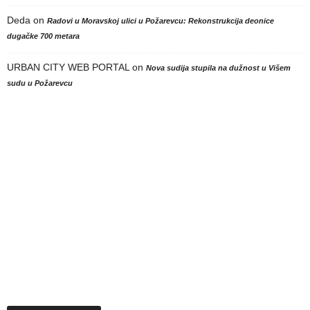
Deda
on
Radovi u Moravskoj ulici u Požarevcu: Rekonstrukcija deonice
dugačke 700 metara
URBAN CITY WEB PORTAL
on
Nova sudija stupila na dužnost u Višem
sudu u Požarevcu