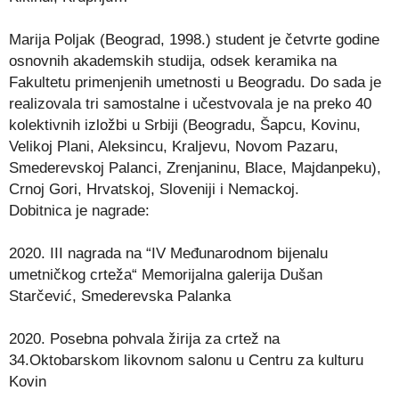
Marija Poljak (Beograd, 1998.) student je četvrte godine
osnovnih akademskih studija, odsek keramika na
Fakultetu primenjenih umetnosti u Beogradu. Do sada je
realizovala tri samostalne i učestvovala je na preko 40
kolektivnih izložbi u Srbiji (Beogradu, Šapcu, Kovinu,
Velikoj Plani, Aleksincu, Kraljevu, Novom Pazaru,
Smederevskoj Palanci, Zrenjaninu, Blace, Majdanpeku),
Crnoj Gori, Hrvatskoj, Sloveniji i Nemackoj.
Dobitnica je nagrade:
2020. III nagrada na “IV Međunarodnom bijenalu
umetničkog crteža“ Memorijalna galerija Dušan
Starčević, Smederevska Palanka
2020. Posebna pohvala žirija za crtež na
34.Oktobarskom likovnom salonu u Centru za kulturu
Kovin