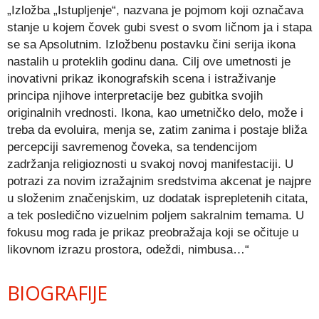
„Izložba „Istupljenje“, nazvana je pojmom koji označava
stanje u kojem čovek gubi svest o svom ličnom ja i stapa
se sa Apsolutnim. Izložbenu postavku čini serija ikona
nastalih u proteklih godinu dana. Cilj ove umetnosti je
inovativni prikaz ikonografskih scena i istraživanje
principa njihove interpretacije bez gubitka svojih
originalnih vrednosti. Ikona, kao umetničko delo, može i
treba da evoluira, menja se, zatim zanima i postaje bliža
percepciji savremenog čoveka, sa tendencijom
zadržanja religioznosti u svakoj novoj manifestaciji. U
potrazi za novim izražajnim sredstvima akcenat je najpre
u složenim značenjskim, uz dodatak isprepletenih citata,
a tek posledično vizuelnim poljem sakralnim temama. U
fokusu mog rada je prikaz preobražaja koji se očituje u
likovnom izrazu prostora, odeždi, nimbusa…“
BIOGRAFIJE