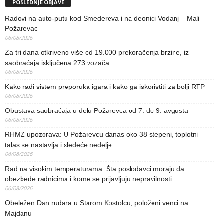
POSLEDNJE OBJAVE
Radovi na auto-putu kod Smedereva i na deonici Vodanj – Mali
Požarevac
06/08/2026
Za tri dana otkriveno više od 19.000 prekoračenja brzine, iz
saobraćaja isključena 273 vozača
06/08/2026
Kako radi sistem preporuka igara i kako ga iskoristiti za bolji RTP
06/08/2026
Obustava saobraćaja u delu Požarevca od 7. do 9. avgusta
06/08/2026
RHMZ upozorava: U Požarevcu danas oko 38 stepeni, toplotni
talas se nastavlja i sledeće nedelje
06/08/2026
Rad na visokim temperaturama: Šta poslodavci moraju da
obezbede radnicima i kome se prijavljuju nepravilnosti
06/08/2026
Obeležen Dan rudara u Starom Kostolcu, položeni venci na
Majdanu