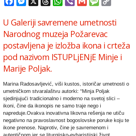
Facebook
Messenger
X
Threads
WhatsApp
Viber
Gmail
Messag
Copy
Link
U Galeriji savremene umetnosti
Narodnog muzeja Požarevac
postavljena je izložba ikona i crteža
pod nazivom ISTUPLjENjE Minje i
Marije Poljak.
Marina Radosavljević, viši kustos, istoričar umetnosti o
umetničkom stvaralaštvu autorki: “Minja Poljak
sjedinjujući tradicionalno i moderno na svetoj slici –
ikoni, čine da ikonopis ne samo traje nego i
napreduje.Ovakva inovativna likovna rešenja ne utiču
negativno na pravoslavnost bogoslovske poruke koju te
ikone prenose. Naprotiv, čine je savremenom i
autentičnom jer se liturgijsko-evharistijski život,