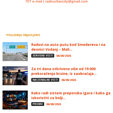
707 e-mail | radiourbancity@gmail.com
POSLEDNJE OBJAVLJENO
Radovi na auto-putu kod Smedereva i na
deonici Vodanj – Mali...
SERVISNE VESTI
06/08/2026
Za tri dana otkriveno više od 19.000
prekoračenja brzine, iz saobraćaja...
NACIONALNE VESTI
06/08/2026
Kako radi sistem preporuka igara i kako ga
iskoristiti za bolji...
PROMO
06/08/2026