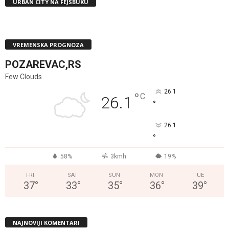
URBAN CITY NA FEJSBUKU
VREMENSKA PROGNOZA
POZAREVAC,RS
Few Clouds
26.1
°
C
26.1
°
26.1
°
58%
3kmh
19%
FRI
SAT
SUN
MON
TUE
37
°
33
°
35
°
36
°
39
°
NAJNOVIJI KOMENTARI