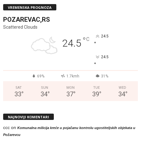
VREMENSKA PROGNOZA
POZAREVAC,RS
Scattered Clouds
24.5
°
C
24.5
°
24.5
°
69%
1.7kmh
31%
SAT
SUN
MON
TUE
WED
33
°
34
°
37
°
39
°
34
°
NAJNOVIJI KOMENTARI
ccc
on
Komunalna milicija kreće u pojačanu kontrolu ugostiteljskih objekata u
Požarevcu