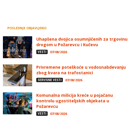
POSLEDNJE OBJAVLJENO
Uhapšena dvojica osumnjičenih za trgovinu
drogom u Požarevcu i Kučevu
VESTI
07/08/2026
Privremene poteškoće u vodosnabdevanju
zbog kvara na trafostanici
SERVISNE VESTI
07/08/2026
Komunalna milicija kreće u pojačanu
kontrolu ugostiteljskih objekata u
Požarevcu
VESTI
07/08/2026