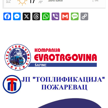
Facebook
Messenger
X
Threads
WhatsApp
Viber
Gmail
Messag
Copy
Link