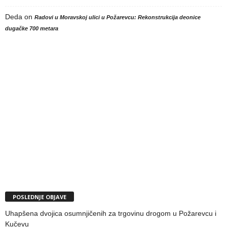
Deda
on
Radovi u Moravskoj ulici u Požarevcu: Rekonstrukcija deonice
dugačke 700 metara
POSLEDNJE OBJAVE
Uhapšena dvojica osumnjičenih za trgovinu drogom u Požarevcu i
Kučevu