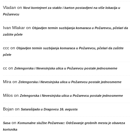
Vladan
on
Novi kontejneri za staklo i karton postavljeni na više lokacija u
Požarevcu
Ivan Mlakar
on
Objavljen termin suzbijanja komaraca u Požarevcu, pčelari da
zaštite pčele
ccc
on
Objavljen termin suzbijanja komaraca u Požarevcu, pčelari da zaštite
pčele
cc
on
Zelengorska i Nevesinjska ulica u Požarevcu postale jednosmerne
Mira
on
Zelengorska i Nevesinjska ulica u Požarevcu postale jednosmerne
Milos
on
Zelengorska i Nevesinjska ulica u Požarevcu postale jednosmerne
Bojan
on
Satarašijada u Dragovcu 16. avgusta
on
Sasa
Komunalne službe Požarevac: Održavanje grobnih mesta je obaveza
korisnika