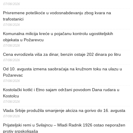
07/08/2026
Privremene poteškoće u vodosnabdevanju zbog kvara na
trafostanici
07/08/2026
Komunalna milicija kreće u pojačanu kontrolu ugostiteljskih
objekata u Požarevcu
07/08/2026
Cena evrodizela viša za dinar, benzin ostaje 202 dinara po litru
07/08/2026
Od 10. avgusta izmena saobraćaja na kružnom toku na ulazu u
Požarevac
07/08/2026
Kostolački kotlić i Etno sajam održani povodom Dana rudara u
Kostolcu
07/08/2026
Vlada Srbije produžila smanjenje akciza na gorivo do 16. avgusta
07/08/2026
Prijateljski remi u Svilajncu – Mladi Radnik 1926 ostao neporažen
protiv srpskoligaša