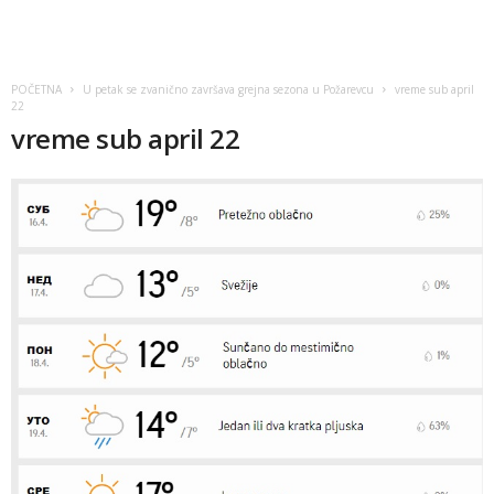
POČETNA
U petak se zvanično završava grejna sezona u Požarevcu
vreme sub april
22
vreme sub april 22