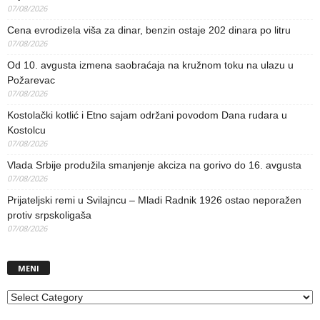
07/08/2026
Cena evrodizela viša za dinar, benzin ostaje 202 dinara po litru
07/08/2026
Od 10. avgusta izmena saobraćaja na kružnom toku na ulazu u
Požarevac
07/08/2026
Kostolački kotlić i Etno sajam održani povodom Dana rudara u
Kostolcu
07/08/2026
Vlada Srbije produžila smanjenje akciza na gorivo do 16. avgusta
07/08/2026
Prijateljski remi u Svilajncu – Mladi Radnik 1926 ostao neporažen
protiv srpskoligaša
07/08/2026
MENI
MENI