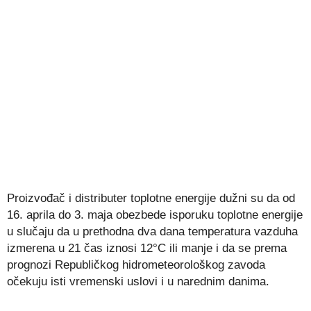
Proizvođač i distributer toplotne energije dužni su da od
16. aprila do 3. maja obezbede isporuku toplotne energije
u slučaju da u prethodna dva dana temperatura vazduha
izmerena u 21 čas iznosi 12°C ili manje i da se prema
prognozi Republičkog hidrometeorološkog zavoda
očekuju isti vremenski uslovi i u narednim danima.