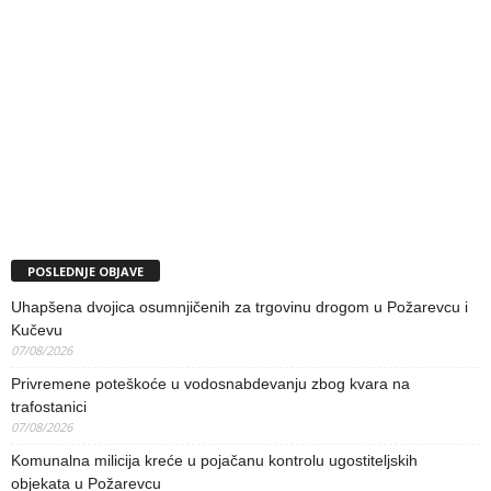
POSLEDNJE OBJAVE
Uhapšena dvojica osumnjičenih za trgovinu drogom u Požarevcu i
Kučevu
07/08/2026
Privremene poteškoće u vodosnabdevanju zbog kvara na
trafostanici
07/08/2026
Komunalna milicija kreće u pojačanu kontrolu ugostiteljskih
objekata u Požarevcu