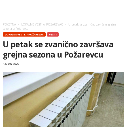
POČETNA
LOKALNE VESTI // POŽAREVAC
U petak se zvanično završava grejna
sezona u Požarevcu
LOKALNE VESTI // POŽAREVAC
VESTI
U petak se zvanično završava
grejna sezona u Požarevcu
13/04/2022