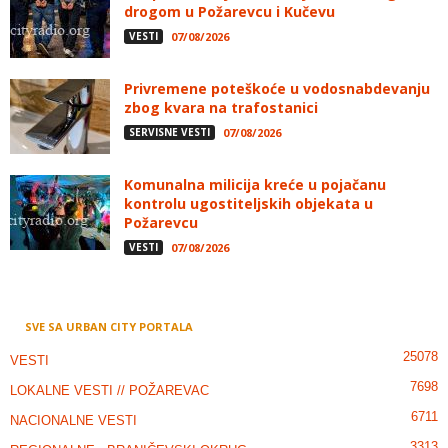
drogom u Požarevcu i Kučevu
VESTI
07/08/2026
Privremene poteškoće u vodosnabdevanju
zbog kvara na trafostanici
SERVISNE VESTI
07/08/2026
Komunalna milicija kreće u pojačanu
kontrolu ugostiteljskih objekata u
Požarevcu
VESTI
07/08/2026
SVE SA URBAN CITY PORTALA
25078
VESTI
7698
LOKALNE VESTI // POŽAREVAC
6711
NACIONALNE VESTI
3313