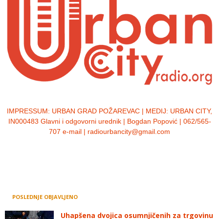
IMPRESSUM:
URBAN GRAD POŽAREVAC | MEDIJ: URBAN CITY,
IN000483 Glavni i odgovorni urednik | Bogdan Popović | 062/565-
707 e-mail | radiourbancity@gmail.com
POSLEDNJE OBJAVLJENO
Uhapšena dvojica osumnjičenih za trgovinu