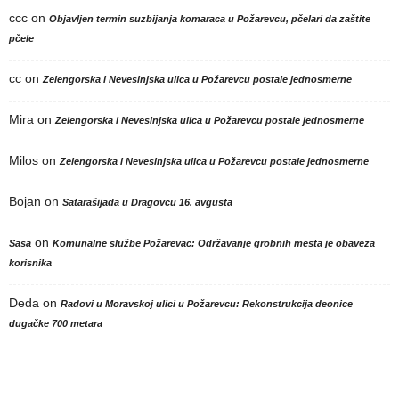
ccc
on
Objavljen termin suzbijanja komaraca u Požarevcu, pčelari da zaštite
pčele
cc
on
Zelengorska i Nevesinjska ulica u Požarevcu postale jednosmerne
Mira
on
Zelengorska i Nevesinjska ulica u Požarevcu postale jednosmerne
Milos
on
Zelengorska i Nevesinjska ulica u Požarevcu postale jednosmerne
Bojan
on
Satarašijada u Dragovcu 16. avgusta
on
Sasa
Komunalne službe Požarevac: Održavanje grobnih mesta je obaveza
korisnika
Deda
on
Radovi u Moravskoj ulici u Požarevcu: Rekonstrukcija deonice
dugačke 700 metara