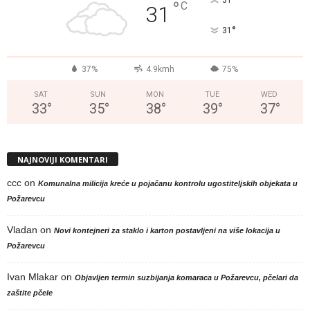
°
31
°
C
31
°
31
37%
4.9kmh
75%
SAT
SUN
MON
TUE
WED
33
°
35
°
38
°
39
°
37
°
NAJNOVIJI KOMENTARI
ccc
on
Komunalna milicija kreće u pojačanu kontrolu ugostiteljskih objekata u
Požarevcu
Vladan
on
Novi kontejneri za staklo i karton postavljeni na više lokacija u
Požarevcu
Ivan Mlakar
on
Objavljen termin suzbijanja komaraca u Požarevcu, pčelari da
zaštite pčele