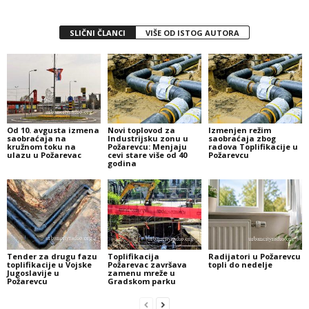
SLIČNI ČLANCI
VIŠE OD ISTOG AUTORA
Od 10. avgusta izmena
Novi toplovod za
Izmenjen režim
saobraćaja na
Industrijsku zonu u
saobraćaja zbog
kružnom toku na
Požarevcu: Menjaju
radova Toplifikacije u
ulazu u Požarevac
cevi stare više od 40
Požarevcu
godina
Tender za drugu fazu
Toplifikacija
Radijatori u Požarevcu
toplifikacije u Vojske
Požarevac završava
topli do nedelje
Jugoslavije u
zamenu mreže u
Požarevcu
Gradskom parku