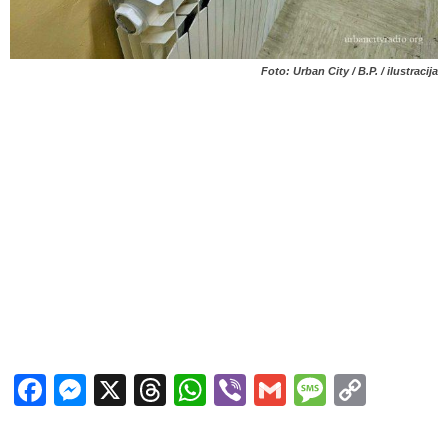
Foto: Urban City / B.P. / ilustracija
Facebook
Messenger
X
Threads
WhatsApp
Viber
Gmail
Messag
Copy
Link