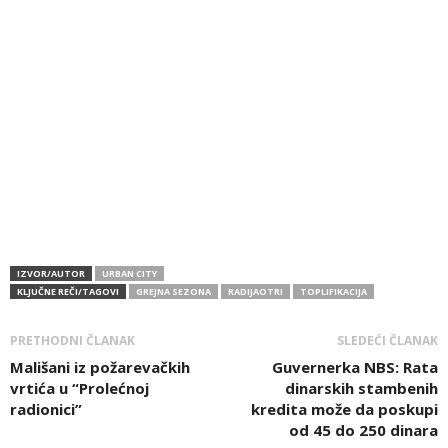
IZVOR/AUTOR
URBAN CITY
KLJUČNE REČI/TAGOVI
GREJNA SEZONA
RADIJAOTRI
TOPLIFIKACIJA
PRETHODNI ČLANAK
SLEDEĆI ČLANAK
Mališani iz požarevačkih
Guvernerka NBS: Rata
vrtića u “Prolećnoj
dinarskih stambenih
radionici”
kredita može da poskupi
od 45 do 250 dinara