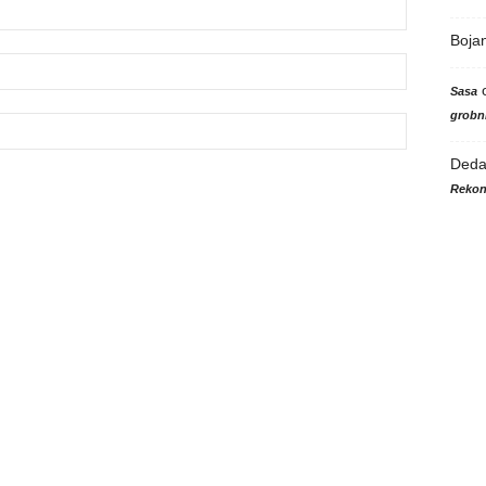
Boja
Sasa
grobni
Ded
Rekon