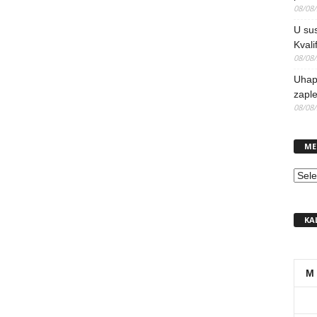
08/08
U sus
Kvali
08/08
Uhap
zaple
08/08
ME
MEN
KA
M