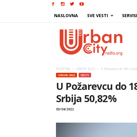
NASLOVNA
SVE VESTI
SERVIS
Urban
City
POČETNA
IZBORI 2022
U Požarevcu do 18h izašl
IZBORI 2022
VESTI
U Požarevcu do 18
Srbija 50,82%
03/04/2022