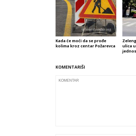
Kada će moći da se prođe
Zeleng
kolima kroz centar Požarevca
ulica 
jedno
KOMENTARIŠI