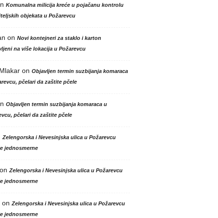
n
Komunalna milicija kreće u pojačanu kontrolu
teljskih objekata u Požarevcu
an
on
Novi kontejneri za staklo i karton
ljeni na više lokacija u Požarevcu
 Mlakar
on
Objavljen termin suzbijanja komaraca
revcu, pčelari da zaštite pčele
n
Objavljen termin suzbijanja komaraca u
vcu, pčelari da zaštite pčele
n
Zelengorska i Nevesinjska ulica u Požarevcu
le jednosmerne
on
Zelengorska i Nevesinjska ulica u Požarevcu
le jednosmerne
on
Zelengorska i Nevesinjska ulica u Požarevcu
le jednosmerne