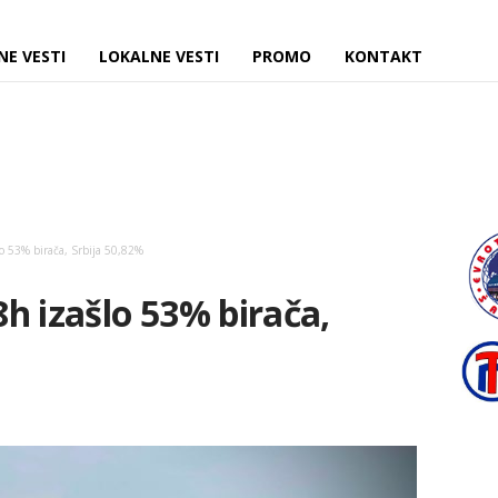
NE VESTI
LOKALNE VESTI
PROMO
KONTAKT
o 53% birača, Srbija 50,82%
h izašlo 53% birača,