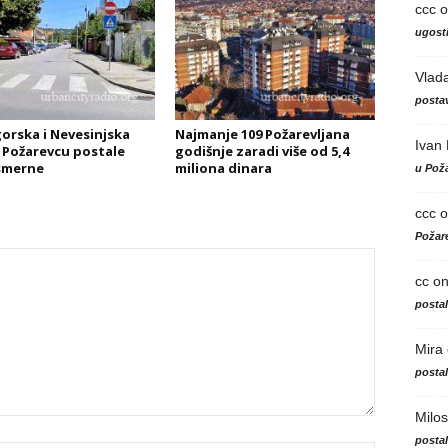
ccc
o
ugosti
Vlad
postav
orska i Nevesinjska
Najmanje 109 Požarevljana
Ivan
u Požarevcu postale
godišnje zaradi više od 5,4
smerne
miliona dinara
u Poža
ccc
o
Požare
cc
o
posta
Mira
posta
Milos
posta