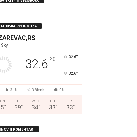
BAN CITY NA FEJSBUKU
EMENSKA PROGNOZA
ZAREVAC,RS
 Sky
°
32.6
°
C
32.6
°
32.6
31%
3.8kmh
0%
ON
TUE
WED
THU
FRI
35
°
39
°
34
°
33
°
33
°
JNOVIJI KOMENTARI