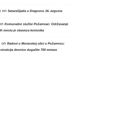
n
on
Satarašijada u Dragovcu 16. avgusta
on
Komunalne službe Požarevac: Održavanje
h mesta je obaveza korisnika
a
on
Radovi u Moravskoj ulici u Požarevcu:
strukcija deonice dugačke 700 metara