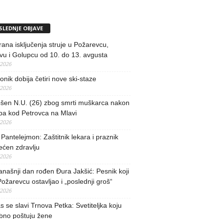
SLEDNJE OBJAVE
rana isključenja struje u Požarevcu,
u i Golupcu od 10. do 13. avgusta
/2026
nik dobija četiri nove ski-staze
/2026
šen N.U. (26) zbog smrti muškarca nakon
ba kod Petrovca na Mlavi
/2026
 Pantelejmon: Zaštitnik lekara i praznik
ećen zdravlju
/2026
našnji dan rođen Đura Jakšić: Pesnik koji
Požarevcu ostavljao i „poslednji groš“
/2026
 se slavi Trnova Petka: Svetiteljka koju
bno poštuju žene