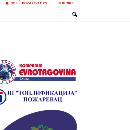
C
POZAREVAC,RS
09.08.2026.
32.6