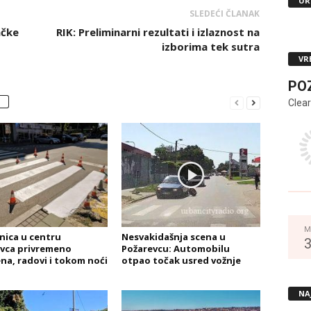
UR
SLEDEĆI ČLANAK
ačke
RIK: Preliminarni rezultati i izlaznost na
izborima tek sutra
VR
PO
Clear
M
nica u centru
Nesvakidašnja scena u
vca privremeno
Požarevcu: Automobilu
na, radovi i tokom noći
otpao točak usred vožnje
NA