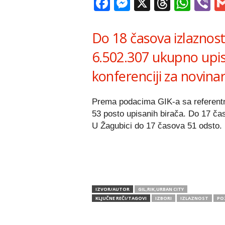
Facebook
Messenger
X
Thread
Wha
V
Do 18 časova izlaznost
6.502.307 ukupno upis
konferenciji za novina
Prema podacima GIK-a sa referentn
53 posto upisanih birača. Do 17 ča
U Žagubici do 17 časova 51 odsto.
IZVOR/AUTOR
GIL,RIK,URBAN CITY
KLJUČNE REČI/TAGOVI
IZBORI
IZLAZNOST
PO