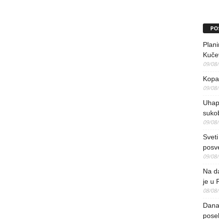
PO
Plani
Kučev
09/08
Kopao
09/08
Uhap
suko
09/08
Sveti
posv
09/08
Na da
je u 
08/08
Danas
pose