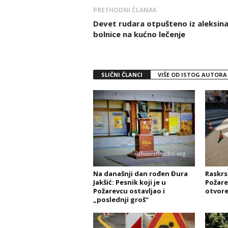
PRETHODNI ČLANAK
Devet rudara otpušteno iz aleksin
bolnice na kućno lečenje
SLIČNI ČLANCI
VIŠE OD ISTOG AUTORA
Na današnji dan rođen Đura
Raskrs
Jakšić: Pesnik koji je u
Požare
Požarevcu ostavljao i
otvore
„poslednji groš“