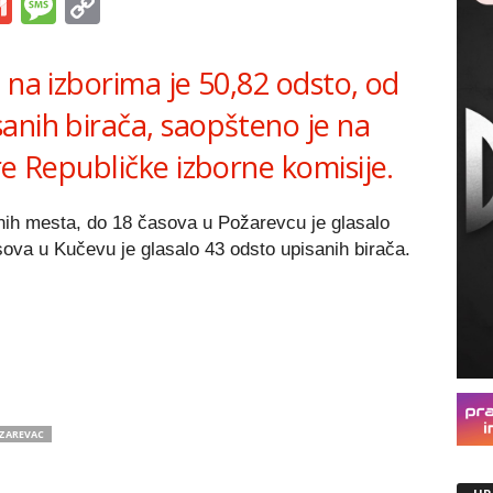
s
tsApp
iber
Gmail
Message
Copy
Link
 na izborima je 50,82 odsto, od
anih birača, saopšteno je na
re Republičke izborne komisije.
ih mesta, do 18 časova u Požarevcu je glasalo
sova u Kučevu je glasalo 43 odsto upisanih birača.
ZAREVAC