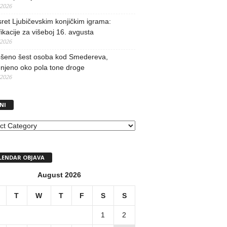
/2026
ret Ljubičevskim konjičkim igrama:
fikacije za višeboj 16. avgusta
/2026
šeno šest osoba kod Smedereva,
njeno oko pola tone droge
/2026
NI
I
LENDAR OBJAVA
August 2026
T
W
T
F
S
S
1
2