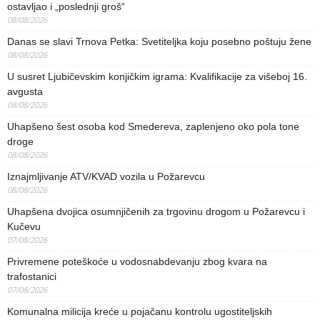
ostavljao i „poslednji groš“
08/08/2026
Danas se slavi Trnova Petka: Svetiteljka koju posebno poštuju žene
08/08/2026
U susret Ljubičevskim konjičkim igrama: Kvalifikacije za višeboj 16.
avgusta
08/08/2026
Uhapšeno šest osoba kod Smedereva, zaplenjeno oko pola tone
droge
08/08/2026
Iznajmljivanje ATV/KVAD vozila u Požarevcu
08/08/2026
Uhapšena dvojica osumnjičenih za trgovinu drogom u Požarevcu i
Kučevu
07/08/2026
Privremene poteškoće u vodosnabdevanju zbog kvara na
trafostanici
07/08/2026
Komunalna milicija kreće u pojačanu kontrolu ugostiteljskih