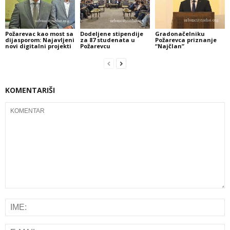
Požarevac kao most sa
Dodeljene stipendije
Gradonačelniku
dijasporom: Najavljeni
za 87 studenata u
Požarevca priznanje
novi digitalni projekti
Požarevcu
“Najčlan”
KOMENTARIŠI