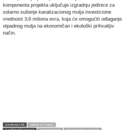
komponenta projekta uključuje izgradnju jedinice za
solarno sušenje kanalizacionog mulja investicione
vrednosti 3,6 miliona evra, koja će omogućiti odlaganje
otpadnog mulja na ekonomičan i ekološki prihvatljiv
način.
IZVOR/AUTOR
URBAN CITY,MGSI
KLJUČNE REČI/TAGOVI
OTPADNE VODE
POTPISIVANJE UGOVORA