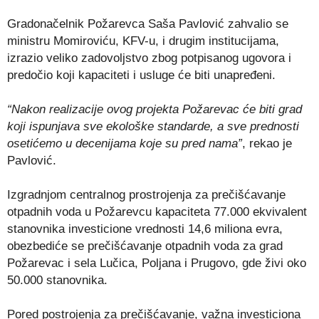
Gradonačelnik Požarevca Saša Pavlović zahvalio se
ministru Momiroviću, KFV-u, i drugim institucijama,
izrazio veliko zadovoljstvo zbog potpisanog ugovora i
predočio koji kapaciteti i usluge će biti unapređeni.
“Nakon realizacije ovog projekta Požarevac će biti grad
koji ispunjava sve ekološke standarde, a sve prednosti
osetićemo u decenijama koje su pred nama”
, rekao je
Pavlović.
Izgradnjom centralnog prostrojenja za prečišćavanje
otpadnih voda u Požarevcu kapaciteta 77.000 ekvivalent
stanovnika investicione vrednosti 14,6 miliona evra,
obezbediće se prečišćavanje otpadnih voda za grad
Požarevac i sela Lučica, Poljana i Prugovo, gde živi oko
50.000 stanovnika.
Pored postrojenja za prečišćavanje, važna investiciona