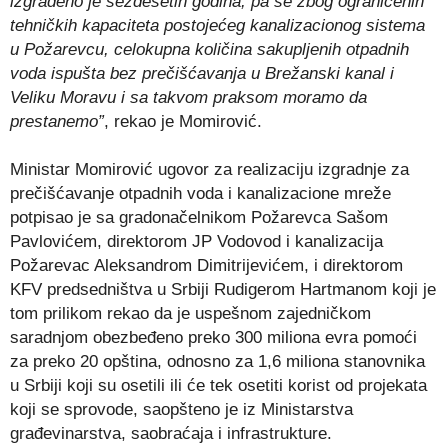
izgrađeno je šezdesetih godina, pa se zbog ograničenih
tehničkih kapaciteta postojećeg kanalizacionog sistema
u Požarevcu, celokupna količina sakupljenih otpadnih
voda ispušta bez prečišćavanja u Brežanski kanal i
Veliku Moravu i sa takvom praksom moramo da
prestanemo”
, rekao je Momirović.
Ministar Momirović ugovor za realizaciju izgradnje za
prečišćavanje otpadnih voda i kanalizacione mreže
potpisao je sa gradonačelnikom Požarevca Sašom
Pavlovićem, direktorom JP Vodovod i kanalizacija
Požarevac Aleksandrom Dimitrijevićem, i direktorom
KFV predsedništva u Srbiji Rudigerom Hartmanom koji je
tom prilikom rekao da je uspešnom zajedničkom
saradnjom obezbeđeno preko 300 miliona evra pomoći
za preko 20 opština, odnosno za 1,6 miliona stanovnika
u Srbiji koji su osetili ili će tek osetiti korist od projekata
koji se sprovode, saopšteno je iz Ministarstva
građevinarstva, saobraćaja i infrastrukture.