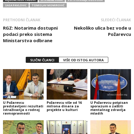
SASA PAVLOVIC
TOMISLAV MOMIROVIĆ
PRETHODNI ČLANAK
SLEDEĆI ČLANAK
RGZ: Notarima dostupni
Nekoliko ulica bez vode u
podaci preko sistema
Požarevcu
Ministarstva odbrane
SLIČNI ČLANCI
VIŠE OD ISTOG AUTORA
U Požarevcu
Požarevcu više od 16
U Požarevcu potpisan
predstavljeni rezultati
miliona dinara za
sporazum o zaštiti
istraživanja o rodnoj
projekte u kulturi
mentalnog zdravlja
ravnopravnosti
mladih