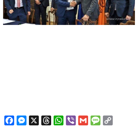
Facebook
Messenger
X
Threads
WhatsApp
Viber
Gmail
Messag
Copy
Link