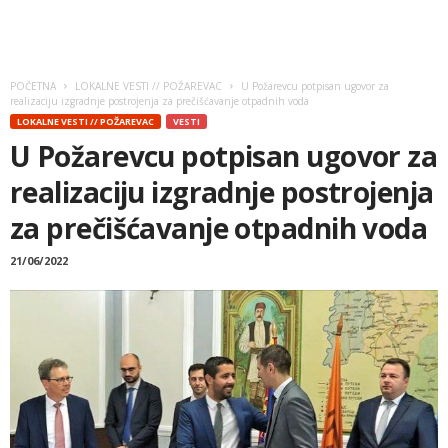
POČETNA
LOKALNE VESTI // POŽAREVAC
U Požarevcu potpisan ugovor za
realizaciju izgradnje postrojenja za prečišćavanje otpadnih voda
LOKALNE VESTI // POŽAREVAC
VESTI
U Požarevcu potpisan ugovor za
realizaciju izgradnje postrojenja
za prečišćavanje otpadnih voda
21/06/2022