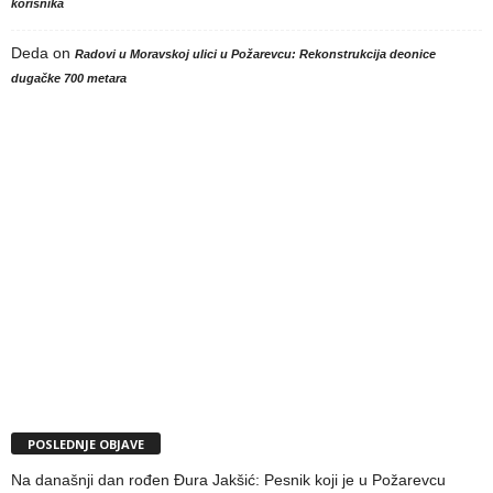
korisnika
Deda
on
Radovi u Moravskoj ulici u Požarevcu: Rekonstrukcija deonice
dugačke 700 metara
POSLEDNJE OBJAVE
Na današnji dan rođen Đura Jakšić: Pesnik koji je u Požarevcu