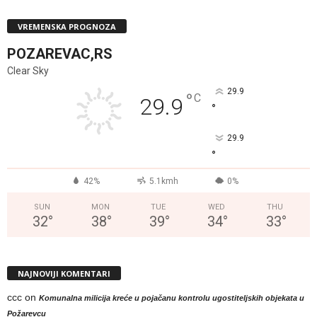
VREMENSKA PROGNOZA
POZAREVAC,RS
Clear Sky
29.9
°
C
29.9
°
29.9
°
42%
5.1kmh
0%
SUN
MON
TUE
WED
THU
32
°
38
°
39
°
34
°
33
°
NAJNOVIJI KOMENTARI
ccc
on
Komunalna milicija kreće u pojačanu kontrolu ugostiteljskih objekata u
Požarevcu