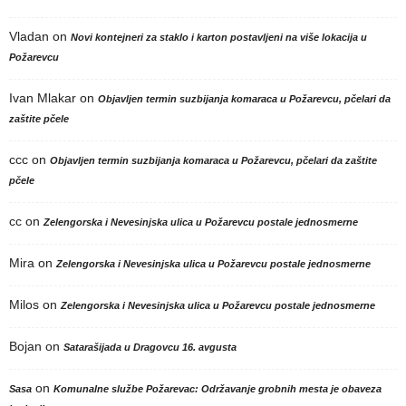
Vladan
on
Novi kontejneri za staklo i karton postavljeni na više lokacija u
Požarevcu
Ivan Mlakar
on
Objavljen termin suzbijanja komaraca u Požarevcu, pčelari da
zaštite pčele
ccc
on
Objavljen termin suzbijanja komaraca u Požarevcu, pčelari da zaštite
pčele
cc
on
Zelengorska i Nevesinjska ulica u Požarevcu postale jednosmerne
Mira
on
Zelengorska i Nevesinjska ulica u Požarevcu postale jednosmerne
Milos
on
Zelengorska i Nevesinjska ulica u Požarevcu postale jednosmerne
Bojan
on
Satarašijada u Dragovcu 16. avgusta
on
Sasa
Komunalne službe Požarevac: Održavanje grobnih mesta je obaveza