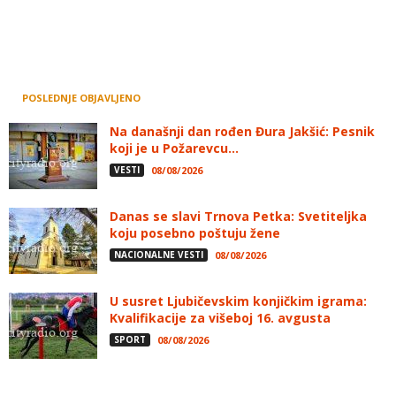
POSLEDNJE OBJAVLJENO
Na današnji dan rođen Đura Jakšić: Pesnik
koji je u Požarevcu...
VESTI
08/08/2026
Danas se slavi Trnova Petka: Svetiteljka
koju posebno poštuju žene
NACIONALNE VESTI
08/08/2026
U susret Ljubičevskim konjičkim igrama:
Kvalifikacije za višeboj 16. avgusta
SPORT
08/08/2026