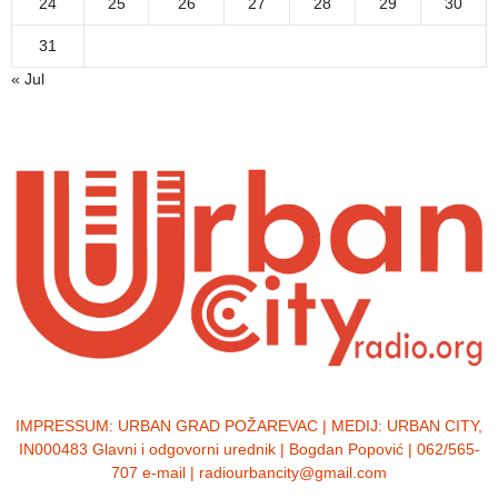
24
25
26
27
28
29
30
31
« Jul
IMPRESSUM:
URBAN GRAD POŽAREVAC | MEDIJ: URBAN CITY,
IN000483 Glavni i odgovorni urednik | Bogdan Popović | 062/565-
707 e-mail | radiourbancity@gmail.com