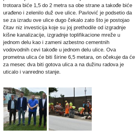
trotoara biće 1,5 do 2 metra sa obe strane a takođe biće
urađeno i zelenilo duž ove ulice. Pavlović je podsetio da
se za izradu ove ulice dugo čekalo zato što je postojao
čitav niz investicija koje su joj prethodile od izgradnje
kišne kanalizacije, izgradnje toplifikacione mreže u
jednom delu kao i zameni azbestno cementnih
vodovodnih cevi takođe u jednom delu ulice. Ova
prometna ulica će biti širine 6,5 metara, on očekuje da će
za mesec dva biti gotova ulica a na dužinu radova je
uticalo i vanredno stanje.