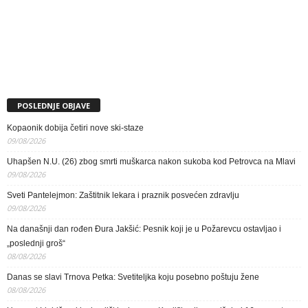
POSLEDNJE OBJAVE
Kopaonik dobija četiri nove ski-staze
09/08/2026
Uhapšen N.U. (26) zbog smrti muškarca nakon sukoba kod Petrovca na Mlavi
09/08/2026
Sveti Pantelejmon: Zaštitnik lekara i praznik posvećen zdravlju
09/08/2026
Na današnji dan rođen Đura Jakšić: Pesnik koji je u Požarevcu ostavljao i
„poslednji groš“
08/08/2026
Danas se slavi Trnova Petka: Svetiteljka koju posebno poštuju žene
08/08/2026