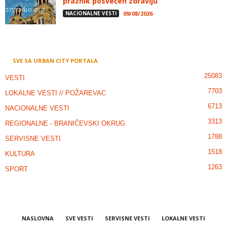
praznik posvećen zdravlju
NACIONALNE VESTI
09/08/2026
SVE SA URBAN CITY PORTALA
25083
VESTI
7703
LOKALNE VESTI // POŽAREVAC
6713
NACIONALNE VESTI
3313
REGIONALNE - BRANIČEVSKI OKRUG
1788
SERVISNE VESTI
1518
KULTURA
1263
SPORT
NASLOVNA
SVE VESTI
SERVISNE VESTI
LOKALNE VESTI