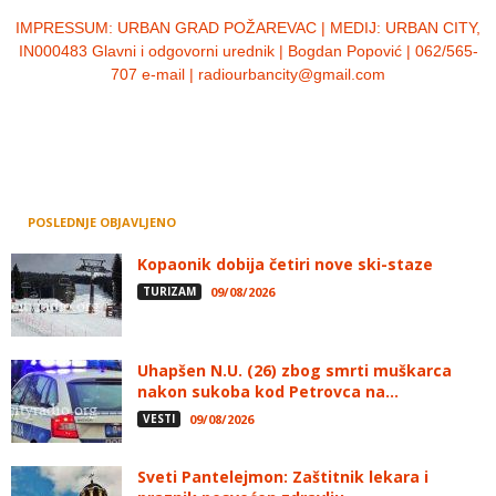
IMPRESSUM:
URBAN GRAD POŽAREVAC | MEDIJ: URBAN CITY,
IN000483 Glavni i odgovorni urednik | Bogdan Popović | 062/565-
707 e-mail | radiourbancity@gmail.com
POSLEDNJE OBJAVLJENO
Kopaonik dobija četiri nove ski-staze
TURIZAM
09/08/2026
Uhapšen N.U. (26) zbog smrti muškarca
nakon sukoba kod Petrovca na...
VESTI
09/08/2026
Sveti Pantelejmon: Zaštitnik lekara i