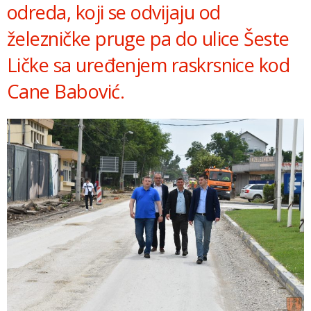
odreda, koji se odvijaju od
železničke pruge pa do ulice Šeste
Ličke sa uređenjem raskrsnice kod
Cane Babović.