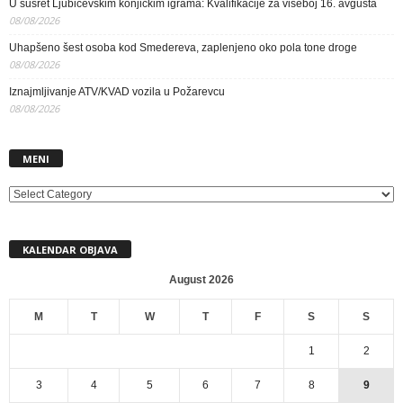
U susret Ljubičevskim konjičkim igrama: Kvalifikacije za višeboj 16. avgusta
08/08/2026
Uhapšeno šest osoba kod Smedereva, zaplenjeno oko pola tone droge
08/08/2026
Iznajmljivanje ATV/KVAD vozila u Požarevcu
08/08/2026
MENI
MENI
KALENDAR OBJAVA
August 2026
M
T
W
T
F
S
S
1
2
3
4
5
6
7
8
9