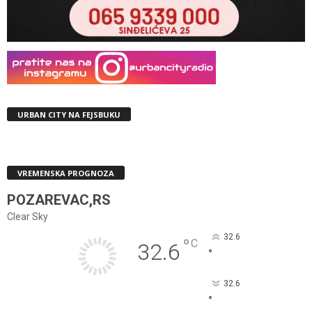
URBAN CITY NA FEJSBUKU
VREMENSKA PROGNOZA
POZAREVAC,RS
Clear Sky
32.6
°
C
32.6
°
32.6
°