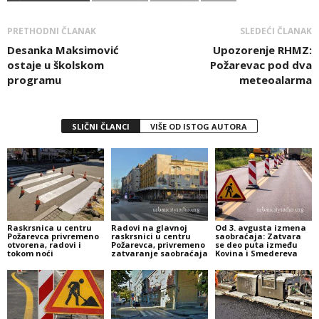
PRETHODNI ČLANAK
SLEDEĆI ČLANAK
Desanka Maksimović
Upozorenje RHMZ:
ostaje u školskom
Požarevac pod dva
programu
meteoalarma
SLIČNI ČLANCI
VIŠE OD ISTOG AUTORA
Raskrsnica u centru
Radovi na glavnoj
Od 3. avgusta izmena
Požarevca privremeno
raskrsnici u centru
saobraćaja: Zatvara
otvorena, radovi i
Požarevca, privremeno
se deo puta između
tokom noći
zatvaranje saobraćaja
Kovina i Smedereva