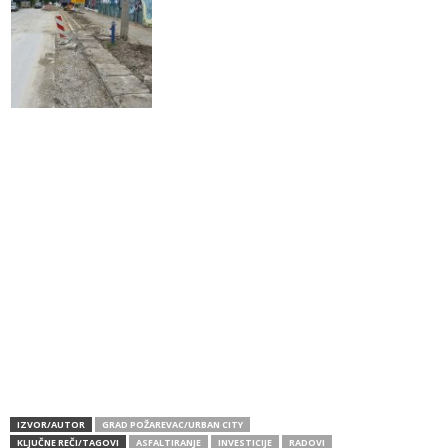
IZVOR/AUTOR
GRAD POŽAREVAC/URBAN CITY
KLJUČNE REČI/TAGOVI
ASFALTIRANJE
INVESTICIJE
RADOVI