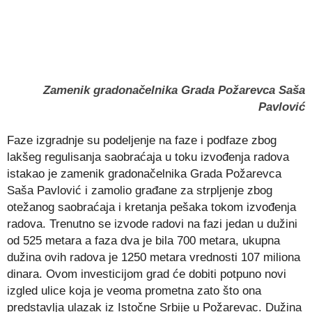
Zamenik gradonačelnika Grada Požarevca Saša
Pavlović
Faze izgradnje su podeljenje na faze i podfaze zbog
lakšeg regulisanja saobraćaja u toku izvođenja radova
istakao je zamenik gradonačelnika Grada Požarevca
Saša Pavlović i zamolio građane za strpljenje zbog
otežanog saobraćaja i kretanja pešaka tokom izvođenja
radova. Trenutno se izvode radovi na fazi jedan u dužini
od 525 metara a faza dva je bila 700 metara, ukupna
dužina ovih radova je 1250 metara vrednosti 107 miliona
dinara. Ovom investicijom grad će dobiti potpuno novi
izgled ulice koja je veoma prometna zato što ona
predstavlja ulazak iz Istočne Srbije u Požarevac. Dužina