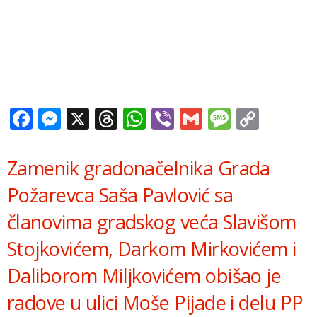
Facebook
Messenger
X
Threads
WhatsApp
Viber
Gmail
Messag
Copy
Link
Zamenik gradonačelnika Grada
Požarevca Saša Pavlović sa
članovima gradskog veća Slavišom
Stojkovićem, Darkom Mirkovićem i
Daliborom Miljkovićem obišao je
radove u ulici Moše Pijade i delu PP