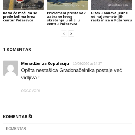
Kada će moći da se
Privremeni prestanak
U toku obnova jedne
prođe kolima kroz
zabrane levog
od najprometnijih
centar Požarevca
skretanja u ulici u
raskrsnica u Požarevcu
centru Požarevca
1 KOMENTAR
Menadžer za Kopulaciju
10/06/2020 at 14:37
Opšta nestašica Gradonačelnika postaje već
vidljiva !
ODGOVORI
KOMENTARIŠI