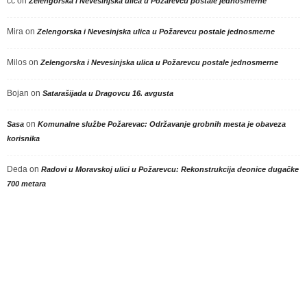
cc
on
Zelengorska i Nevesinjska ulica u Požarevcu postale jednosmerne
Mira
on
Zelengorska i Nevesinjska ulica u Požarevcu postale jednosmerne
Milos
on
Zelengorska i Nevesinjska ulica u Požarevcu postale jednosmerne
Bojan
on
Satarašijada u Dragovcu 16. avgusta
on
Sasa
Komunalne službe Požarevac: Održavanje grobnih mesta je obaveza
korisnika
Deda
on
Radovi u Moravskoj ulici u Požarevcu: Rekonstrukcija deonice dugačke
700 metara