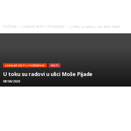
POČETNA
LOKALNE VESTI // POŽAREVAC
U toku su radovi u ulici Moše Pijade
LOKALNE VESTI // POŽAREVAC
VESTI
U toku su radovi u ulici Moše Pijade
08/06/2020