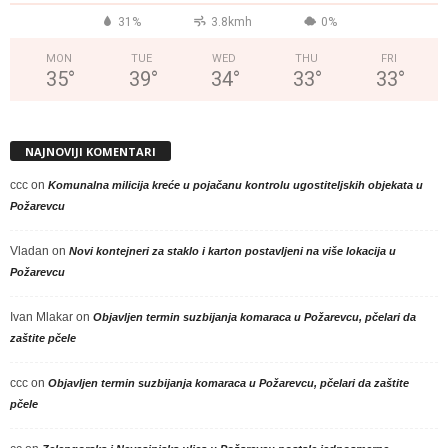
31%
3.8kmh
0%
MON
TUE
WED
THU
FRI
35
°
39
°
34
°
33
°
33
°
NAJNOVIJI KOMENTARI
ccc
on
Komunalna milicija kreće u pojačanu kontrolu ugostiteljskih objekata u
Požarevcu
Vladan
on
Novi kontejneri za staklo i karton postavljeni na više lokacija u
Požarevcu
Ivan Mlakar
on
Objavljen termin suzbijanja komaraca u Požarevcu, pčelari da
zaštite pčele
ccc
on
Objavljen termin suzbijanja komaraca u Požarevcu, pčelari da zaštite
pčele