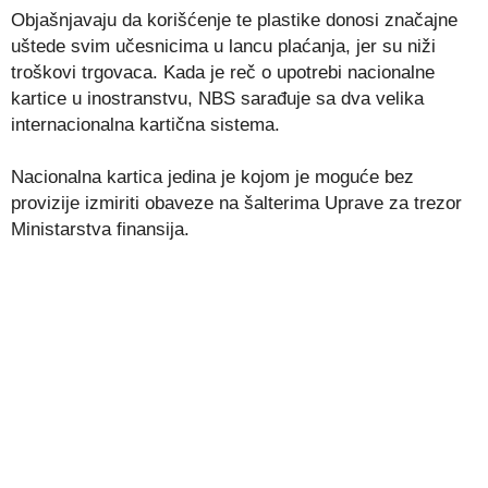
Objašnjavaju da korišćenje te plastike donosi značajne
uštede svim učesnicima u lancu plaćanja, jer su niži
troškovi trgovaca. Kada je reč o upotrebi nacionalne
kartice u inostranstvu, NBS sarađuje sa dva velika
internacionalna kartična sistema.
Nacionalna kartica jedina je kojom je moguće bez
provizije izmiriti obaveze na šalterima Uprave za trezor
Ministarstva finansija.