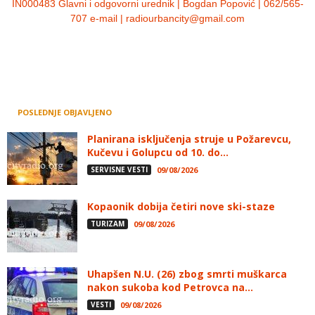
IN000483 Glavni i odgovorni urednik | Bogdan Popović | 062/565-
707 e-mail | radiourbancity@gmail.com
POSLEDNJE OBJAVLJENO
Planirana isključenja struje u Požarevcu,
Kučevu i Golupcu od 10. do...
SERVISNE VESTI
09/08/2026
Kopaonik dobija četiri nove ski-staze
TURIZAM
09/08/2026
Uhapšen N.U. (26) zbog smrti muškarca
nakon sukoba kod Petrovca na...
VESTI
09/08/2026