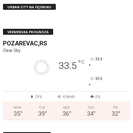
URBAN CITY NA FEJSBUKU
VREMENSKA PROGNOZA
POZAREVAC,RS
Clear Sky
33.5
°
C
33.5
°
33.5
°
29%
4.3kmh
0%
MON
TUE
WED
THU
FRI
35
°
39
°
36
°
34
°
32
°