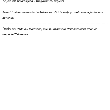
Bojan
on
Satarašijada u Dragovcu 16. avgusta
on
Sasa
Komunalne službe Požarevac: Održavanje grobnih mesta je obaveza
korisnika
Deda
on
Radovi u Moravskoj ulici u Požarevcu: Rekonstrukcija deonice
dugačke 700 metara