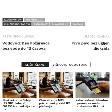
IZVOR/AUTOR
NBS / NOVOSTI
KLJUČNE REČI/TAGOVI
BANKOMAT
DINA KARTICA
PLAĆANJE
PRETHODNI ČLANAK
SLEDEĆI ČLANAK
Vodovod: Deo Požarevca
Prvo pivo bez ugljen
bez vode do 13 časova
dioksida
SLIČNI ČLANCI
VIŠE OD ISTOG AUTORA
Novi rekord u Srbiji:
Obaveštenje NBS:
Kako izabrati idealnu
IPS NBS zabeležio
privremeni prekid IPS
opremu za malu
609.155 transakcija za
plaćanja
prodavnicu ili kiosk
dan