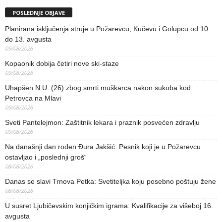
POSLEDNJE OBJAVE
Planirana isključenja struje u Požarevcu, Kučevu i Golupcu od 10.
do 13. avgusta
09/08/2026
Kopaonik dobija četiri nove ski-staze
09/08/2026
Uhapšen N.U. (26) zbog smrti muškarca nakon sukoba kod
Petrovca na Mlavi
09/08/2026
Sveti Pantelejmon: Zaštitnik lekara i praznik posvećen zdravlju
09/08/2026
Na današnji dan rođen Đura Jakšić: Pesnik koji je u Požarevcu
ostavljao i „poslednji groš“
08/08/2026
Danas se slavi Trnova Petka: Svetiteljka koju posebno poštuju žene
08/08/2026
U susret Ljubičevskim konjičkim igrama: Kvalifikacije za višeboj 16.
avgusta