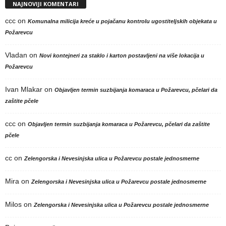
NAJNOVIJI KOMENTARI
ccc
on
Komunalna milicija kreće u pojačanu kontrolu ugostiteljskih objekata u
Požarevcu
Vladan
on
Novi kontejneri za staklo i karton postavljeni na više lokacija u
Požarevcu
Ivan Mlakar
on
Objavljen termin suzbijanja komaraca u Požarevcu, pčelari da
zaštite pčele
ccc
on
Objavljen termin suzbijanja komaraca u Požarevcu, pčelari da zaštite
pčele
cc
on
Zelengorska i Nevesinjska ulica u Požarevcu postale jednosmerne
Mira
on
Zelengorska i Nevesinjska ulica u Požarevcu postale jednosmerne
Milos
on
Zelengorska i Nevesinjska ulica u Požarevcu postale jednosmerne