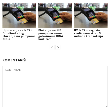
Upozorenje za NBS i
Plaćanje na NIS
IPS NBS u avgustu
DinaKard zbog
pumpama samo
realizovao skoro 9
plaćanja na pumpama
gotovinom i DINA
miliona transakcija
NIS-a
karticom
KOMENTARIŠI