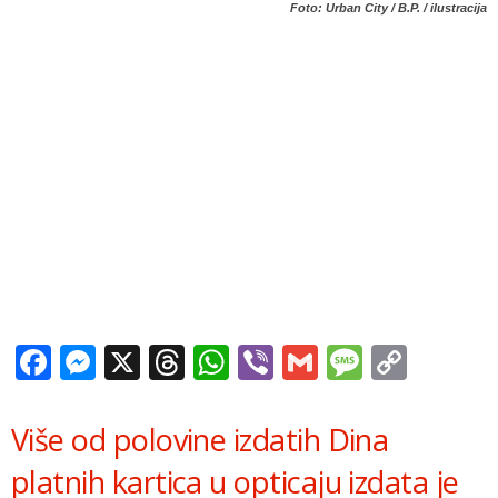
Foto: Urban City / B.P. / ilustracija
Facebook
Messenger
X
Threads
WhatsApp
Viber
Gmail
Messag
Copy
Link
Više od polovine izdatih Dina
platnih kartica u opticaju izdata je